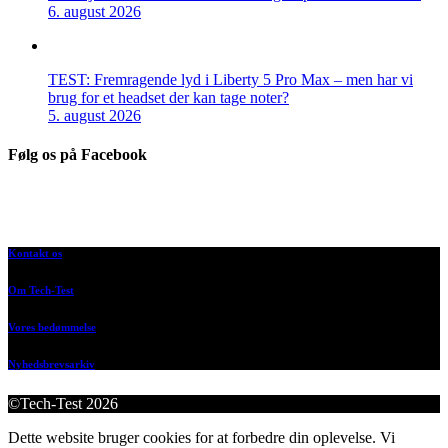
6. august 2026
TEST: Fremragende lyd i Liberty 5 Pro Max – men har vi
brug for et headset der kan tage noter?
5. august 2026
Følg os på Facebook
Kontakt os
Om Tech-Test
Vores bedømmelse
Nyhedsbrevsarkiv
©Tech-Test 2026
Dette website bruger cookies for at forbedre din oplevelse. Vi