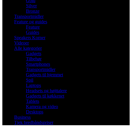
Gold
Silver
Bronze
Transportmidler
Feature og guides
Feature
Guides
Speakers Korner
Videoer
Alle kategorier
Gadgets
Tilbehør
Smartphones
Transportmidler
Gadgets til hjemmet
Spil
Laptops
Headsets og højttalere
Gadgets til køkkenet
Tablets
Kamera og video
Desktops
Business
Tjek bredbåndspriser