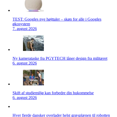
TEST: Googles nye højttaler – skøn for alle i Googles
økosystem
7. august 2026
Ny kamerataske fra PGYTECH låner design fra militæret
6. august 2026
Skift af studiemiljø kan forbedre din hukommelse
6. august 2026
Hver fjerde dansker overlader helst græsplænen til robotten