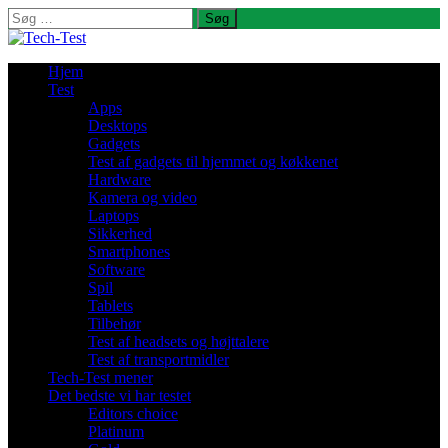
Søg
efter:
Hjem
Test
Apps
Desktops
Gadgets
Test af gadgets til hjemmet og køkkenet
Hardware
Kamera og video
Laptops
Sikkerhed
Smartphones
Software
Spil
Tablets
Tilbehør
Test af headsets og højttalere
Test af transportmidler
Tech-Test mener
Det bedste vi har testet
Editors choice
Platinum