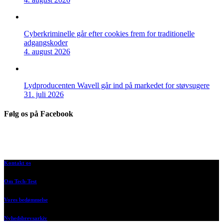
Cyberkriminelle går efter cookies frem for traditionelle
adgangskoder
4. august 2026
Lydproducenten Wavell går ind på markedet for støvsugere
31. juli 2026
Følg os på Facebook
Kontakt os
Om Tech-Test
Vores bedømmelse
Nyhedsbrevsarkiv