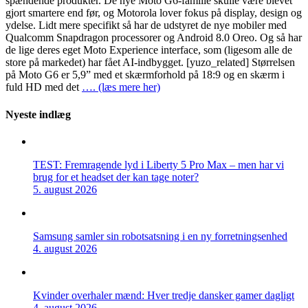
spændende produkter. De nye Moto G6-familie skulle være blevet
gjort smartere end før, og Motorola lover fokus på display, design og
ydelse. Lidt mere specifikt så har de udstyret de nye mobiler med
Qualcomm Snapdragon processorer og Android 8.0 Oreo. Og så har
de lige deres eget Moto Experience interface, som (ligesom alle de
store på markedet) har fået AI-indbygget. [yuzo_related] Størrelsen
på Moto G6 er 5,9” med et skærmforhold på 18:9 og en skærm i
fuld HD med det
…. (læs mere her)
Nyeste indlæg
TEST: Fremragende lyd i Liberty 5 Pro Max – men har vi
brug for et headset der kan tage noter?
5. august 2026
Samsung samler sin robotsatsning i en ny forretningsenhed
4. august 2026
Kvinder overhaler mænd: Hver tredje dansker gamer dagligt
4. august 2026