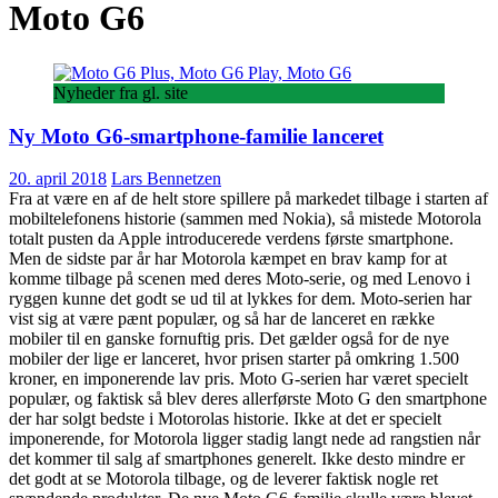
Moto G6
Nyheder fra gl. site
Ny Moto G6-smartphone-familie lanceret
20. april 2018
Lars Bennetzen
Fra at være en af de helt store spillere på markedet tilbage i starten af
mobiltelefonens historie (sammen med Nokia), så mistede Motorola
totalt pusten da Apple introducerede verdens første smartphone.
Men de sidste par år har Motorola kæmpet en brav kamp for at
komme tilbage på scenen med deres Moto-serie, og med Lenovo i
ryggen kunne det godt se ud til at lykkes for dem. Moto-serien har
vist sig at være pænt populær, og så har de lanceret en række
mobiler til en ganske fornuftig pris. Det gælder også for de nye
mobiler der lige er lanceret, hvor prisen starter på omkring 1.500
kroner, en imponerende lav pris. Moto G-serien har været specielt
populær, og faktisk så blev deres allerførste Moto G den smartphone
der har solgt bedste i Motorolas historie. Ikke at det er specielt
imponerende, for Motorola ligger stadig langt nede ad rangstien når
det kommer til salg af smartphones generelt. Ikke desto mindre er
det godt at se Motorola tilbage, og de leverer faktisk nogle ret