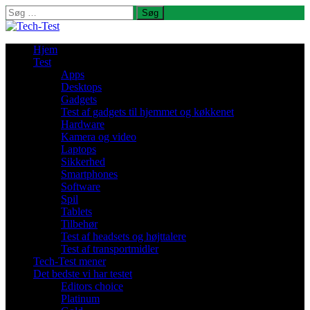
Søg
efter:
Hjem
Test
Apps
Desktops
Gadgets
Test af gadgets til hjemmet og køkkenet
Hardware
Kamera og video
Laptops
Sikkerhed
Smartphones
Software
Spil
Tablets
Tilbehør
Test af headsets og højttalere
Test af transportmidler
Tech-Test mener
Det bedste vi har testet
Editors choice
Platinum