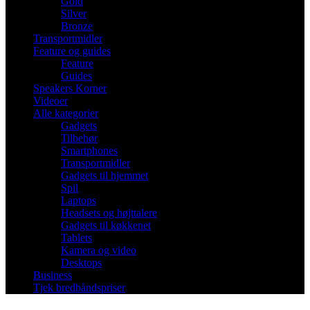
Gold
Silver
Bronze
Transportmidler
Feature og guides
Feature
Guides
Speakers Korner
Videoer
Alle kategorier
Gadgets
Tilbehør
Smartphones
Transportmidler
Gadgets til hjemmet
Spil
Laptops
Headsets og højttalere
Gadgets til køkkenet
Tablets
Kamera og video
Desktops
Business
Tjek bredbåndspriser