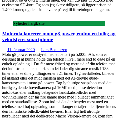
processor og et 64GB internt lager, der kan udvides til 512GB med
et eksternt SD-kort. Og som jeg skrev tidligere, så ligger prisen på
1.499 kroner, og den skulle være på vej til forretningerne lige nu.
Nyheder fra gl. site
Motorola lancerer moto g8 power, endnu en billig og
veludstyret smartphone
11. februar 2020
Lars Bennetzen
Moto g8 power er udstyret med et batteri på 5,000mAh, som er
designet til at kunne holde din telefon i live i mere end to dage på en
enkelt opladning.1 Du får mere frihed og mere ud af din telefon med
det industriledende batteri, som let lader dig streame musik i 188
timer eller se dine yndlingsserier i 21 timer. Tag nærbilleder, billeder
på afstand eller det midt imellem med det AI-drevne quad-
kamerasystem i moto g8 power. Tag lynhurtige snapshots med det
hurtigskydende hovedkamera på 16MP med phase detection
autofokus eller indfang betagende landskabsbilleder med
vidvinkellinsen der får fire gange mere med i billedet sammenlignet
med en standardlinse. Zoom ind på det der betyder mest med en
telelinse med høj opløsning, som indfanger detaljer i det fjerne imens
den fantastiske billedkvalitet bevares. Eller tag helt utrolige
nærbilleder med det dedikerede Macro Vision-kamera og kom fem