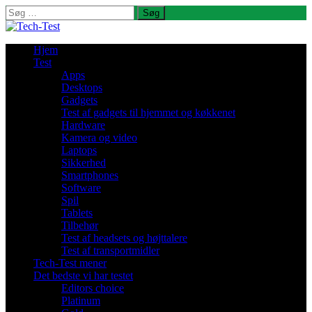
Søg
efter:
Hjem
Test
Apps
Desktops
Gadgets
Test af gadgets til hjemmet og køkkenet
Hardware
Kamera og video
Laptops
Sikkerhed
Smartphones
Software
Spil
Tablets
Tilbehør
Test af headsets og højttalere
Test af transportmidler
Tech-Test mener
Det bedste vi har testet
Editors choice
Platinum