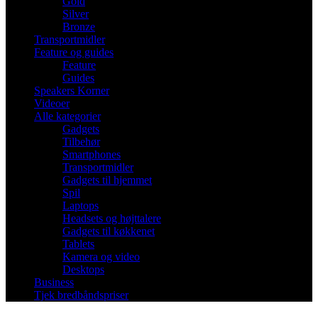
Gold
Silver
Bronze
Transportmidler
Feature og guides
Feature
Guides
Speakers Korner
Videoer
Alle kategorier
Gadgets
Tilbehør
Smartphones
Transportmidler
Gadgets til hjemmet
Spil
Laptops
Headsets og højttalere
Gadgets til køkkenet
Tablets
Kamera og video
Desktops
Business
Tjek bredbåndspriser