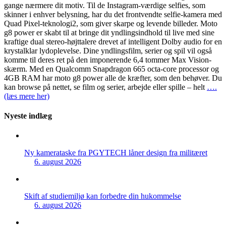
gange nærmere dit motiv. Til de Instagram-værdige selfies, som
skinner i enhver belysning, har du det frontvendte selfie-kamera med
Quad Pixel-teknologi2, som giver skarpe og levende billeder. Moto
g8 power er skabt til at bringe dit yndlingsindhold til live med sine
kraftige dual stereo-højttalere drevet af intelligent Dolby audio for en
krystalklar lydoplevelse. Dine yndlingsfilm, serier og spil vil også
komme til deres ret på den imponerende 6,4 tommer Max Vision-
skærm. Med en Qualcomm Snapdragon 665 octa-core processor og
4GB RAM har moto g8 power alle de kræfter, som den behøver. Du
kan browse på nettet, se film og serier, arbejde eller spille – helt
….
(læs mere her)
Nyeste indlæg
Ny kamerataske fra PGYTECH låner design fra militæret
6. august 2026
Skift af studiemiljø kan forbedre din hukommelse
6. august 2026