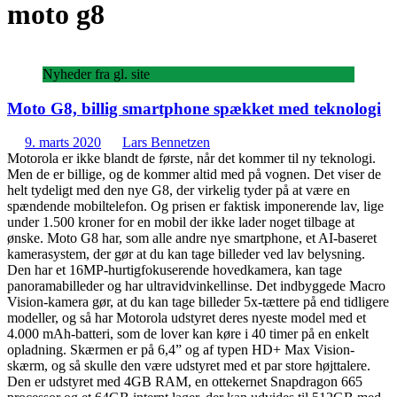
moto g8
Nyheder fra gl. site
Moto G8, billig smartphone spækket med teknologi
9. marts 2020
Lars Bennetzen
Motorola er ikke blandt de første, når det kommer til ny teknologi.
Men de er billige, og de kommer altid med på vognen. Det viser de
helt tydeligt med den nye G8, der virkelig tyder på at være en
spændende mobiltelefon. Og prisen er faktisk imponerende lav, lige
under 1.500 kroner for en mobil der ikke lader noget tilbage at
ønske. Moto G8 har, som alle andre nye smartphone, et AI-baseret
kamerasystem, der gør at du kan tage billeder ved lav belysning.
Den har et 16MP-hurtigfokuserende hovedkamera, kan tage
panoramabilleder og har ultravidvinkellinse. Det indbyggede Macro
Vision-kamera gør, at du kan tage billeder 5x-tættere på end tidligere
modeller, og så har Motorola udstyret deres nyeste model med et
4.000 mAh-batteri, som de lover kan køre i 40 timer på en enkelt
opladning. Skærmen er på 6,4” og af typen HD+ Max Vision-
skærm, og så skulle den være udstyret med et par store højttalere.
Den er udstyret med 4GB RAM, en ottekernet Snapdragon 665