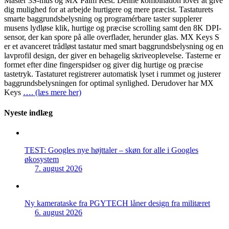
Master 3S-mus og MX Palm Rest. Denne kombination lover at give
dig mulighed for at arbejde hurtigere og mere præcist. Tastaturets
smarte baggrundsbelysning og programérbare taster supplerer
musens lydløse klik, hurtige og præcise scrolling samt den 8K DPI-
sensor, der kan spore på alle overflader, herunder glas. MX Keys S
er et avanceret trådløst tastatur med smart baggrundsbelysning og en
lavprofil design, der giver en behagelig skriveoplevelse. Tasterne er
formet efter dine fingerspidser og giver dig hurtige og præcise
tastetryk. Tastaturet registrerer automatisk lyset i rummet og justerer
baggrundsbelysningen for optimal synlighed. Derudover har MX
Keys
…. (læs mere her)
Nyeste indlæg
TEST: Googles nye højttaler – skøn for alle i Googles
økosystem
7. august 2026
Ny kamerataske fra PGYTECH låner design fra militæret
6. august 2026