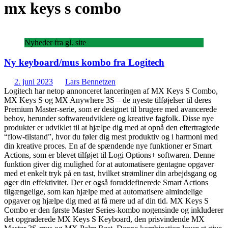
mx keys s combo
Nyheder fra gl. site
Ny keyboard/mus kombo fra Logitech
2. juni 2023
Lars Bennetzen
Logitech har netop annonceret lanceringen af MX Keys S Combo,
MX Keys S og MX Anywhere 3S – de nyeste tilføjelser til deres
Premium Master-serie, som er designet til brugere med avancerede
behov, herunder softwareudviklere og kreative fagfolk. Disse nye
produkter er udviklet til at hjælpe dig med at opnå den eftertragtede
“flow-tilstand”, hvor du føler dig mest produktiv og i harmoni med
din kreative proces. En af de spændende nye funktioner er Smart
Actions, som er blevet tilføjet til Logi Options+ softwaren. Denne
funktion giver dig mulighed for at automatisere gentagne opgaver
med et enkelt tryk på en tast, hvilket strømliner din arbejdsgang og
øger din effektivitet. Der er også foruddefinerede Smart Actions
tilgængelige, som kan hjælpe med at automatisere almindelige
opgaver og hjælpe dig med at få mere ud af din tid. MX Keys S
Combo er den første Master Series-kombo nogensinde og inkluderer
det opgraderede MX Keys S Keyboard, den prisvindende MX