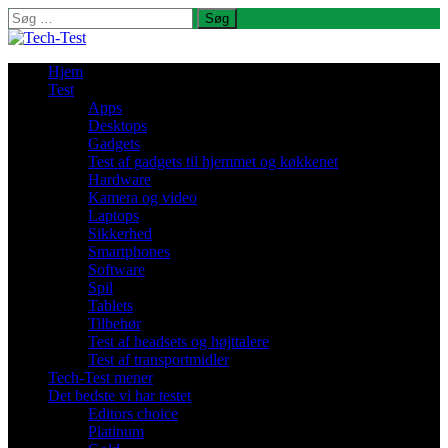
Søg
efter:
Hjem
Test
Apps
Desktops
Gadgets
Test af gadgets til hjemmet og køkkenet
Hardware
Kamera og video
Laptops
Sikkerhed
Smartphones
Software
Spil
Tablets
Tilbehør
Test af headsets og højttalere
Test af transportmidler
Tech-Test mener
Det bedste vi har testet
Editors choice
Platinum