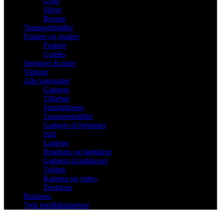
Gold
Silver
Bronze
Transportmidler
Feature og guides
Feature
Guides
Speakers Korner
Videoer
Alle kategorier
Gadgets
Tilbehør
Smartphones
Transportmidler
Gadgets til hjemmet
Spil
Laptops
Headsets og højttalere
Gadgets til køkkenet
Tablets
Kamera og video
Desktops
Business
Tjek bredbåndspriser