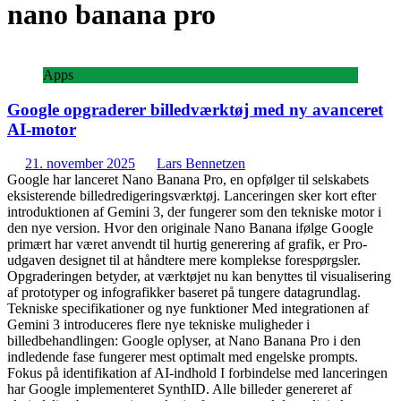
nano banana pro
Apps
Google opgraderer billedværktøj med ny avanceret
AI-motor
21. november 2025
Lars Bennetzen
Google har lanceret Nano Banana Pro, en opfølger til selskabets
eksisterende billedredigeringsværktøj. Lanceringen sker kort efter
introduktionen af Gemini 3, der fungerer som den tekniske motor i
den nye version. Hvor den originale Nano Banana ifølge Google
primært har været anvendt til hurtig generering af grafik, er Pro-
udgaven designet til at håndtere mere komplekse forespørgsler.
Opgraderingen betyder, at værktøjet nu kan benyttes til visualisering
af prototyper og infografikker baseret på tungere datagrundlag.
Tekniske specifikationer og nye funktioner Med integrationen af
Gemini 3 introduceres flere nye tekniske muligheder i
billedbehandlingen: Google oplyser, at Nano Banana Pro i den
indledende fase fungerer mest optimalt med engelske prompts.
Fokus på identifikation af AI-indhold I forbindelse med lanceringen
har Google implementeret SynthID. Alle billeder genereret af