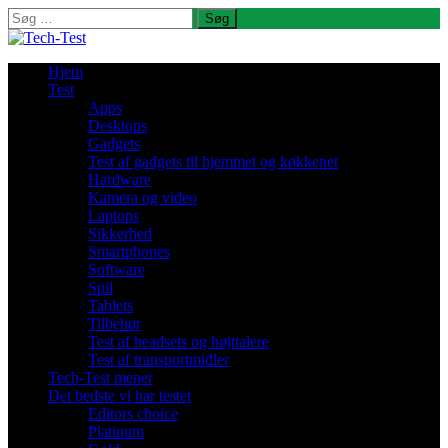
Søg
efter:
Hjem
Test
Apps
Desktops
Gadgets
Test af gadgets til hjemmet og køkkenet
Hardware
Kamera og video
Laptops
Sikkerhed
Smartphones
Software
Spil
Tablets
Tilbehør
Test af headsets og højttalere
Test af transportmidler
Tech-Test mener
Det bedste vi har testet
Editors choice
Platinum