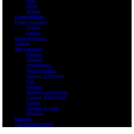
Gold
Silver
Bronze
Transportmidler
Feature og guides
Feature
Guides
Speakers Korner
Videoer
Alle kategorier
Gadgets
Tilbehør
Smartphones
Transportmidler
Gadgets til hjemmet
Spil
Laptops
Headsets og højttalere
Gadgets til køkkenet
Tablets
Kamera og video
Desktops
Business
Tjek bredbåndspriser