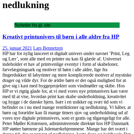
nedlukning
Nyheder fra gl. site
Kreativt printunivers til børn i alle aldre fra HP
25. januar 2021
Lars Bennetzen
HP har for nylig lanceret et digitalt univers under navnet ’Print, Leg
og Lær’, som alle med en printer nu kan få glæde af. Universet
indeholder et hav af printvenlige eventyr i form af skabeloner,
farvelægningsark og motiver til børn i alle aldre, lige fra
fingerdukker til labyrinter og mere komplicerede motiver af mystiske
drager og vilde dyr. For de ældre børn er der også mulighed for at
give sig i kast med byggeprojekter som vindmøller og skibe. Hos
HP er vi rigtig glade for, at vi med vores nye printunivers kan være
med til at vise, hvordan print kan skabe underholdning, kreativitet
og hygge i de danske hjem. Især i en usikker og svær tid som vi
befinder os i nu med mange restriktioner og nedlukning. Vi håber, at
børn og forældre kan få mange timers sjov og underholdning ud af
vores nye digitale printunivers, som er gratis og tilgængeligt for alle.
Peter Møller Kristensen, administrerende direktør hos HP Danmark
HP støtter børnene på Julemærkehjemmene Mange har det svært i