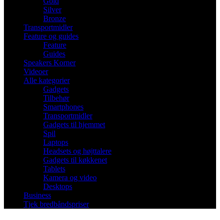
Gold
Silver
Bronze
Transportmidler
Feature og guides
Feature
Guides
Speakers Korner
Videoer
Alle kategorier
Gadgets
Tilbehør
Smartphones
Transportmidler
Gadgets til hjemmet
Spil
Laptops
Headsets og højttalere
Gadgets til køkkenet
Tablets
Kamera og video
Desktops
Business
Tjek bredbåndspriser