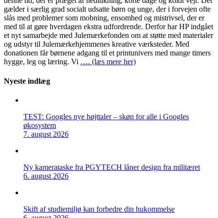
denne tid, der er præget af nedlukning, korte dage og koldt vejr. Det
gælder i særlig grad socialt udsatte børn og unge, der i forvejen ofte
slås med problemer som mobning, ensomhed og mistrivsel, der er
med til at gøre hverdagen ekstra udfordrende. Derfor har HP indgået
et nyt samarbejde med Julemærkefonden om at støtte med materialer
og udstyr til Julemærkehjemmenes kreative værksteder. Med
donationen får børnene adgang til et printunivers med mange timers
hygge, leg og læring. Vi
…. (læs mere her)
Nyeste indlæg
TEST: Googles nye højttaler – skøn for alle i Googles
økosystem
7. august 2026
Ny kamerataske fra PGYTECH låner design fra militæret
6. august 2026
Skift af studiemiljø kan forbedre din hukommelse
6. august 2026