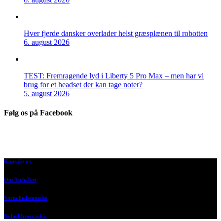
Hver fjerde dansker overlader helst græsplænen til robotten
6. august 2026
TEST: Fremragende lyd i Liberty 5 Pro Max – men har vi
brug for et headset der kan tage noter?
5. august 2026
Følg os på Facebook
Kontakt os
Om Tech-Test
Vores bedømmelse
Nyhedsbrevsarkiv