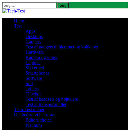
Søg
efter:
Hjem
Test
Apps
Desktops
Gadgets
Test af gadgets til hjemmet og køkkenet
Hardware
Kamera og video
Laptops
Sikkerhed
Smartphones
Software
Spil
Tablets
Tilbehør
Test af headsets og højttalere
Test af transportmidler
Tech-Test mener
Det bedste vi har testet
Editors choice
Platinum