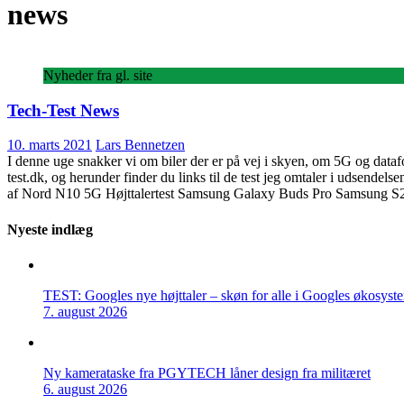
news
Nyheder fra gl. site
Tech-Test News
10. marts 2021
Lars Bennetzen
I denne uge snakker vi om biler der er på vej i skyen, om 5G og dataf
test.dk, og herunder finder du links til de test jeg omtaler i udsend
af Nord N10 5G Højttalertest Samsung Galaxy Buds Pro Samsung S21
Nyeste indlæg
TEST: Googles nye højttaler – skøn for alle i Googles økosyst
7. august 2026
Ny kamerataske fra PGYTECH låner design fra militæret
6. august 2026