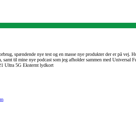
orbrug, spændende nye test og en masse nye produkter der er på vej. Hus
elsen, samt til mine nye podcast som jeg afholder sammen med Universal F
 Ultra 5G Eksternt lydkort
em