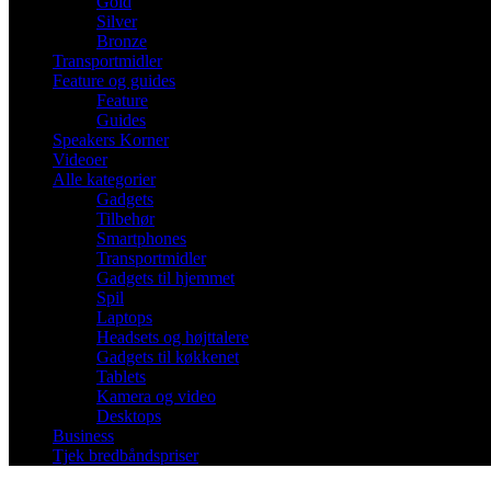
Gold
Silver
Bronze
Transportmidler
Feature og guides
Feature
Guides
Speakers Korner
Videoer
Alle kategorier
Gadgets
Tilbehør
Smartphones
Transportmidler
Gadgets til hjemmet
Spil
Laptops
Headsets og højttalere
Gadgets til køkkenet
Tablets
Kamera og video
Desktops
Business
Tjek bredbåndspriser