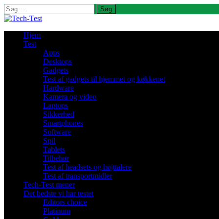
Søg
efter:
Hjem
Test
Apps
Desktops
Gadgets
Test af gadgets til hjemmet og køkkenet
Hardware
Kamera og video
Laptops
Sikkerhed
Smartphones
Software
Spil
Tablets
Tilbehør
Test af headsets og højttalere
Test af transportmidler
Tech-Test mener
Det bedste vi har testet
Editors choice
Platinum