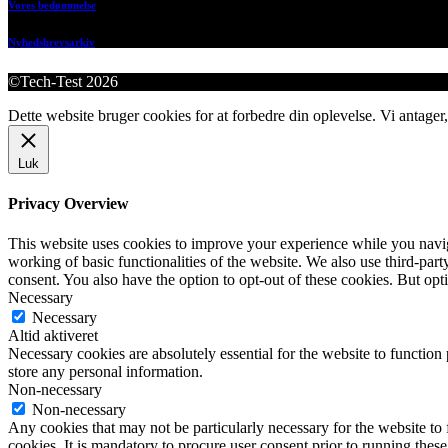
Vores bedømmelse
Nyhedsbrevsarkiv
©Tech-Test 2026
Dette website bruger cookies for at forbedre din oplevelse. Vi antager,
Luk
Privacy Overview
This website uses cookies to improve your experience while you navigat
working of basic functionalities of the website. We also use third-pa
consent. You also have the option to opt-out of these cookies. But op
Necessary
Necessary
Altid aktiveret
Necessary cookies are absolutely essential for the website to function 
store any personal information.
Non-necessary
Non-necessary
Any cookies that may not be particularly necessary for the website to 
cookies. It is mandatory to procure user consent prior to running thes