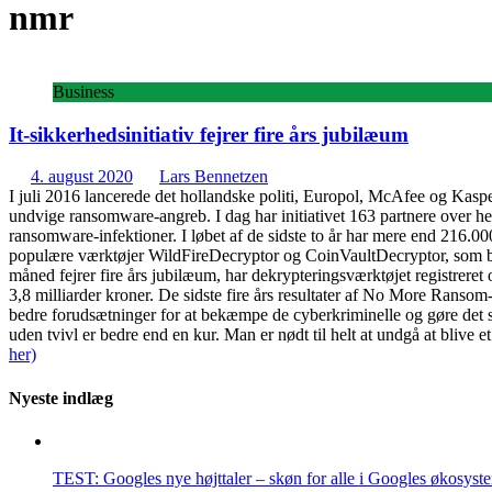
nmr
Business
It-sikkerhedsinitiativ fejrer fire års jubilæum
4. august 2020
Lars Bennetzen
I juli 2016 lancerede det hollandske politi, Europol, McAfee og Kaspe
undvige ransomware-angreb. I dag har initiativet 163 partnere over he
ransomware-infektioner. I løbet af de sidste to år har mere end 216.
populære værktøjer WildFireDecryptor og CoinVaultDecryptor, som beg
måned fejrer fire års jubilæum, har dekrypteringsværktøjet registreret 
3,8 milliarder kroner. De sidste fire års resultater af No More Ransom-
bedre forudsætninger for at bekæmpe de cyberkriminelle og gøre det s
uden tvivl er bedre end en kur. Man er nødt til helt at undgå at bliv
her)
Nyeste indlæg
TEST: Googles nye højttaler – skøn for alle i Googles økosyst