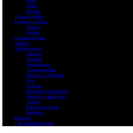
Gold
Silver
Bronze
Transportmidler
Feature og guides
Feature
Guides
Speakers Korner
Videoer
Alle kategorier
Gadgets
Tilbehør
Smartphones
Transportmidler
Gadgets til hjemmet
Spil
Laptops
Headsets og højttalere
Gadgets til køkkenet
Tablets
Kamera og video
Desktops
Business
Tjek bredbåndspriser