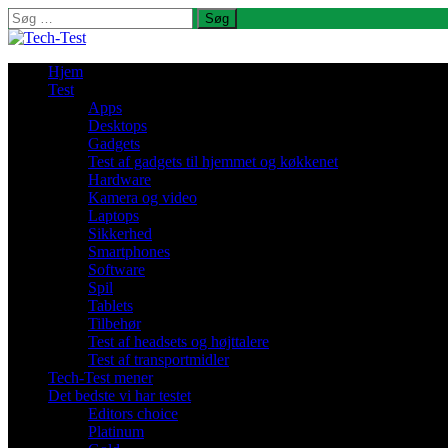
Søg
efter:
Hjem
Test
Apps
Desktops
Gadgets
Test af gadgets til hjemmet og køkkenet
Hardware
Kamera og video
Laptops
Sikkerhed
Smartphones
Software
Spil
Tablets
Tilbehør
Test af headsets og højttalere
Test af transportmidler
Tech-Test mener
Det bedste vi har testet
Editors choice
Platinum