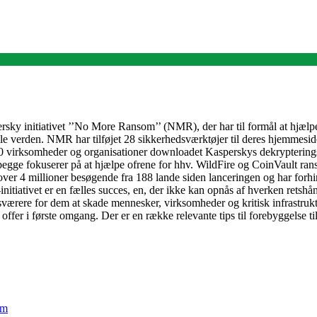
rsky initiativet ’’No More Ransom’’ (NMR), der har til formål at hjælp
le verden. NMR har tilføjet 28 sikkerhedsværktøjer til deres hjemmeside
000 virksomheder og organisationer downloadet Kasperskys dekrypterings
ge fokuserer på at hjælpe ofrene for hhv. WildFire og CoinVault rans
over 4 millioner besøgende fra 188 lande siden lanceringen og har forhind
initiativet er en fælles succes, en, der ikke kan opnås af hverken retsh
værere for dem at skade mennesker, virksomheder og kritisk infrastruk
e et offer i første omgang. Der er en række relevante tips til forebygg
em