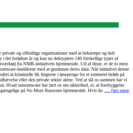
e private og offentlige organisationer med at bekæmpe og helt
 i det forløbne år og kan nu dekryptere 140 forskellige typer af
værktøj fra NMR-initiativets hjemmeside. Ud af disse, er de to mest
omware-familierne med at gendanne deres data. Når initiativet denne
ret at kriminelle fik fingrene i løsepenge for et estimeret beløb på
åndhævelse eller den private sektor alene. Ved at slå os sammen har vi
tur. Hvad ransomware har lært os om sikkerhed, er, at forebyggelse
else tilgængelige på No More Ransoms hjemmeside. Hvis du
…. (læs mere