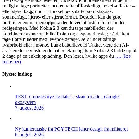
med Google Photos. Med et 13MP/2MP dobbeltkamera er det nu
muligt at tage portrætter med en vifte af forskellige bokeh-effekter –
eller sløret baggrund – i forskellige stilarter som klassisk,
sommerfugl, hjerte- eller stjerneformet. Desuden kan du gøre
portrætter endnu mere iøjnefaldende ved at justere fokus under
redigeringen. Med Nokia 2.3 kan du tage natbilleder, der
kombinerer avanceret billedfusion og eksponeringslag, så du kan
tage flotte billeder med levende detaljer, selv under dårlige
lysforhold eller i mørke. Lang batterilevetid Takket være den AI-
assisterede selvjusterende batteriteknologi kan Nokia 2.3 holde op til
2 dage på en enkelt opladning. Den lærer, hvilke apps du
…. (læs
mere her)
Nyeste indlæg
TEST: Googles nye højttaler – skøn for alle i Googles
økosystem
7. august 2026
Ny kamerataske fra PGYTECH låner design fra militæret
6. august 2026