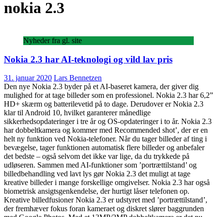
nokia 2.3
Nyheder fra gl. site
Nokia 2.3 har AI-teknologi og vild lav pris
31. januar 2020
Lars Bennetzen
Den nye Nokia 2.3 byder på et AI-baseret kamera, der giver dig
mulighed for at tage billeder som en professionel. Nokia 2.3 har 6,2”
HD+ skærm og batterilevetid på to dage. Derudover er Nokia 2.3
klar til Android 10, hvilket garanterer månedlige
sikkerhedsopdateringer i tre år og OS-opdateringer i to år. Nokia 2.3
har dobbeltkamera og kommer med Recommended shot’, der er en
helt ny funktion ved Nokia-telefoner. Når du tager billeder af ting i
bevægelse, tager funktionen automatisk flere billeder og anbefaler
det bedste – også selvom det ikke var lige, da du trykkede på
udløseren. Sammen med AI-funktioner som ’portrættilstand’ og
billedbehandling ved lavt lys gør Nokia 2.3 det muligt at tage
kreative billeder i mange forskellige omgivelser. Nokia 2.3 har også
biometrisk ansigtsgenkendelse, der hurtigt låser telefonen op.
Kreative billedfusioner Nokia 2.3 er udstyret med ’portrættilstand’,
der fremhæver fokus foran kameraet og diskret slører baggrunden