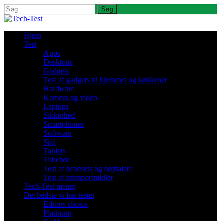
Søg
efter:
Hjem
Test
Apps
Desktops
Gadgets
Test af gadgets til hjemmet og køkkenet
Hardware
Kamera og video
Laptops
Sikkerhed
Smartphones
Software
Spil
Tablets
Tilbehør
Test af headsets og højttalere
Test af transportmidler
Tech-Test mener
Det bedste vi har testet
Editors choice
Platinum