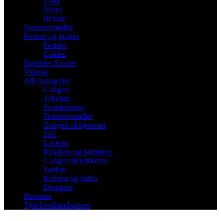
Gold
Silver
Bronze
Transportmidler
Feature og guides
Feature
Guides
Speakers Korner
Videoer
Alle kategorier
Gadgets
Tilbehør
Smartphones
Transportmidler
Gadgets til hjemmet
Spil
Laptops
Headsets og højttalere
Gadgets til køkkenet
Tablets
Kamera og video
Desktops
Business
Tjek bredbåndspriser