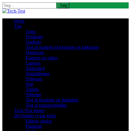
Søg
efter:
Hjem
Test
Apps
Desktops
Gadgets
Test af gadgets til hjemmet og køkkenet
Hardware
Kamera og video
Laptops
Sikkerhed
Smartphones
Software
Spil
Tablets
Tilbehør
Test af headsets og højttalere
Test af transportmidler
Tech-Test mener
Det bedste vi har testet
Editors choice
Platinum