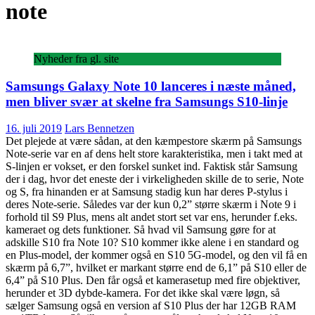
note
Nyheder fra gl. site
Samsungs Galaxy Note 10 lanceres i næste måned,
men bliver svær at skelne fra Samsungs S10-linje
16. juli 2019
Lars Bennetzen
Det plejede at være sådan, at den kæmpestore skærm på Samsungs
Note-serie var en af dens helt store karakteristika, men i takt med at
S-linjen er vokset, er den forskel sunket ind. Faktisk står Samsung
der i dag, hvor det eneste der i virkeligheden skille de to serie, Note
og S, fra hinanden er at Samsung stadig kun har deres P-stylus i
deres Note-serie. Således var der kun 0,2” større skærm i Note 9 i
forhold til S9 Plus, mens alt andet stort set var ens, herunder f.eks.
kameraet og dets funktioner. Så hvad vil Samsung gøre for at
adskille S10 fra Note 10? S10 kommer ikke alene i en standard og
en Plus-model, der kommer også en S10 5G-model, og den vil få en
skærm på 6,7”, hvilket er markant større end de 6,1” på S10 eller de
6,4” på S10 Plus. Den får også et kamerasetup med fire objektiver,
herunder et 3D dybde-kamera. For det ikke skal være løgn, så
sælger Samsung også en version af S10 Plus der har 12GB RAM