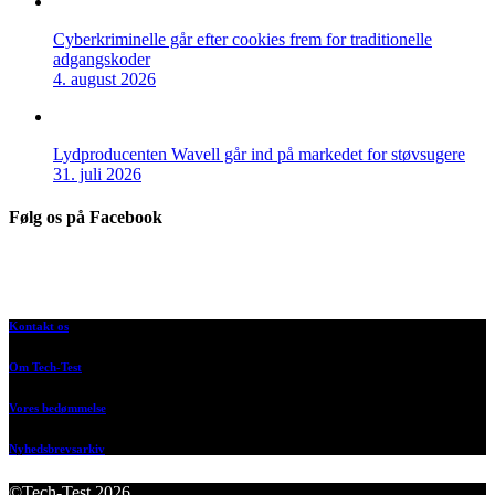
Cyberkriminelle går efter cookies frem for traditionelle
adgangskoder
4. august 2026
Lydproducenten Wavell går ind på markedet for støvsugere
31. juli 2026
Følg os på Facebook
Kontakt os
Om Tech-Test
Vores bedømmelse
Nyhedsbrevsarkiv
©Tech-Test 2026