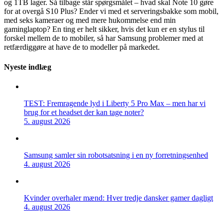
og 1TB lager. Så tilbage står spørgsmålet – hvad skal Note 10 gøre
for at overgå S10 Plus? Ender vi med et serveringsbakke som mobil,
med seks kameraer og med mere hukommelse end min
gaminglaptop? En ting er helt sikker, hvis det kun er en stylus til
forskel mellem de to mobiler, så har Samsung problemer med at
retfærdiggøre at have de to modeller på markedet.
Nyeste indlæg
TEST: Fremragende lyd i Liberty 5 Pro Max – men har vi
brug for et headset der kan tage noter?
5. august 2026
Samsung samler sin robotsatsning i en ny forretningsenhed
4. august 2026
Kvinder overhaler mænd: Hver tredje dansker gamer dagligt
4. august 2026