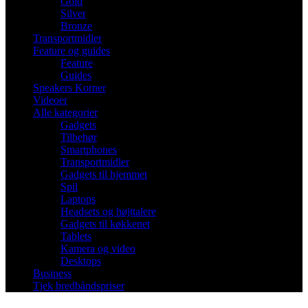
Gold
Silver
Bronze
Transportmidler
Feature og guides
Feature
Guides
Speakers Korner
Videoer
Alle kategorier
Gadgets
Tilbehør
Smartphones
Transportmidler
Gadgets til hjemmet
Spil
Laptops
Headsets og højttalere
Gadgets til køkkenet
Tablets
Kamera og video
Desktops
Business
Tjek bredbåndspriser