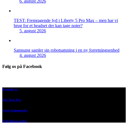
6. august 2026
TEST: Fremragende lyd i Liberty 5 Pro Max – men har vi
brug for et headset der kan tage noter?
5. august 2026
Samsung samler sin robotsatsning i en ny forretningsenhed
4. august 2026
Følg os på Facebook
Kontakt os
Om Tech-Test
Vores bedømmelse
Nyhedsbrevsarkiv