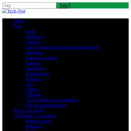
Søg
efter:
Hjem
Test
Apps
Desktops
Gadgets
Test af gadgets til hjemmet og køkkenet
Hardware
Kamera og video
Laptops
Sikkerhed
Smartphones
Software
Spil
Tablets
Tilbehør
Test af headsets og højttalere
Test af transportmidler
Tech-Test mener
Det bedste vi har testet
Editors choice
Platinum