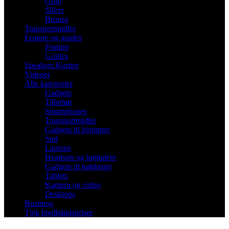
Gold
Silver
Bronze
Transportmidler
Feature og guides
Feature
Guides
Speakers Korner
Videoer
Alle kategorier
Gadgets
Tilbehør
Smartphones
Transportmidler
Gadgets til hjemmet
Spil
Laptops
Headsets og højttalere
Gadgets til køkkenet
Tablets
Kamera og video
Desktops
Business
Tjek bredbåndspriser