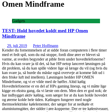
Omen Mindframe
Gadgets
TEST: Hold hovedet koldt med HP Omen
Mindframe
29. juli 2019
Peter Hoffmann
Kender du fornemmelsen af at sidde foran computeren i flere timer
med et fedt spil, som du må stoppe, fordi dine ører er blevet så
varme, at sveden begynder at pible frem under hovedtelefonerne?
Hvis du kan svare ja til det, så har HP netop lanceret løsningen på
dit problem, så du kan spille videre lige så længe du vil (og hvis du
kan svare ja, så burde du måske også overveje at komme lidt ud i
den friske luft ind imellem). Løsningen hedder HP OMEN
Mindeframe, og vi er vilde med de bøffer. Altid kølig
Hovedtelefonerne er en del af HPs gaming lineup, og vi måtte lige
kigge en ekstra gang, da vi læste om dem. Men den er god nok; de
har indbygget aktiv køling, som sørger for at du kan holde hovedet
og ørerne kolde hele tiden. Kølingen fungerer med nogle
thermoelektriske kølelementer, der sørger for at nedkøle et
aluminiumsgitter, der sidder i øre-kopperne. Der er tre køleniveauer,