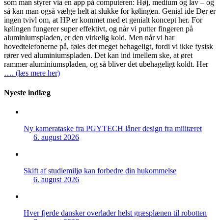
som man styrer via en app på computeren: Høj, medium og lav – og
så kan man også vælge helt at slukke for kølingen. Genial ide Der er
ingen tvivl om, at HP er kommet med et genialt koncept her. For
kølingen fungerer super effektivt, og når vi putter fingeren på
aluminiumspladen, er den virkelig kold. Men når vi har
hovedtelefonerne på, føles det meget behageligt, fordi vi ikke fysisk
rører ved aluminiumspladen. Det kan ind imellem ske, at øret
rammer aluminiumspladen, og så bliver det ubehageligt koldt. Her
…. (læs mere her)
Nyeste indlæg
Ny kamerataske fra PGYTECH låner design fra militæret
6. august 2026
Skift af studiemiljø kan forbedre din hukommelse
6. august 2026
Hver fjerde dansker overlader helst græsplænen til robotten