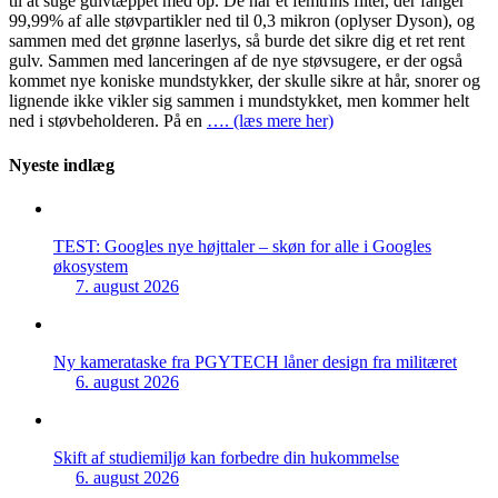
til at suge gulvtæppet med op. De har et femtrins filter, der fanger
99,99% af alle støvpartikler ned til 0,3 mikron (oplyser Dyson), og
sammen med det grønne laserlys, så burde det sikre dig et ret rent
gulv. Sammen med lanceringen af de nye støvsugere, er der også
kommet nye koniske mundstykker, der skulle sikre at hår, snorer og
lignende ikke vikler sig sammen i mundstykket, men kommer helt
ned i støvbeholderen. På en
…. (læs mere her)
Nyeste indlæg
TEST: Googles nye højttaler – skøn for alle i Googles
økosystem
7. august 2026
Ny kamerataske fra PGYTECH låner design fra militæret
6. august 2026
Skift af studiemiljø kan forbedre din hukommelse
6. august 2026