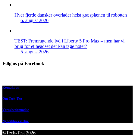
Hver fjerde dansker overlader helst græsplænen til robotten
6. august 2026
TEST: Fremragende lyd i Liberty 5 Pro Max – men har vi
brug for et headset der kan tage noter?
5. august 2026
Følg os på Facebook
Kontakt os
Om Tech-Test
Vores bedømmelse
Nyhedsbrevsarkiv
©Tech-Test 2026