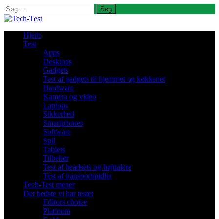
Søg
efter:
Hjem
Test
Apps
Desktops
Gadgets
Test af gadgets til hjemmet og køkkenet
Hardware
Kamera og video
Laptops
Sikkerhed
Smartphones
Software
Spil
Tablets
Tilbehør
Test af headsets og højttalere
Test af transportmidler
Tech-Test mener
Det bedste vi har testet
Editors choice
Platinum