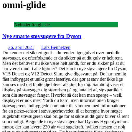
omni-glide
Nyheder fra gl. site
Nye smarte støvsugere fra Dyson
26. april 2021
Lars Bennetzen
Du kender det sikkert godt – du render lige gulvet over med din
støvsuger, og efterfølgende er du sikker på at dit gulv er helt rent.
Men det behøver nu ikke være helt sandt, for er du sikker på at du
har været rundt i alle hjørner? Det kan to nye støvsugere fra Dyson,
V15 Detect og V12 Detect Slim, give dig svaret på. De har nemlig
fået indbygget et unikt grønt laserlys, der gør at støv der ikke lige
kan ses med det blotte øje bliver afsløret for dig. Samtidig viser et
display på støvsuger dig størrelsen på og antallet af, støvpartikler
som din støvsuger fanger. Hvorfor så det kan man spørge – well,
displayet er nok mest ‘fordi du kan’, men informationen bruger
støvsugerens indbyggede computer til, sammen med informationer
fra en piezo-sensor i støvsugerhovedet, til at beregne hvor meget
sugekraft støvsugeren skal bruge for at sikre at dit gulv bliver så rent
som muligt. Begge de to nye støvsugere har Dysons Hyperdymium-
motor, der kan levere 230 air watt sugekraft, hvilket næsten er nok