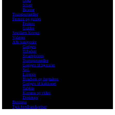
Gold
Silver
Bronze
Transportmidler
Feature og guides
Feature
Guides
Speakers Korner
Videoer
Alle kategorier
Gadgets
Tilbehør
Smartphones
Transportmidler
Gadgets til hjemmet
Spil
Laptops
Headsets og højttalere
Gadgets til køkkenet
Tablets
Kamera og video
Desktops
Business
Tjek bredbåndspriser