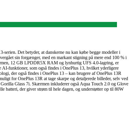
3-serien. Det betyder, at danskerne nu kan købe begge modeller i
t overgået sin forgænger, med en markant stigning på mere end 100 % i
atformen, 12 GB LPDDR5X RAM og lynhurtig UFS 4.0-lagring, er
 AI-funktioner, som også findes i OnePlus 13, hvilket yderligere
ologi, der også findes i OnePlus 13 – kan brugere af OnePlus 13R
uligt for OnePlus 13R at tage skarpe og detaljerede billeder, selv ved
g Gorilla Glass 7i. Skærmen inkluderer også Aqua Touch 2.0 og Glove
batteri, der giver strøm til hele dagen, og understøtter op til 80W