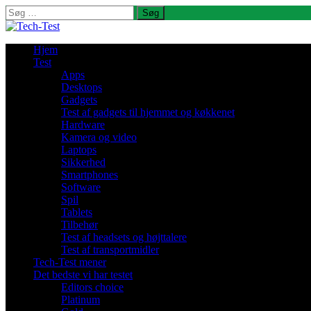
Søg
efter:
Hjem
Test
Apps
Desktops
Gadgets
Test af gadgets til hjemmet og køkkenet
Hardware
Kamera og video
Laptops
Sikkerhed
Smartphones
Software
Spil
Tablets
Tilbehør
Test af headsets og højttalere
Test af transportmidler
Tech-Test mener
Det bedste vi har testet
Editors choice
Platinum