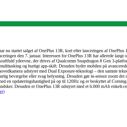
nu startet salget af OnePlus 13R, kort efter lanceringen af OnePlus 1
anceringen den 7. januar. Interessen for OnePlus 13R har allerede lang
 en kraftfuld ydeevne, der drives af Qualcomm Snapdragon 8 Gen 3-pl
multitasking og hurtigt app-skift. Desuden byder mobilen på avancerede
et hovedkamera udstyret med Dual Exposure-teknologi – den samme tekn
hurtig bevægelse eller svag belysning. Desuden gør in-sensor zoom det m
ed en opdateringshastighed på op til 120Hz og er beskyttet af Cornin
ndsker. Desuden er OnePlus 13R udstyret med et 6.000 mAh enkelt-celle 
er)