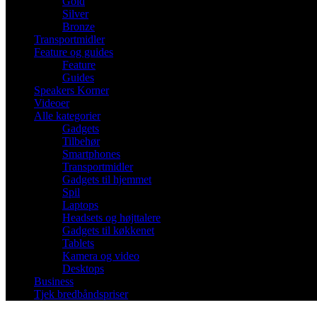
Gold
Silver
Bronze
Transportmidler
Feature og guides
Feature
Guides
Speakers Korner
Videoer
Alle kategorier
Gadgets
Tilbehør
Smartphones
Transportmidler
Gadgets til hjemmet
Spil
Laptops
Headsets og højttalere
Gadgets til køkkenet
Tablets
Kamera og video
Desktops
Business
Tjek bredbåndspriser