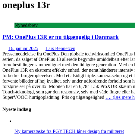
oneplus 13r
Nyhedsbrev
PM: OnePlus 13R er nu tilgængelig i Danmark
16. januar 2025
Lars Bennetzen
Pressemeddelelse fra OnePlus Den globale techvirksomhed OnePlus har 
serien, da salget af OnePlus 13 allerede begyndte umiddelbart efter l
forudbestillinger sammenlignet med den tidligere generation. Med
OnePlus 13R en ekstremt effektiv enhed, der nemt håndterer intensiv 
forbedrer brugeroplevelsen. Med et alsidigt triple-kamera-setup og 
forvente billeder af høj kvalitet, selv under udfordrende forhold som 
forstørrelser på over 4x. Mobilen har en 6,78″ 1.5k ProXDR-skærm m
Touch-teknologi, som gør den responsiv, selv med våde fingre eller ha
SuperVOOC-hurtigopladning. Pris og tilgængelighed
…. (læs mere h
Nyeste indlæg
Ny kamerataske fra PGYTECH låner design fra militæret