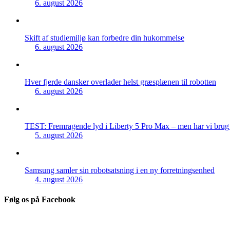
6. august 2026
Skift af studiemiljø kan forbedre din hukommelse
6. august 2026
Hver fjerde dansker overlader helst græsplænen til robotten
6. august 2026
TEST: Fremragende lyd i Liberty 5 Pro Max – men har vi brug f
5. august 2026
Samsung samler sin robotsatsning i en ny forretningsenhed
4. august 2026
Følg os på Facebook