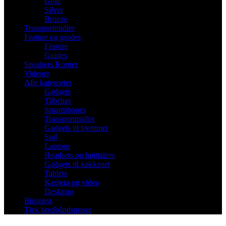
Gold
Silver
Bronze
Transportmidler
Feature og guides
Feature
Guides
Speakers Korner
Videoer
Alle kategorier
Gadgets
Tilbehør
Smartphones
Transportmidler
Gadgets til hjemmet
Spil
Laptops
Headsets og højttalere
Gadgets til køkkenet
Tablets
Kamera og video
Desktops
Business
Tjek bredbåndspriser