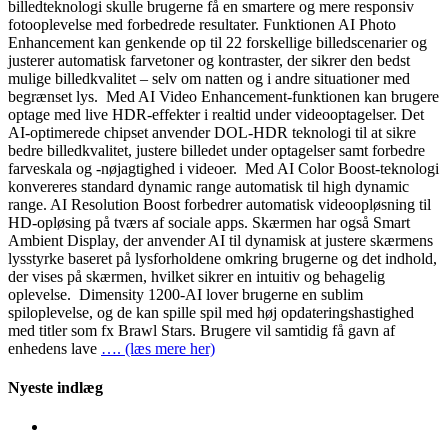
billedteknologi skulle brugerne få en smartere og mere responsiv
fotooplevelse med forbedrede resultater. Funktionen AI Photo
Enhancement kan genkende op til 22 forskellige billedscenarier og
justerer automatisk farvetoner og kontraster, der sikrer den bedst
mulige billedkvalitet – selv om natten og i andre situationer med
begrænset lys. Med AI Video Enhancement-funktionen kan brugere
optage med live HDR-effekter i realtid under videooptagelser. Det
AI-optimerede chipset anvender DOL-HDR teknologi til at sikre
bedre billedkvalitet, justere billedet under optagelser samt forbedre
farveskala og -nøjagtighed i videoer. Med AI Color Boost-teknologi
konvereres standard dynamic range automatisk til high dynamic
range. AI Resolution Boost forbedrer automatisk videoopløsning til
HD-opløsing på tværs af sociale apps. Skærmen har også Smart
Ambient Display, der anvender AI til dynamisk at justere skærmens
lysstyrke baseret på lysforholdene omkring brugerne og det indhold,
der vises på skærmen, hvilket sikrer en intuitiv og behagelig
oplevelse. Dimensity 1200-AI lover brugerne en sublim
spiloplevelse, og de kan spille spil med høj opdateringshastighed
med titler som fx Brawl Stars. Brugere vil samtidig få gavn af
enhedens lave
…. (læs mere her)
Nyeste indlæg