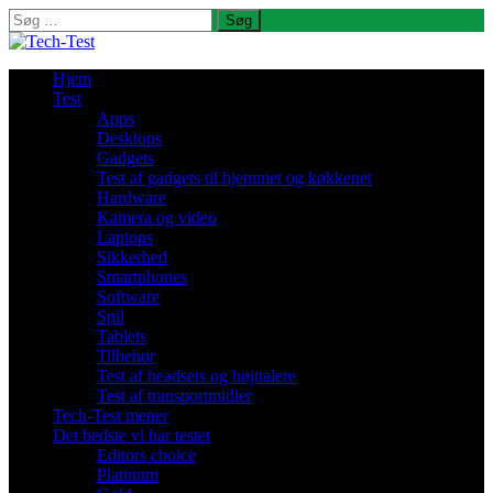
Søg
efter:
Hjem
Test
Apps
Desktops
Gadgets
Test af gadgets til hjemmet og køkkenet
Hardware
Kamera og video
Laptops
Sikkerhed
Smartphones
Software
Spil
Tablets
Tilbehør
Test af headsets og højttalere
Test af transportmidler
Tech-Test mener
Det bedste vi har testet
Editors choice
Platinum