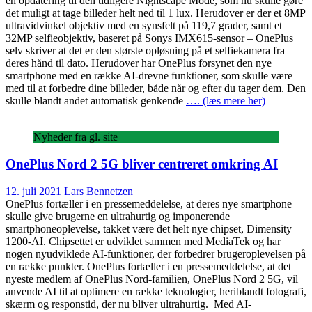
en opdatering til den tidligere Nightscape Mode, som nu skulle gøre
det muligt at tage billeder helt ned til 1 lux. Herudover er der et 8MP
ultravidvinkel objektiv med en synsfelt på 119,7 grader, samt et
32MP selfieobjektiv, baseret på Sonys IMX615-sensor – OnePlus
selv skriver at det er den største opløsning på et selfiekamera fra
deres hånd til dato. Herudover har OnePlus forsynet den nye
smartphone med en række AI-drevne funktioner, som skulle være
med til at forbedre dine billeder, både når og efter du tager dem. Den
skulle blandt andet automatisk genkende
…. (læs mere her)
Nyheder fra gl. site
OnePlus Nord 2 5G bliver centreret omkring AI
12. juli 2021
Lars Bennetzen
OnePlus fortæller i en pressemeddelelse, at deres nye smartphone
skulle give brugerne en ultrahurtig og imponerende
smartphoneoplevelse, takket være det helt nye chipset, Dimensity
1200-AI. Chipsettet er udviklet sammen med MediaTek og har
nogen nyudviklede AI-funktioner, der forbedrer brugeroplevelsen på
en række punkter. OnePlus fortæller i en pressemeddelelse, at det
nyeste medlem af OnePlus Nord-familien, OnePlus Nord 2 5G, vil
anvende AI til at optimere en række teknologier, heriblandt fotografi,
skærm og responstid, der nu bliver ultrahurtig. Med AI-