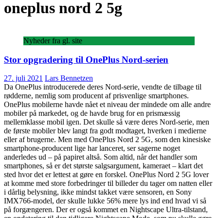
oneplus nord 2 5g
Nyheder fra gl. site
Stor opgradering til OnePlus Nord-serien
27. juli 2021
Lars Bennetzen
Da OnePlus introducerede deres Nord-serie, vendte de tilbage til
rødderne, nemlig som producent af prisvenlige smartphones.
OnePlus mobilerne havde nået et niveau der mindede om alle andre
mobiler på markedet, og de havde brug for en prismæssig
mellemklasse mobil igen. Det skulle så være deres Nord-serie, men
de første mobiler blev langt fra godt modtaget, hverken i medierne
eller af brugerne. Men med OnePlus Nord 2 5G, som den kinesiske
smartphone-producent lige har lanceret, ser sagerne noget
anderledes ud – på papiret altså. Som altid, når det handler som
smartphones, så er det største salgsargument, kameraet – klart det
sted hvor det er lettest at gøre en forskel. OnePlus Nord 2 5G lover
at komme med store forbedringer til billeder du tager om natten eller
i dårlig belysning, ikke mindst takket være sensoren, en Sony
IMX766-model, der skulle lukke 56% mere lys ind end hvad vi så
på forgængeren. Der er også kommet en Nightscape Ultra-tilstand,