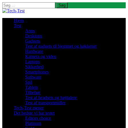
Søg
efter:
Hjem
Test
Apps
Desktops
Gadgets
Test af gadgets til hjemmet og køkkenet
Hardware
Kamera og video
Laptops
Sikkerhed
Smartphones
Software
Spil
Tablets
Tilbehør
Test af headsets og højttalere
Test af transportmidler
Tech-Test mener
Det bedste vi har testet
Editors choice
Platinum