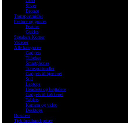
Gold
Silver
Bronze
Transportmidler
Feature og guides
Feature
Guides
Speakers Korner
Videoer
Alle kategorier
Gadgets
Tilbehør
Smartphones
Transportmidler
Gadgets til hjemmet
Spil
Laptops
Headsets og højttalere
Gadgets til køkkenet
Tablets
Kamera og video
Desktops
Business
Tjek bredbåndspriser