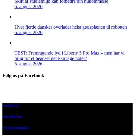
Skift af studiemiljø kan forbedre din hukommelse
6. august 2026
Hver fjerde dansker overlader helst græsplænen til robotten
6. august 2026
TEST: Fremragende lyd i Liberty 5 Pro Max – men har vi
brug for et headset der kan tage noter?
5. august 2026
Følg os på Facebook
Kontakt os
Om Tech-Test
Vores bedømmelse