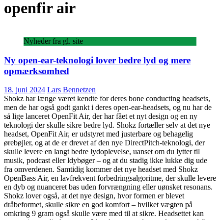
openfir air
Nyheder fra gl. site
Ny open-ear-teknologi lover bedre lyd og mere
opmærksomhed
18. juni 2024
Lars Bennetzen
Shokz har længe været kendte for deres bone conducting headsets,
men de har også godt gankt i deres open-ear-headsets, og nu har de
så lige lanceret OpenFit Air, der har fået et nyt design og en ny
teknologi der skulle sikre bedre lyd. Shokz fortæller selv at det nye
headset, OpenFit Air, er udstyret med justerbare og behagelig
ørebøjler, og at de er drevet af den nye DirectPitch-teknologi, der
skulle levere en langt bedre lydoplevelse, uanset om du lytter til
musik, podcast eller ldybøger – og at du stadig ikke lukke dig ude
fra omverdenen. Samtidig kommer det nye headset med Shokz
OpenBass Air, en lavfrekvent forbedringsalgoritme, der skulle levere
en dyb og nuanceret bas uden forvrængning eller uønsket resonans.
Shokz lover også, at det nye design, hvor formen er blevet
dråbeformet, skulle sikre en god komfort – hvilket vægten på
omkring 9 gram også skulle være med til at sikre. Headsettet kan