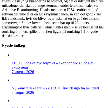
styres via usynlig knapper på headsettet, og det er udstyret med fire
mikrofoner der skal opfange stemmen under telefonsamtaler via
Adaptive Beamforming. Headsettet har en IP54-certificering, så
selvom det ikke tåler en tur i svømmehallen, så kan det godt klare
lidt vandstænk, hvis du bliver overrasket af en byge i det danske
sommervejr. Shokz lover at headsettet har op til 28 timers
afspilningstid hvis batteriet i etuiet tælles med – selve headsettet har
omkring 6 timers spilletid. Prisen ligger på omkring 1.100 gode
danske kroner.
Nyeste indlæg
TEST: Googles nye højttaler – skøn for alle i Googles
økosystem
7. august 2026
Ny kamerataske fra PGYTECH låner design fra militæret
6. august 2026