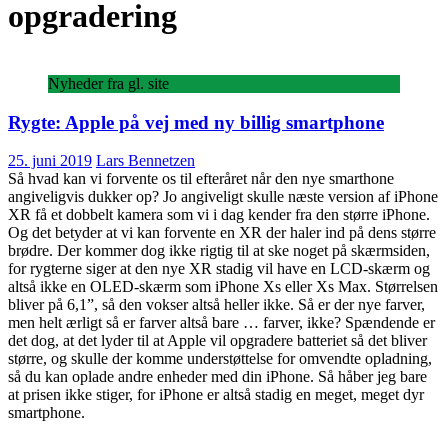
opgradering
Nyheder fra gl. site
Rygte: Apple på vej med ny billig smartphone
25. juni 2019
Lars Bennetzen
Så hvad kan vi forvente os til efteråret når den nye smarthone
angiveligvis dukker op? Jo angiveligt skulle næste version af iPhone
XR få et dobbelt kamera som vi i dag kender fra den større iPhone.
Og det betyder at vi kan forvente en XR der haler ind på dens større
brødre. Der kommer dog ikke rigtig til at ske noget på skærmsiden,
for rygterne siger at den nye XR stadig vil have en LCD-skærm og
altså ikke en OLED-skærm som iPhone Xs eller Xs Max. Størrelsen
bliver på 6,1”, så den vokser altså heller ikke. Så er der nye farver,
men helt ærligt så er farver altså bare … farver, ikke? Spændende er
det dog, at det lyder til at Apple vil opgradere batteriet så det bliver
større, og skulle der komme understøttelse for omvendte opladning,
så du kan oplade andre enheder med din iPhone. Så håber jeg bare
at prisen ikke stiger, for iPhone er altså stadig en meget, meget dyr
smartphone.