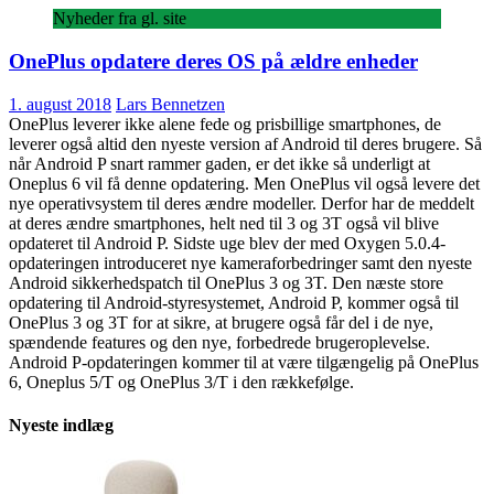
Nyheder fra gl. site
OnePlus opdatere deres OS på ældre enheder
1. august 2018
Lars Bennetzen
OnePlus leverer ikke alene fede og prisbillige smartphones, de
leverer også altid den nyeste version af Android til deres brugere. Så
når Android P snart rammer gaden, er det ikke så underligt at
Oneplus 6 vil få denne opdatering. Men OnePlus vil også levere det
nye operativsystem til deres ændre modeller. Derfor har de meddelt
at deres ændre smartphones, helt ned til 3 og 3T også vil blive
opdateret til Android P. Sidste uge blev der med Oxygen 5.0.4-
opdateringen introduceret nye kameraforbedringer samt den nyeste
Android sikkerhedspatch til OnePlus 3 og 3T. Den næste store
opdatering til Android-styresystemet, Android P, kommer også til
OnePlus 3 og 3T for at sikre, at brugere også får del i de nye,
spændende features og den nye, forbedrede brugeroplevelse.
Android P-opdateringen kommer til at være tilgængelig på OnePlus
6, Oneplus 5/T og OnePlus 3/T i den rækkefølge.
Nyeste indlæg