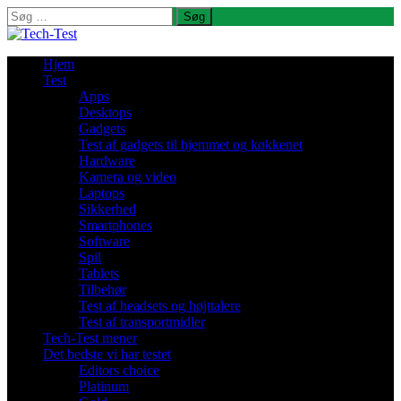
Søg
efter:
Hjem
Test
Apps
Desktops
Gadgets
Test af gadgets til hjemmet og køkkenet
Hardware
Kamera og video
Laptops
Sikkerhed
Smartphones
Software
Spil
Tablets
Tilbehør
Test af headsets og højttalere
Test af transportmidler
Tech-Test mener
Det bedste vi har testet
Editors choice
Platinum