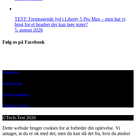
TEST: Fremragende lyd i Liberty 5 Pro Max – men har vi
brug for et headset der kan tage noter?
5. august 2026
Følg os på Facebook
Kontakt os
Om Tech-Test
Vores bedømmelse
Nyhedsbrevsarkiv
©Tech-Test 2026
Dette website bruger cookies for at forbedre din oplevelse. Vi
antager, at du er ok med det, men du kan slå det fra, hvis du ønsker