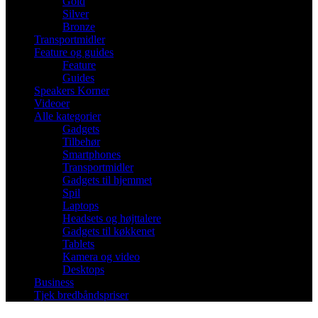
Gold
Silver
Bronze
Transportmidler
Feature og guides
Feature
Guides
Speakers Korner
Videoer
Alle kategorier
Gadgets
Tilbehør
Smartphones
Transportmidler
Gadgets til hjemmet
Spil
Laptops
Headsets og højttalere
Gadgets til køkkenet
Tablets
Kamera og video
Desktops
Business
Tjek bredbåndspriser