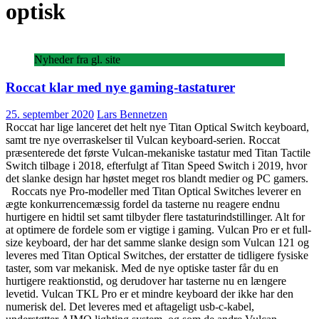
optisk
Nyheder fra gl. site
Roccat klar med nye gaming-tastaturer
25. september 2020
Lars Bennetzen
Roccat har lige lanceret det helt nye Titan Optical Switch keyboard,
samt tre nye overraskelser til Vulcan keyboard-serien. Roccat
præsenterede det første Vulcan-mekaniske tastatur med Titan Tactile
Switch tilbage i 2018, efterfulgt af Titan Speed ​​Switch i 2019, hvor
det slanke design har høstet meget ros blandt medier og PC gamers.
Roccats nye Pro-modeller med Titan Optical Switches leverer en
ægte konkurrencemæssig fordel da tasterne nu reagere endnu
hurtigere en hidtil set samt tilbyder flere tastaturindstillinger. Alt for
at optimere de fordele som er vigtige i gaming. Vulcan Pro er et full-
size keyboard, der har det samme slanke design som Vulcan 121 og
leveres med Titan Optical Switches, der erstatter de tidligere fysiske
taster, som var mekanisk. Med de nye optiske taster får du en
hurtigere reaktionstid, og derudover har tasterne nu en længere
levetid. Vulcan TKL Pro er et mindre keyboard der ikke har den
numerisk del. Det leveres med et aftageligt usb-c-kabel,