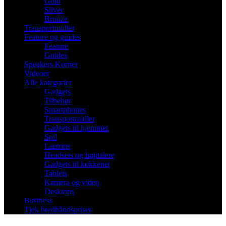
Gold
Silver
Bronze
Transportmidler
Feature og guides
Feature
Guides
Speakers Korner
Videoer
Alle kategorier
Gadgets
Tilbehør
Smartphones
Transportmidler
Gadgets til hjemmet
Spil
Laptops
Headsets og højttalere
Gadgets til køkkenet
Tablets
Kamera og video
Desktops
Business
Tjek bredbåndspriser