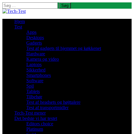
Søg
efter:
Hjem
Test
Apps
Desktops
Gadgets
Test af gadgets til hjemmet og køkkenet
Hardware
Kamera og video
Laptops
Sikkerhed
Smartphones
Software
Spil
Tablets
Tilbehør
Test af headsets og højttalere
Test af transportmidler
Tech-Test mener
Det bedste vi har testet
Editors choice
Platinum