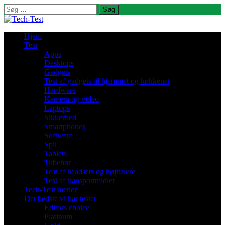
Søg
efter:
Hjem
Test
Apps
Desktops
Gadgets
Test af gadgets til hjemmet og køkkenet
Hardware
Kamera og video
Laptops
Sikkerhed
Smartphones
Software
Spil
Tablets
Tilbehør
Test af headsets og højttalere
Test af transportmidler
Tech-Test mener
Det bedste vi har testet
Editors choice
Platinum