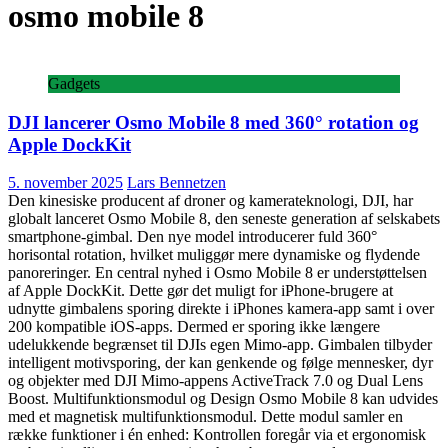
osmo mobile 8
Gadgets
DJI lancerer Osmo Mobile 8 med 360° rotation og
Apple DockKit
5. november 2025
Lars Bennetzen
Den kinesiske producent af droner og kamerateknologi, DJI, har
globalt lanceret Osmo Mobile 8, den seneste generation af selskabets
smartphone-gimbal. Den nye model introducerer fuld 360°
horisontal rotation, hvilket muliggør mere dynamiske og flydende
panoreringer. En central nyhed i Osmo Mobile 8 er understøttelsen
af Apple DockKit. Dette gør det muligt for iPhone-brugere at
udnytte gimbalens sporing direkte i iPhones kamera-app samt i over
200 kompatible iOS-apps. Dermed er sporing ikke længere
udelukkende begrænset til DJIs egen Mimo-app. Gimbalen tilbyder
intelligent motivsporing, der kan genkende og følge mennesker, dyr
og objekter med DJI Mimo-appens ActiveTrack 7.0 og Dual Lens
Boost. Multifunktionsmodul og Design Osmo Mobile 8 kan udvides
med et magnetisk multifunktionsmodul. Dette modul samler en
række funktioner i én enhed: Kontrollen foregår via et ergonomisk