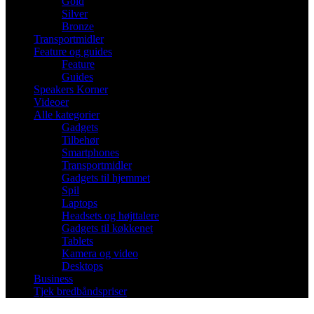
Gold
Silver
Bronze
Transportmidler
Feature og guides
Feature
Guides
Speakers Korner
Videoer
Alle kategorier
Gadgets
Tilbehør
Smartphones
Transportmidler
Gadgets til hjemmet
Spil
Laptops
Headsets og højttalere
Gadgets til køkkenet
Tablets
Kamera og video
Desktops
Business
Tjek bredbåndspriser