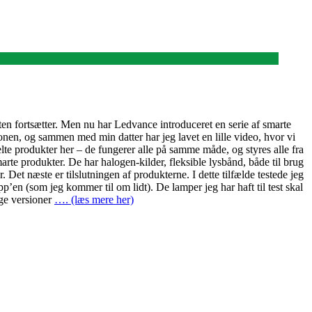
ten fortsætter. Men nu har Ledvance introduceret en serie af smarte
ionen, og sammen med min datter har jeg lavet en lille video, hvor vi
te produkter her – de fungerer alle på samme måde, og styres alle fra
rte produkter. De har halogen-kilder, fleksible lysbånd, både til brug
 Det næste er tilslutningen af produkterne. I dette tilfælde testede jeg
pp’en (som jeg kommer til om lidt). De lamper jeg har haft til test skal
lige versioner
…. (læs mere her)