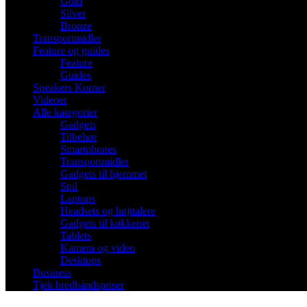
Gold
Silver
Bronze
Transportmidler
Feature og guides
Feature
Guides
Speakers Korner
Videoer
Alle kategorier
Gadgets
Tilbehør
Smartphones
Transportmidler
Gadgets til hjemmet
Spil
Laptops
Headsets og højttalere
Gadgets til køkkenet
Tablets
Kamera og video
Desktops
Business
Tjek bredbåndspriser