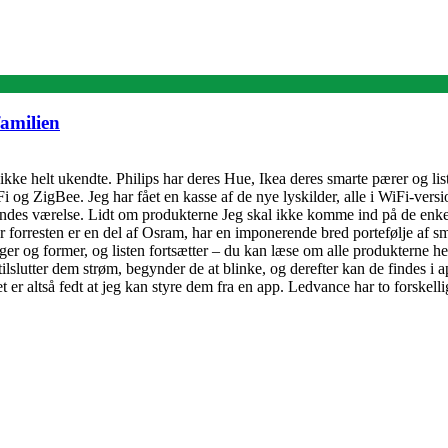
familien
ikke helt ukendte. Philips har deres Hue, Ikea deres smarte pærer og lis
Fi og ZigBee. Jeg har fået en kasse af de nye lyskilder, alle i WiFi-vers
endes værelse. Lidt om produkterne Jeg skal ikke komme ind på de enkel
forresten er en del af Osram, har en imponerende bred portefølje af sma
ger og former, og listen fortsætter – du kan læse om alle produkterne her.
ilslutter dem strøm, begynder de at blinke, og derefter kan de findes i a
 det er altså fedt at jeg kan styre dem fra en app. Ledvance har to forskel