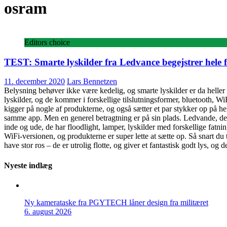
osram
Editors choice
TEST: Smarte lyskilder fra Ledvance begejstrer hele 
11. december 2020
Lars Bennetzen
Belysning behøver ikke være kedelig, og smarte lyskilder er da heller 
lyskilder, og de kommer i forskellige tilslutningsformer, bluetooth, Wi
kigger på nogle af produkterne, og også sætter et par stykker op på h
samme app. Men en generel betragtning er på sin plads. Ledvande, der 
inde og ude, de har floodlight, lamper, lyskilder med forskellige fatnin
WiFi-versionen, og produkterne er super lette at sætte op. Så snart du t
have stor ros – de er utrolig flotte, og giver et fantastisk godt lys, og
Nyeste indlæg
Ny kamerataske fra PGYTECH låner design fra militæret
6. august 2026