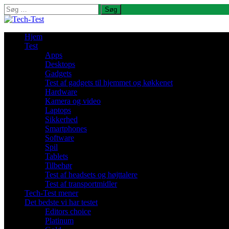
Søg
efter:
Hjem
Test
Apps
Desktops
Gadgets
Test af gadgets til hjemmet og køkkenet
Hardware
Kamera og video
Laptops
Sikkerhed
Smartphones
Software
Spil
Tablets
Tilbehør
Test af headsets og højttalere
Test af transportmidler
Tech-Test mener
Det bedste vi har testet
Editors choice
Platinum