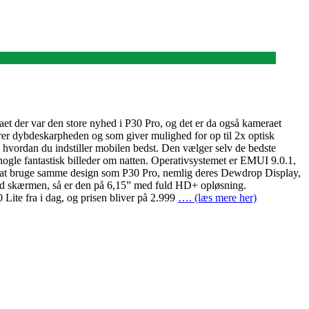
et der var den store nyhed i P30 Pro, og det er da også kameraet
er dybdeskarpheden og som giver mulighed for op til 2x optisk
 hvordan du indstiller mobilen bedst. Den vælger selv de bedste
nogle fantastisk billeder om natten. Operativsystemet er EMUI 9.0.1,
lgt at bruge samme design som P30 Pro, nemlig deres Dewdrop Display,
er ved skærmen, så er den på 6,15” med fuld HD+ opløsning.
 Lite fra i dag, og prisen bliver på 2.999
…. (læs mere her)