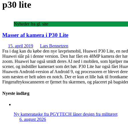
p30 lite
Nyheder fra gl. site
Masser af kamera i P30 Lite
15. april 2019
Lars Bennetzen
Fra i dag kan du købe den nye lavprismobil, Huawei P30 Lite, en nedb
Huawei slår på i denne version. Den har fået en 48MP kamera der hæ
zoom. Huawei har også smidt deres AI ned i mobilen, som hjælper med 
scener, og indstiller kameraet som det bør. P30 Lite har også fået Hu
Huaweis Android-version af Android 9, og processoren er blevet dere
som næsten er helt uden en notch. Der er kun et lille hak til frontkam
Fingeraftryksscanneren er fjernet fra skærmen, og placeret på bagsiden
Nyeste indlæg
Ny kamerataske fra PGYTECH låner design fra militæret
6. august 2026