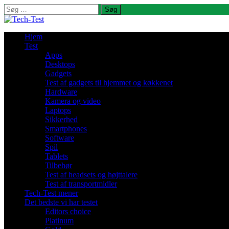
Søg
efter:
Hjem
Test
Apps
Desktops
Gadgets
Test af gadgets til hjemmet og køkkenet
Hardware
Kamera og video
Laptops
Sikkerhed
Smartphones
Software
Spil
Tablets
Tilbehør
Test af headsets og højttalere
Test af transportmidler
Tech-Test mener
Det bedste vi har testet
Editors choice
Platinum