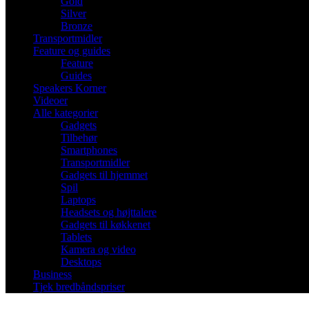
Gold
Silver
Bronze
Transportmidler
Feature og guides
Feature
Guides
Speakers Korner
Videoer
Alle kategorier
Gadgets
Tilbehør
Smartphones
Transportmidler
Gadgets til hjemmet
Spil
Laptops
Headsets og højttalere
Gadgets til køkkenet
Tablets
Kamera og video
Desktops
Business
Tjek bredbåndspriser