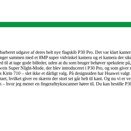
arberet udgave af deres helt nye flagskib P30 Pro. Det var klart kamera
nger sammen med et 8MP super vidvinkel kamera og et kamera der sikr
til at tage gode billeder, uden at du som bruger behøver spekulere på,
aweis Super NIght-Mode, der blev introduceret i P30 Pro, og som giver 
s Kirin 710 – slet ikke et dårligt valg. På designsiden har Huawei va
eraet, hvilket giver en skærm der stort set går helt til kant. Og nu vi 
 – hvor jeg mener en fingeraftryksscanner hører til. Du kan bestille P30