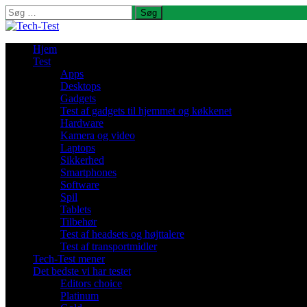
Søg
efter:
Hjem
Test
Apps
Desktops
Gadgets
Test af gadgets til hjemmet og køkkenet
Hardware
Kamera og video
Laptops
Sikkerhed
Smartphones
Software
Spil
Tablets
Tilbehør
Test af headsets og højttalere
Test af transportmidler
Tech-Test mener
Det bedste vi har testet
Editors choice
Platinum