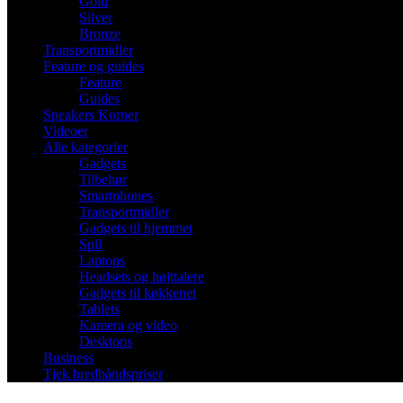
Gold
Silver
Bronze
Transportmidler
Feature og guides
Feature
Guides
Speakers Korner
Videoer
Alle kategorier
Gadgets
Tilbehør
Smartphones
Transportmidler
Gadgets til hjemmet
Spil
Laptops
Headsets og højttalere
Gadgets til køkkenet
Tablets
Kamera og video
Desktops
Business
Tjek bredbåndspriser