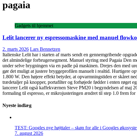
pagaia
Gadgets til hjemmet
Lelit lancerer ny espressomaskine med manuel flowko
2. marts 2026
Lars Bennetzen
Italienske Lelit har i starten af marts sendt en gennemgribende opgra
det almindelige forbrugersegment. Manuel styring med Pagaia Den mest
under selve brygningen via en padle på maskinen. Drejes den med ure
gør det muligt at justere bryggeprofilen manuelt i realtid. Hurtigere op
1.800 W. Den højere effekt betyder, at opvarmningstiden er skåret ned
trædetaljer på knopper, portafilter og forhøjede fødder i enten røget eg
lancerer Lelit også kaffekværnen Steve PM20 i begyndelsen af maj 20
formaling til espresso, er mikrojusteringen ændret til step 1.0 frem for
Nyeste indlæg
TEST: Googles nye højttaler – skøn for alle i Googles økosyst
7. august 2026