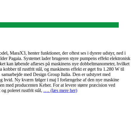
l, MaraX3, henter funktioner, der oftest ses i dyrere udstyr, ned i
lder Pagaia. Systemet lader brugeren styre pumpens effekt elektronisk
ykket kan løbende aflæses på maskinens nye dobbeltmanometer, hvilket
kobber til rustfrit stål, og maskinens effekt er øget fra 1.280 W til
et i samarbejde med Design Group Italia. Den er udstyret med
rt og hvid. Ny kværn følger i maj I forlængelse af den nye maskine
en med producenten Keber. For at levere større præcision ved
og poleret rustfrit stål,
…. (læs mere her)