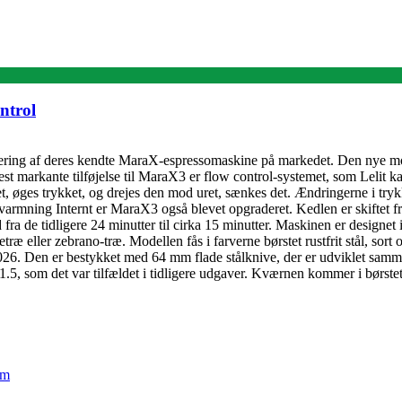
ntrol
dering af deres kendte MaraX-espressomaskine på markedet. Den nye mode
 markante tilføjelse til MaraX3 er flow control-systemet, som Lelit ka
t, øges trykket, og drejes den mod uret, sænkes det. Ændringerne i tr
varmning Internt er MaraX3 også blevet opgraderet. Kedlen er skiftet fra 
 fra de tidligere 24 minutter til cirka 15 minutter. Maskinen er design
etræ eller zebrano-træ. Modellen fås i farverne børstet rustfrit stål, so
26. Den er bestykket med 64 mm flade stålknive, der er udviklet samm
 1.5, som det var tilfældet i tidligere udgaver. Kværnen kommer i børstet 
em