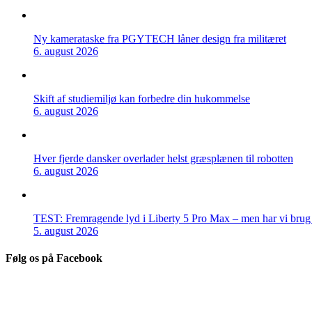
Ny kamerataske fra PGYTECH låner design fra militæret
6. august 2026
Skift af studiemiljø kan forbedre din hukommelse
6. august 2026
Hver fjerde dansker overlader helst græsplænen til robotten
6. august 2026
TEST: Fremragende lyd i Liberty 5 Pro Max – men har vi brug f
5. august 2026
Følg os på Facebook