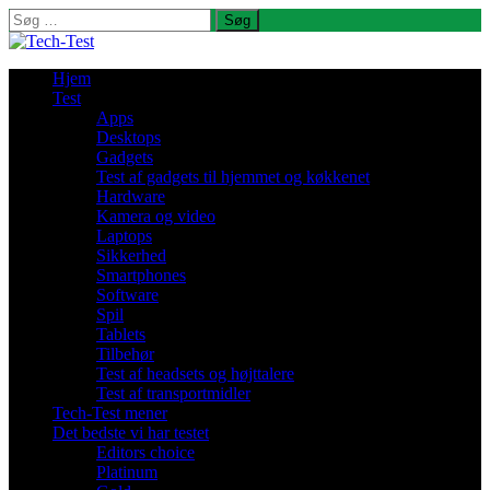
Søg
efter:
Hjem
Test
Apps
Desktops
Gadgets
Test af gadgets til hjemmet og køkkenet
Hardware
Kamera og video
Laptops
Sikkerhed
Smartphones
Software
Spil
Tablets
Tilbehør
Test af headsets og højttalere
Test af transportmidler
Tech-Test mener
Det bedste vi har testet
Editors choice
Platinum