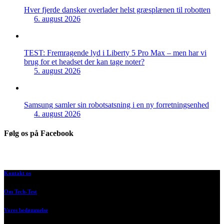
Hver fjerde dansker overlader helst græsplænen til robotten
6. august 2026
TEST: Fremragende lyd i Liberty 5 Pro Max – men har vi
brug for et headset der kan tage noter?
5. august 2026
Samsung samler sin robotsatsning i en ny forretningsenhed
4. august 2026
Følg os på Facebook
Kontakt os
Om Tech-Test
Vores bedømmelse