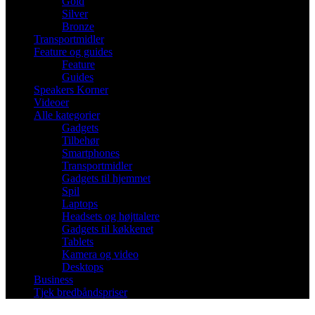
Gold
Silver
Bronze
Transportmidler
Feature og guides
Feature
Guides
Speakers Korner
Videoer
Alle kategorier
Gadgets
Tilbehør
Smartphones
Transportmidler
Gadgets til hjemmet
Spil
Laptops
Headsets og højttalere
Gadgets til køkkenet
Tablets
Kamera og video
Desktops
Business
Tjek bredbåndspriser