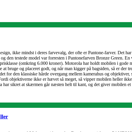
esign, ikke mindst i deres farvevalg, der ofte er Pantone-farver. Det ha
og den testede model var forresten i Pantonefarven Bronze Green. En virk
 prisklasse (omkring 6.000 kroner). Motorola har holdt mobilen i gode m
e at bruge og placeret godt, og når man kigger på bagsiden, så er der tr
edet for den klassiske hårde overgang mellem kamerahus og objektiver, s
Fordi objektiverne ikke er hævet så meget, så vipper mobilen heller ikk
har sikret at skærmen går næsten helt til kant, og det giver mobilen et
ller