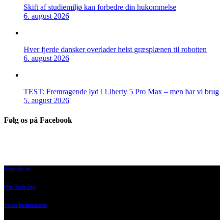
Skift af studiemiljø kan forbedre din hukommelse
6. august 2026
Hver fjerde dansker overlader helst græsplænen til robotten
6. august 2026
TEST: Fremragende lyd i Liberty 5 Pro Max – men har vi brug f
5. august 2026
Følg os på Facebook
Kontakt os
Om Tech-Test
Vores bedømmelse