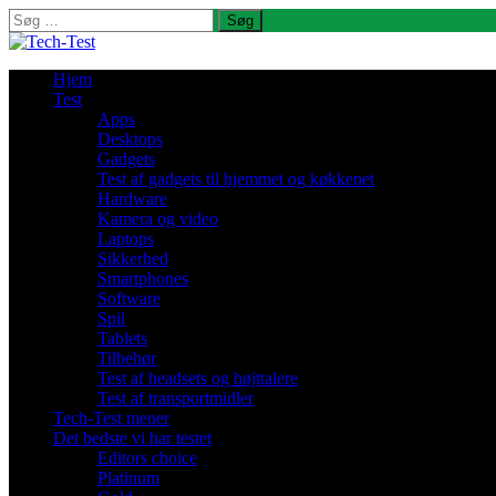
Søg
efter:
Hjem
Test
Apps
Desktops
Gadgets
Test af gadgets til hjemmet og køkkenet
Hardware
Kamera og video
Laptops
Sikkerhed
Smartphones
Software
Spil
Tablets
Tilbehør
Test af headsets og højttalere
Test af transportmidler
Tech-Test mener
Det bedste vi har testet
Editors choice
Platinum