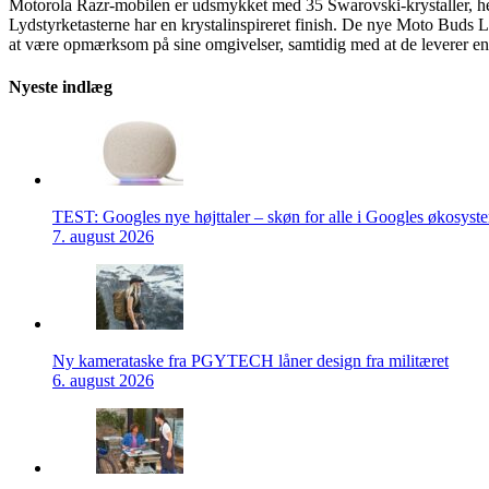
Motorola Razr-mobilen er udsmykket med 35 Swarovski-krystaller, he
Lydstyrketasterne har en krystalinspireret finish. De nye Moto Buds L
at være opmærksom på sine omgivelser, samtidig med at de leverer en go
Nyeste indlæg
TEST: Googles nye højttaler – skøn for alle i Googles økosyst
7. august 2026
Ny kamerataske fra PGYTECH låner design fra militæret
6. august 2026