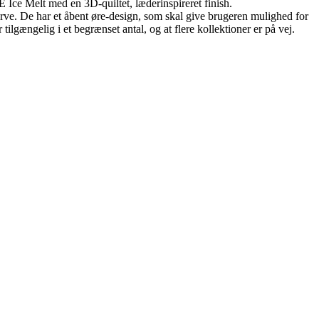
ce Melt med en 3D-quiltet, læderinspireret finish.
arve. De har et åbent øre-design, som skal give brugeren mulighed for
lgængelig i et begrænset antal, og at flere kollektioner er på vej.