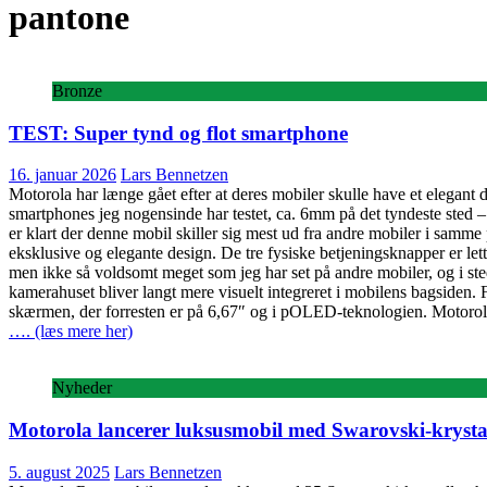
pantone
Bronze
TEST: Super tynd og flot smartphone
16. januar 2026
Lars Bennetzen
Motorola har længe gået efter at deres mobiler skulle have et elegant d
smartphones jeg nogensinde har testet, ca. 6mm på det tyndeste sted – 
er klart der denne mobil skiller sig mest ud fra andre mobiler i samme
eksklusive og elegante design. De tre fysiske betjeningsknapper er lett
men ikke så voldsomt meget som jeg har set på andre mobiler, og i st
kamerahuset bliver langt mere visuelt integreret i mobilens bagsiden. 
skærmen, der forresten er på 6,67″ og i pOLED-teknologien. Motorola 
…. (læs mere her)
Nyheder
Motorola lancerer luksusmobil med Swarovski-krysta
5. august 2025
Lars Bennetzen