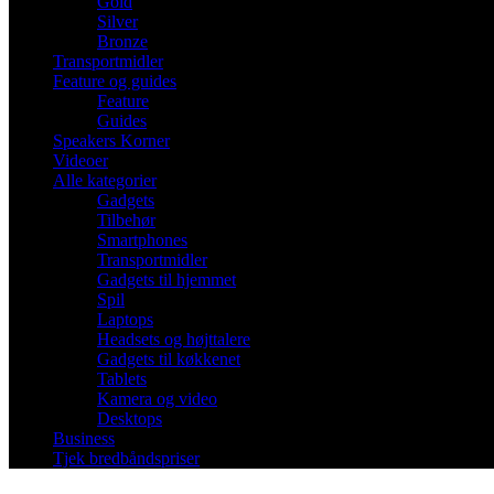
Gold
Silver
Bronze
Transportmidler
Feature og guides
Feature
Guides
Speakers Korner
Videoer
Alle kategorier
Gadgets
Tilbehør
Smartphones
Transportmidler
Gadgets til hjemmet
Spil
Laptops
Headsets og højttalere
Gadgets til køkkenet
Tablets
Kamera og video
Desktops
Business
Tjek bredbåndspriser