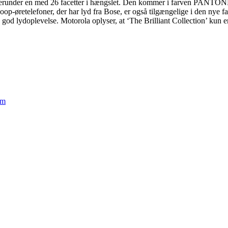
runder en med 26 facetter i hængslet. Den kommer i farven PANTONE I
oop-øretelefoner, der har lyd fra Bose, er også tilgængelige i den nye f
d lydoplevelse. Motorola oplyser, at ‘The Brilliant Collection’ kun er ti
em