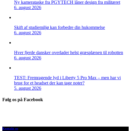
Ny kamerataske fra PGYTECH låner design fra militæret
6. august 2026
Skift af studiemiljø kan forbedre din hukommelse
6. august 2026
Hver fjerde dansker overlader helst græsplænen til robotten
6. august 2026
TEST: Fremragende lyd i Liberty 5 Pro Max – men har vi
brug for et headset der kan tage noter?
5. august 2026
Følg os på Facebook
Kontakt os