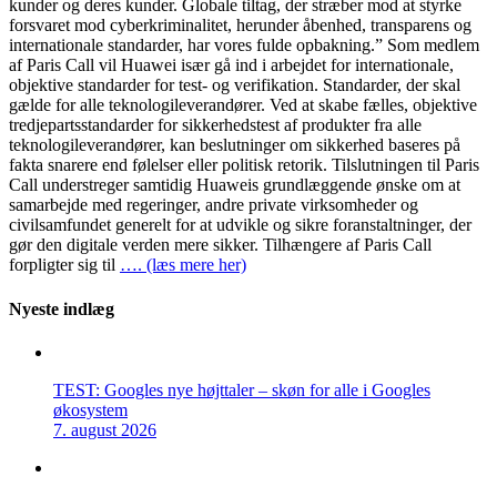
kunder og deres kunder. Globale tiltag, der stræber mod at styrke
forsvaret mod cyberkriminalitet, herunder åbenhed, transparens og
internationale standarder, har vores fulde opbakning.” Som medlem
af Paris Call vil Huawei især gå ind i arbejdet for internationale,
objektive standarder for test- og verifikation. Standarder, der skal
gælde for alle teknologileverandører. Ved at skabe fælles, objektive
tredjepartsstandarder for sikkerhedstest af produkter fra alle
teknologileverandører, kan beslutninger om sikkerhed baseres på
fakta snarere end følelser eller politisk retorik. Tilslutningen til Paris
Call understreger samtidig Huaweis grundlæggende ønske om at
samarbejde med regeringer, andre private virksomheder og
civilsamfundet generelt for at udvikle og sikre foranstaltninger, der
gør den digitale verden mere sikker. Tilhængere af Paris Call
forpligter sig til
…. (læs mere her)
Nyeste indlæg
TEST: Googles nye højttaler – skøn for alle i Googles
økosystem
7. august 2026