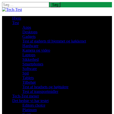
Søg
efter:
Hjem
Test
Apps
Desktops
Gadgets
Test af gadgets til hjemmet og køkkenet
Hardware
Kamera og video
Laptops
Sikkerhed
Smartphones
Software
Spil
Tablets
Tilbehør
Test af headsets og højttalere
Test af transportmidler
Tech-Test mener
Det bedste vi har testet
Editors choice
Platinum