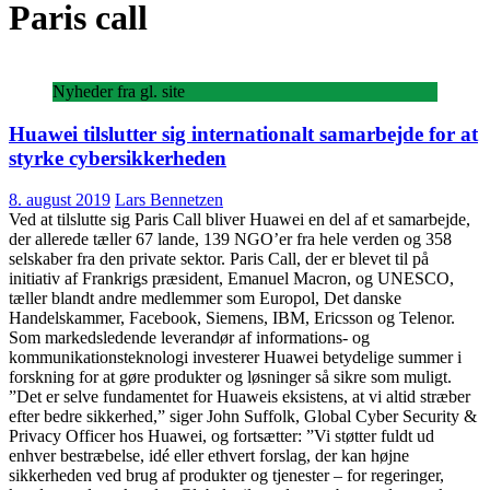
Paris call
Nyheder fra gl. site
Huawei tilslutter sig internationalt samarbejde for at
styrke cybersikkerheden
8. august 2019
Lars Bennetzen
Ved at tilslutte sig Paris Call bliver Huawei en del af et samarbejde,
der allerede tæller 67 lande, 139 NGO’er fra hele verden og 358
selskaber fra den private sektor. Paris Call, der er blevet til på
initiativ af Frankrigs præsident, Emanuel Macron, og UNESCO,
tæller blandt andre medlemmer som Europol, Det danske
Handelskammer, Facebook, Siemens, IBM, Ericsson og Telenor.
Som markedsledende leverandør af informations- og
kommunikationsteknologi investerer Huawei betydelige summer i
forskning for at gøre produkter og løsninger så sikre som muligt.
”Det er selve fundamentet for Huaweis eksistens, at vi altid stræber
efter bedre sikkerhed,” siger John Suffolk, Global Cyber Security &
Privacy Officer hos Huawei, og fortsætter: ”Vi støtter fuldt ud
enhver bestræbelse, idé eller ethvert forslag, der kan højne
sikkerheden ved brug af produkter og tjenester – for regeringer,