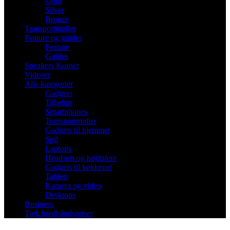
Gold
Silver
Bronze
Transportmidler
Feature og guides
Feature
Guides
Speakers Korner
Videoer
Alle kategorier
Gadgets
Tilbehør
Smartphones
Transportmidler
Gadgets til hjemmet
Spil
Laptops
Headsets og højttalere
Gadgets til køkkenet
Tablets
Kamera og video
Desktops
Business
Tjek bredbåndspriser