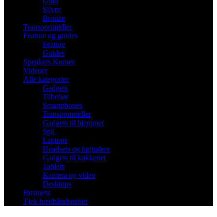
Gold
Silver
Bronze
Transportmidler
Feature og guides
Feature
Guides
Speakers Korner
Videoer
Alle kategorier
Gadgets
Tilbehør
Smartphones
Transportmidler
Gadgets til hjemmet
Spil
Laptops
Headsets og højttalere
Gadgets til køkkenet
Tablets
Kamera og video
Desktops
Business
Tjek bredbåndspriser