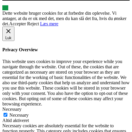
Dette website bruger cookies for at forbedre din oplevelse. Vi
antager, at du er ok med det, men du kan slå det fra, hvis du ønsker
det.
Accepter
Reject
Læs mere
Luk
Privacy Overview
This website uses cookies to improve your experience while you
navigate through the website. Out of these, the cookies that are
categorized as necessary are stored on your browser as they are
essential for the working of basic functionalities of the website. We
also use third-party cookies that help us analyze and understand how
you use this website. These cookies will be stored in your browser
only with your consent. You also have the option to opt-out of these
cookies. But opting out of some of these cookies may affect your
browsing experience.
Necessary
Necessary
Altid aktiveret
Necessary cookies are absolutely essential for the website to
function properly. This category only includes cookies that ensures