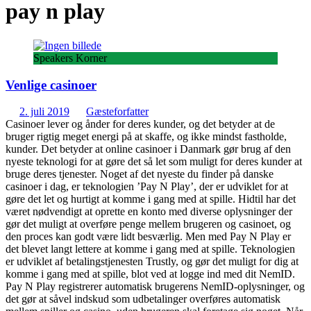
pay n play
Speakers Korner
Venlige casinoer
2. juli 2019
Gæsteforfatter
Casinoer lever og ånder for deres kunder, og det betyder at de
bruger rigtig meget energi på at skaffe, og ikke mindst fastholde,
kunder. Det betyder at online casinoer i Danmark gør brug af den
nyeste teknologi for at gøre det så let som muligt for deres kunder at
bruge deres tjenester. Noget af det nyeste du finder på danske
casinoer i dag, er teknologien ’Pay N Play’, der er udviklet for at
gøre det let og hurtigt at komme i gang med at spille. Hidtil har det
været nødvendigt at oprette en konto med diverse oplysninger der
gør det muligt at overføre penge mellem brugeren og casinoet, og
den proces kan godt være lidt besværlig. Men med Pay N Play er
det blevet langt lettere at komme i gang med at spille. Teknologien
er udviklet af betalingstjenesten Trustly, og gør det muligt for dig at
komme i gang med at spille, blot ved at logge ind med dit NemID.
Pay N Play registrerer automatisk brugerens NemID-oplysninger, og
det gør at såvel indskud som udbetalinger overføres automatisk