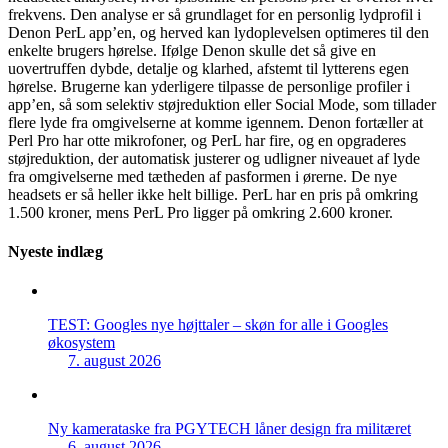
frekvens. Den analyse er så grundlaget for en personlig lydprofil i
Denon PerL app’en, og herved kan lydoplevelsen optimeres til den
enkelte brugers hørelse. Ifølge Denon skulle det så give en
uovertruffen dybde, detalje og klarhed, afstemt til lytterens egen
hørelse. Brugerne kan yderligere tilpasse de personlige profiler i
app’en, så som selektiv støjreduktion eller Social Mode, som tillader
flere lyde fra omgivelserne at komme igennem. Denon fortæller at
Perl Pro har otte mikrofoner, og PerL har fire, og en opgraderes
støjreduktion, der automatisk justerer og udligner niveauet af lyde
fra omgivelserne med tætheden af pasformen i ørerne. De nye
headsets er så heller ikke helt billige. PerL har en pris på omkring
1.500 kroner, mens PerL Pro ligger på omkring 2.600 kroner.
Nyeste indlæg
TEST: Googles nye højttaler – skøn for alle i Googles
økosystem
7. august 2026
Ny kamerataske fra PGYTECH låner design fra militæret
6. august 2026