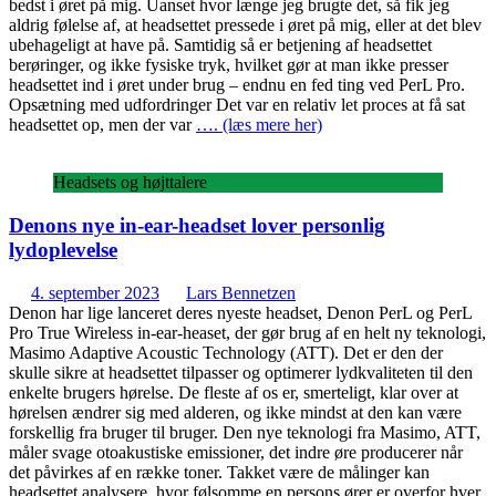
bedst i øret på mig. Uanset hvor længe jeg brugte det, så fik jeg
aldrig følelse af, at headsettet pressede i øret på mig, eller at det blev
ubehageligt at have på. Samtidig så er betjening af headsettet
berøringer, og ikke fysiske tryk, hvilket gør at man ikke presser
headsettet ind i øret under brug – endnu en fed ting ved PerL Pro.
Opsætning med udfordringer Det var en relativ let proces at få sat
headsettet op, men der var
…. (læs mere her)
Headsets og højttalere
Denons nye in-ear-headset lover personlig
lydoplevelse
4. september 2023
Lars Bennetzen
Denon har lige lanceret deres nyeste headset, Denon PerL og PerL
Pro True Wireless in-ear-heaset, der gør brug af en helt ny teknologi,
Masimo Adaptive Acoustic Technology (ATT). Det er den der
skulle sikre at headsettet tilpasser og optimerer lydkvaliteten til den
enkelte brugers hørelse. De fleste af os er, smerteligt, klar over at
hørelsen ændrer sig med alderen, og ikke mindst at den kan være
forskellig fra bruger til bruger. Den nye teknologi fra Masimo, ATT,
måler svage otoakustiske emissioner, det indre øre producerer når
det påvirkes af en række toner. Takket være de målinger kan
headsettet analysere, hvor følsomme en persons ører er overfor hver