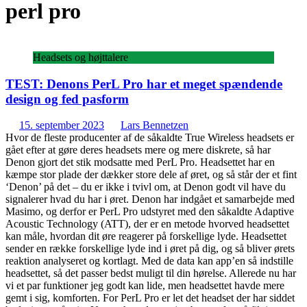
perl pro
Headsets og højttalere
TEST: Denons PerL Pro har et meget spændende
design og fed pasform
15. september 2023
Lars Bennetzen
Hvor de fleste producenter af de såkaldte True Wireless headsets er
gået efter at gøre deres headsets mere og mere diskrete, så har
Denon gjort det stik modsatte med PerL Pro. Headsettet har en
kæmpe stor plade der dækker store dele af øret, og så står der et fint
‘Denon’ på det – du er ikke i tvivl om, at Denon godt vil have du
signalerer hvad du har i øret. Denon har indgået et samarbejde med
Masimo, og derfor er PerL Pro udstyret med den såkaldte Adaptive
Acoustic Technology (ATT), der er en metode hvorved headsettet
kan måle, hvordan dit øre reagerer på forskellige lyde. Headsettet
sender en række forskellige lyde ind i øret på dig, og så bliver ørets
reaktion analyseret og kortlagt. Med de data kan app’en så indstille
headsettet, så det passer bedst muligt til din hørelse. Allerede nu har
vi et par funktioner jeg godt kan lide, men headsettet havde mere
gemt i sig, komforten. For PerL Pro er let det headset der har siddet