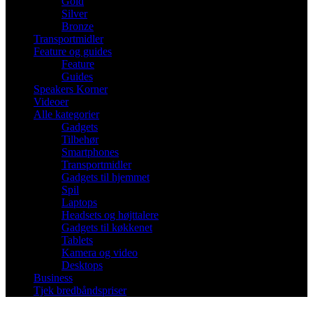
Gold
Silver
Bronze
Transportmidler
Feature og guides
Feature
Guides
Speakers Korner
Videoer
Alle kategorier
Gadgets
Tilbehør
Smartphones
Transportmidler
Gadgets til hjemmet
Spil
Laptops
Headsets og højttalere
Gadgets til køkkenet
Tablets
Kamera og video
Desktops
Business
Tjek bredbåndspriser