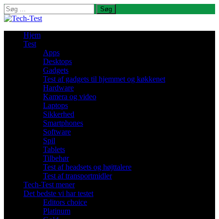
Søg
efter:
Hjem
Test
Apps
Desktops
Gadgets
Test af gadgets til hjemmet og køkkenet
Hardware
Kamera og video
Laptops
Sikkerhed
Smartphones
Software
Spil
Tablets
Tilbehør
Test af headsets og højttalere
Test af transportmidler
Tech-Test mener
Det bedste vi har testet
Editors choice
Platinum