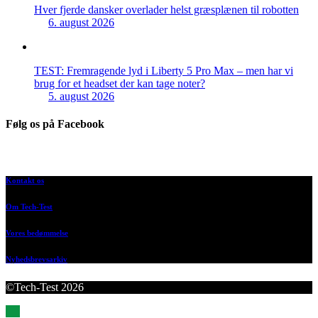
Hver fjerde dansker overlader helst græsplænen til robotten
6. august 2026
TEST: Fremragende lyd i Liberty 5 Pro Max – men har vi
brug for et headset der kan tage noter?
5. august 2026
Følg os på Facebook
Kontakt os
Om Tech-Test
Vores bedømmelse
Nyhedsbrevsarkiv
©Tech-Test 2026