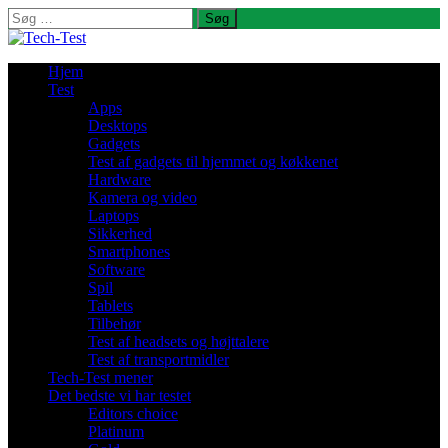
Søg
efter:
Hjem
Test
Apps
Desktops
Gadgets
Test af gadgets til hjemmet og køkkenet
Hardware
Kamera og video
Laptops
Sikkerhed
Smartphones
Software
Spil
Tablets
Tilbehør
Test af headsets og højttalere
Test af transportmidler
Tech-Test mener
Det bedste vi har testet
Editors choice
Platinum