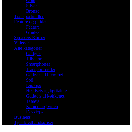
Gold
Silver
Bronze
Transportmidler
Feature og guides
Feature
Guides
Speakers Korner
Videoer
Alle kategorier
Gadgets
Tilbehør
Smartphones
Transportmidler
Gadgets til hjemmet
Spil
Laptops
Headsets og højttalere
Gadgets til køkkenet
Tablets
Kamera og video
Desktops
Business
Tjek bredbåndspriser