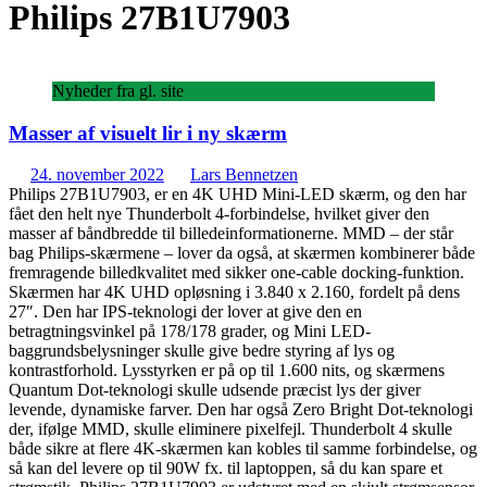
Philips 27B1U7903
Nyheder fra gl. site
Masser af visuelt lir i ny skærm
24. november 2022
Lars Bennetzen
Philips 27B1U7903, er en 4K UHD Mini-LED skærm, og den har
fået den helt nye Thunderbolt 4-forbindelse, hvilket giver den
masser af båndbredde til billedeinformationerne. MMD – der står
bag Philips-skærmene – lover da også, at skærmen kombinerer både
fremragende billedkvalitet med sikker one-cable docking-funktion.
Skærmen har 4K UHD opløsning i 3.840 x 2.160, fordelt på dens
27″. Den har IPS-teknologi der lover at give den en
betragtningsvinkel på 178/178 grader, og Mini LED-
baggrundsbelysninger skulle give bedre styring af lys og
kontrastforhold. Lysstyrken er på op til 1.600 nits, og skærmens
Quantum Dot-teknologi skulle udsende præcist lys der giver
levende, dynamiske farver. Den har også Zero Bright Dot-teknologi
der, ifølge MMD, skulle eliminere pixelfejl. Thunderbolt 4 skulle
både sikre at flere 4K-skærmen kan kobles til samme forbindelse, og
så kan del levere op til 90W fx. til laptoppen, så du kan spare et