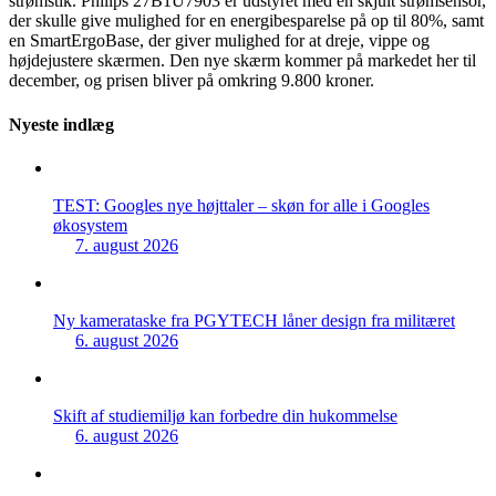
strømstik. Philips 27B1U7903 er udstyret med en skjult strømsensor,
der skulle give mulighed for en energibesparelse på op til 80%, samt
en SmartErgoBase, der giver mulighed for at dreje, vippe og
højdejustere skærmen. Den nye skærm kommer på markedet her til
december, og prisen bliver på omkring 9.800 kroner.
Nyeste indlæg
TEST: Googles nye højttaler – skøn for alle i Googles
økosystem
7. august 2026
Ny kamerataske fra PGYTECH låner design fra militæret
6. august 2026
Skift af studiemiljø kan forbedre din hukommelse
6. august 2026