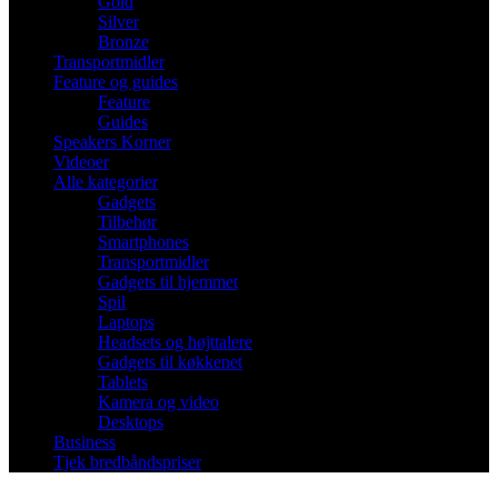
Gold
Silver
Bronze
Transportmidler
Feature og guides
Feature
Guides
Speakers Korner
Videoer
Alle kategorier
Gadgets
Tilbehør
Smartphones
Transportmidler
Gadgets til hjemmet
Spil
Laptops
Headsets og højttalere
Gadgets til køkkenet
Tablets
Kamera og video
Desktops
Business
Tjek bredbåndspriser