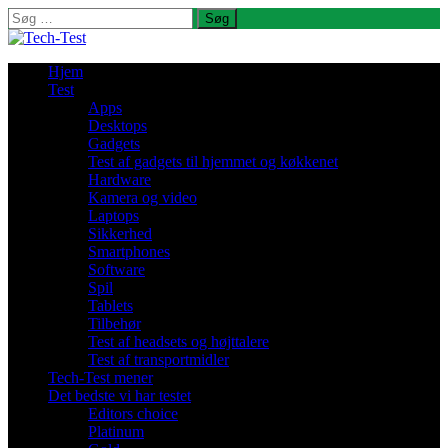
Søg
efter:
Hjem
Test
Apps
Desktops
Gadgets
Test af gadgets til hjemmet og køkkenet
Hardware
Kamera og video
Laptops
Sikkerhed
Smartphones
Software
Spil
Tablets
Tilbehør
Test af headsets og højttalere
Test af transportmidler
Tech-Test mener
Det bedste vi har testet
Editors choice
Platinum