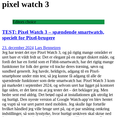
pixel watch 3
Editors choice
TEST: Pixel Watch 3 – spændende smartwatch,
specielt for Pixel-brugere
23. december 2024
Lars Bennetzen
Jeg har testet det nye Pixel Watch 3, og på rigtig mange områder er
uret bare et vildt fedt ur. Det er elegant på en meget diskret måde, og
fordi det har en fortid som et Fitbit-smartwatch, har det rigtig mange
funktioner for folk der gerne vil tracke deres træning, søvn og
sundhed generelt. Jeg havde, heldigvis, adgang til en Pixel-
smartphone under min test, så jeg kunne få adgang til alle de
spændende funktioner som dette smartwatch har. Pixel Watch 3 kom
på markedet i september 2024, og selvom uret har ligget på kontoret
lige siden, er det først nu at jeg tester det – det beklager jeg. Men
bedre sent end aldrig. Det betød også at installationen gik utrolig let
og hurtigt. Den nyeste version af Google Watch-app’en blev hentet
og vupti så var uret parret med mobilen. Jeg skulle lige fortælle
hvilket håndled jeg ville bruge uret på, og et par småting omkring
indstillinger, så som lysstyrke, hvor hurtigt urskiven skal skrue ned