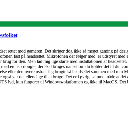
sfolket
set rettet mod gameren. Det skriger dog ikke så meget gaming på design
rofonen fast på headsettet. Mikrofonen der følger med, er udstyret med 
r brug for den. Men lad mig lige starte med installationen af headsettet, 
ed en usb-dongle, der skal bruges uanset om du kobler det til din comp
se eller den nyere usb-c. Jeg brugte så headsettet sammen med min Ma
e også var det ellers lige til at bruge. Det er i øvrigt samme måde at de
er DTS lyd, kun fungerer til Windows-platformen og ikke til MacOS. Det 