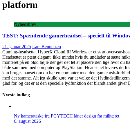
platform
Nyhedsbrev
TEST: Spændende gamerheadset – specielt til Window
21. januar 2025
Lars Bennetzen
Gaming-headsettet HyperX Cloud III Wireless er et stort over-ear-head
Headsettet er pænt elegant, ikke mindst hvis du undlader at sætte mik
monteret på en blød bøjle der gør det let at placere den lige hvor du ha
både sammen med computer og PlayStation. Headsettet leveres derfor m
kan bruges uanset om du har en computer med den gamle usb-forbindel
med det samme. Alt jeg skulle gøre var at vælge det i lydindstillingern
glad for, og det er at den specielle lydfunktion der blandt andet giv
Nyeste indlæg
Ny kamerataske fra PGYTECH låner design fra militæret
6. august 2026