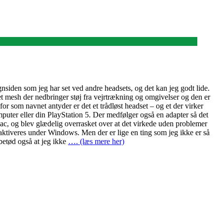
siden som jeg har set ved andre headsets, og det kan jeg godt lide.
et mesh der nedbringer støj fra vejrtrækning og omgivelser og den er
for som navnet antyder er det et trådløst headset – og et der virker
uter eller din PlayStation 5. Der medfølger også en adapter så det
c, og blev glædelig overrasket over at det virkede uden problemer
t aktiveres under Windows. Men der er lige en ting som jeg ikke er så
betød også at jeg ikke
…. (læs mere her)