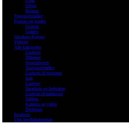
Gold
Silver
Bronze
Transportmidler
Feature og guides
Feature
Guides
Speakers Korner
Videoer
Alle kategorier
Gadgets
Tilbehør
Smartphones
Transportmidler
Gadgets til hjemmet
Spil
Laptops
Headsets og højttalere
Gadgets til køkkenet
Tablets
Kamera og video
Desktops
Business
Tjek bredbåndspriser