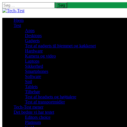
Søg
efter:
Hjem
Test
Apps
Desktops
Gadgets
Test af gadgets til hjemmet og køkkenet
Hardware
Kamera og video
Laptops
Sikkerhed
Smartphones
Software
Spil
Tablets
Tilbehør
Test af headsets og højttalere
Test af transportmidler
Tech-Test mener
Det bedste vi har testet
Editors choice
Platinum