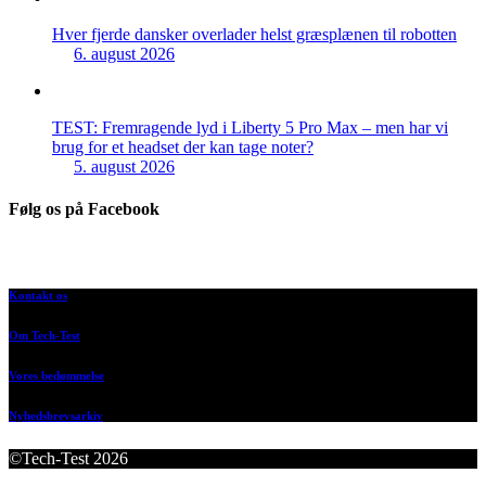
Hver fjerde dansker overlader helst græsplænen til robotten
6. august 2026
TEST: Fremragende lyd i Liberty 5 Pro Max – men har vi
brug for et headset der kan tage noter?
5. august 2026
Følg os på Facebook
Kontakt os
Om Tech-Test
Vores bedømmelse
Nyhedsbrevsarkiv
©Tech-Test 2026