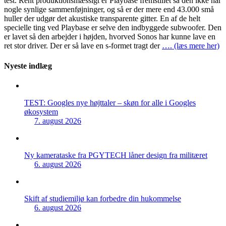
test. Rent produktionsmæssigt er Playbase fremstillet så den ikke har
nogle synlige sammenføjninger, og så er der mere end 43.000 små
huller der udgør det akustiske transparente gitter. En af de helt
specielle ting ved Playbase er selve den indbyggede subwoofer. Den
er lavet så den arbejder i højden, hvorved Sonos har kunne lave en
ret stor driver. Der er så lave en s-formet tragt der
…. (læs mere her)
Nyeste indlæg
TEST: Googles nye højttaler – skøn for alle i Googles
økosystem
7. august 2026
Ny kamerataske fra PGYTECH låner design fra militæret
6. august 2026
Skift af studiemiljø kan forbedre din hukommelse
6. august 2026