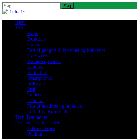
Søg
efter:
Hjem
Test
Apps
Desktops
Gadgets
Test af gadgets til hjemmet og køkkenet
Hardware
Kamera og video
Laptops
Sikkerhed
Smartphones
Software
Spil
Tablets
Tilbehør
Test af headsets og højttalere
Test af transportmidler
Tech-Test mener
Det bedste vi har testet
Editors choice
Platinum