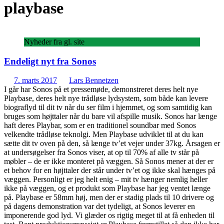
playbase
Nyheder fra gl. site
Endeligt nyt fra Sonos
7. marts 2017
Lars Bennetzen
I går har Sonos på et pressemøde, demonstreret deres helt nye
Playbase, deres helt nye trådløse lydsystem, som både kan levere
biograflyd til dit tv når du ser film i hjemmet, og som samtidig kan
bruges som højttaler når du bare vil afspille musik. Sonos har længe
haft deres Playbar, som er en traditionel soundbar med Sonos
velkendte trådløse teknolgi. Men Playbase udviklet til at du kan
sætte dit tv oven på den, så længe tv’et vejer under 37kg. Årsagen er
at undersøgelser fra Sonos viser, at op til 70% af alle tv står på
møbler – de er ikke monteret på væggen. Så Sonos mener at der er
et behov for en højttaler der står under tv’et og ikke skal hænges på
væggen. Personligt er jeg helt enig – mit tv hænger nemlig heller
ikke på væggen, og et produkt som Playbase har jeg ventet længe
på. Playbase er 58mm høj, men der er stadig plads til 10 drivere og
på dagens demonstration var det tydeligt, at Sonos leverer en
imponerende god lyd. Vi glæder os rigtig meget til at få enheden til