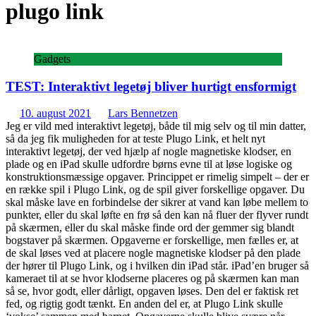
plugo link
Gadgets
TEST: Interaktivt legetøj bliver hurtigt ensformigt
10. august 2021
Lars Bennetzen
Jeg er vild med interaktivt legetøj, både til mig selv og til min datter,
så da jeg fik muligheden for at teste Plugo Link, et helt nyt
interaktivt legetøj, der ved hjælp af nogle magnetiske klodser, en
plade og en iPad skulle udfordre børns evne til at løse logiske og
konstruktionsmæssige opgaver. Princippet er rimelig simpelt – der er
en række spil i Plugo Link, og de spil giver forskellige opgaver. Du
skal måske lave en forbindelse der sikrer at vand kan løbe mellem to
punkter, eller du skal løfte en frø så den kan nå fluer der flyver rundt
på skærmen, eller du skal måske finde ord der gemmer sig blandt
bogstaver på skærmen. Opgaverne er forskellige, men fælles er, at
de skal løses ved at placere nogle magnetiske klodser på den plade
der hører til Plugo Link, og i hvilken din iPad står. iPad’en bruger så
kameraet til at se hvor klodserne placeres og på skærmen kan man
så se, hvor godt, eller dårligt, opgaven løses. Den del er faktisk ret
fed, og rigtig godt tænkt. En anden del er, at Plugo Link skulle