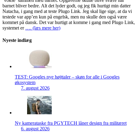
‘vokse’ sammen med barnet. Opgaverne skulle blive svære når
barnet bliver bedre. Alt det lyder godt, og jeg fik hurtigt min datter
Natacha, i gang med at teste Plugo Link. Jeg skal lige sige, at da vi
testede var app’en kun på engelsk, men nu skulle den også være
kommet på dansk. Det var hurtigt at komme i gang med Plugo Link,
systemet er
…. (læs mere her)
Nyeste indlæg
TEST: Googles nye højttaler – skøn for alle i Googles
økosystem
7. august 2026
Ny kamerataske fra PGYTECH låner design fra militæret
6. august 2026