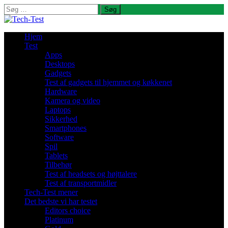
Søg
efter:
Hjem
Test
Apps
Desktops
Gadgets
Test af gadgets til hjemmet og køkkenet
Hardware
Kamera og video
Laptops
Sikkerhed
Smartphones
Software
Spil
Tablets
Tilbehør
Test af headsets og højttalere
Test af transportmidler
Tech-Test mener
Det bedste vi har testet
Editors choice
Platinum