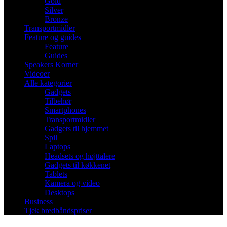
Gold
Silver
Bronze
Transportmidler
Feature og guides
Feature
Guides
Speakers Korner
Videoer
Alle kategorier
Gadgets
Tilbehør
Smartphones
Transportmidler
Gadgets til hjemmet
Spil
Laptops
Headsets og højttalere
Gadgets til køkkenet
Tablets
Kamera og video
Desktops
Business
Tjek bredbåndspriser