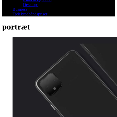
Desktops
Business
Tjek bredbåndspriser
portræt