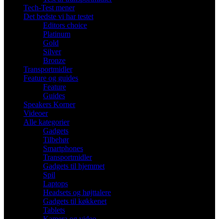
Tech-Test mener
Det bedste vi har testet
Editors choice
Platinum
Gold
Silver
Bronze
Transportmidler
Feature og guides
Feature
Guides
Speakers Korner
Videoer
Alle kategorier
Gadgets
Tilbehør
Smartphones
Transportmidler
Gadgets til hjemmet
Spil
Laptops
Headsets og højttalere
Gadgets til køkkenet
Tablets
Kamera og video