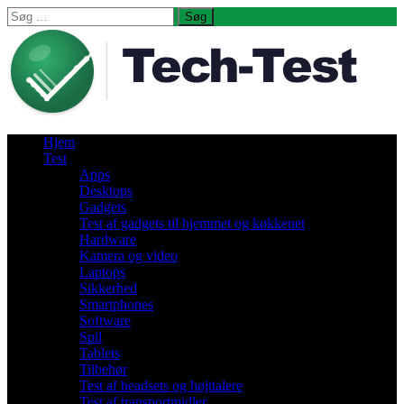
Søg
efter:
Hjem
Test
Apps
Desktops
Gadgets
Test af gadgets til hjemmet og køkkenet
Hardware
Kamera og video
Laptops
Sikkerhed
Smartphones
Software
Spil
Tablets
Tilbehør
Test af headsets og højttalere
Test af transportmidler