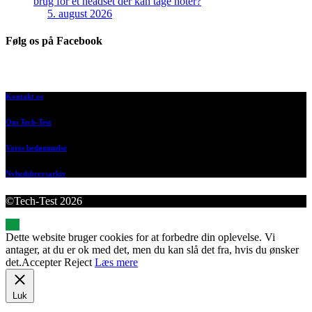
brug for et headset der kan tage noter?
5. august 2026
Følg os på Facebook
Kontakt os
Om Tech-Test
Vores bedømmelse
Nyhedsbrevsarkiv
©Tech-Test 2026
Dette website bruger cookies for at forbedre din oplevelse. Vi
antager, at du er ok med det, men du kan slå det fra, hvis du ønsker
det.
Accepter
Reject
Læs mere
Luk