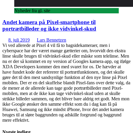
Nyheder fra gl. site
Andet kamera på Pixel-smartphone til
portrætbilleder og ikke vidvinkel-skud
8. juli 2019
Lars Bennetzen
Vi ved allerede at Pixel 4 vil få to bagsidekameraer, men i
cyberspace har der været mange gætterier om, hvorvidt den ekstra
linse skulle bruges til vidvinkel-skud eller måske som telelinse. Men
nu er der så kommet en ny version af Googles kamera-app, og ifølge
XDA Developers kommer den med svaret for os. De hævder at
have fundet kode der refererer til portrætfunktionen, og det skulle
gøre det til den mest sandsynlige funktion af den nye linse på Pixel
mobilen. Der er en del skuffelse blandt Pixel-fans over dette valg, da
de mener at de allerede kan tage gode portrætbilleder med Pixel-
mobilen, men at de ikke kan tage vidvinkel-skud uden at skulle
strikke billeder sammen, og det bliver bare aldrig ret godt. Men mon
ikke Google ønsker den samme effekt som du i dag kan få på
Huawei, Samsung og ikke mindst iPhone, hvor det andet kamera
bruges til at sløre baggrunden og adskille forgrund og baggrund
mere effektivt.
Nyeste indlæg