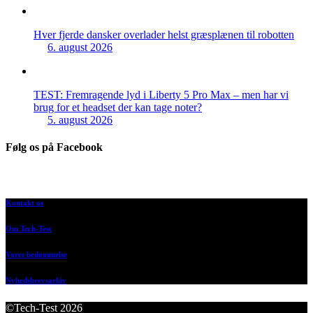
Hver fjerde dansker overlader helst græsplænen til robotten
6. august 2026
TEST: Fremragende lyd i Liberty 5 Pro Max – men har vi
brug for et headset der kan tage noter?
5. august 2026
Følg os på Facebook
Kontakt os
Om Tech-Test
Vores bedømmelse
Nyhedsbrevsarkiv
©Tech-Test 2026