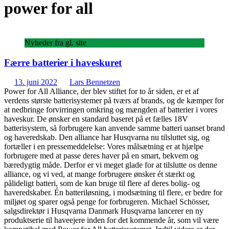
power for all
Nyheder fra gl. site
Færre batterier i haveskuret
13. juni 2022
Lars Bennetzen
Power for All Alliance, der blev stiftet for to år siden, er et af
verdens største batterisystemer på tværs af brands, og de kæmper for
at nedbringe forvirringen omkring og mængden af batterier i vores
haveskur. De ønsker en standard baseret på et fælles 18V
batterisystem, så forbrugere kan anvende samme batteri uanset brand
og haveredskab. Den alliance har Husqvarna nu tilsluttet sig, og
fortæller i en pressemeddelelse: Vores målsætning er at hjælpe
forbrugere med at passe deres haver på en smart, bekvem og
bæredygtig måde. Derfor er vi meget glade for at tilslutte os denne
alliance, og vi ved, at mange forbrugere ønsker ét stærkt og
pålideligt batteri, som de kan bruge til flere af deres bolig- og
haveredskaber. Én batteriløsning, i modsætning til flere, er bedre for
miljøet og sparer også penge for forbrugeren. Michael Schösser,
salgsdirektør i Husqvarna Danmark Husqvarna lancerer en ny
produktserie til haveejere inden for det kommende år, som vil være