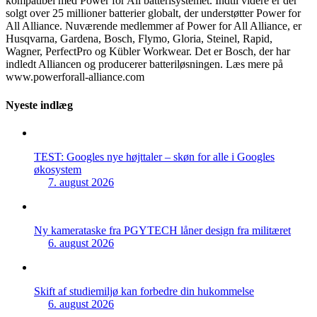
kompatibel med Power for All batterisystemet. Indtil videre er der
solgt over 25 millioner batterier globalt, der understøtter Power for
All Alliance. Nuværende medlemmer af Power for All Alliance, er
Husqvarna, Gardena, Bosch, Flymo, Gloria, Steinel, Rapid,
Wagner, PerfectPro og Kübler Workwear. Det er Bosch, der har
indledt Alliancen og producerer batteriløsningen. Læs mere på
www.powerforall-alliance.com
Nyeste indlæg
TEST: Googles nye højttaler – skøn for alle i Googles
økosystem
7. august 2026
Ny kamerataske fra PGYTECH låner design fra militæret
6. august 2026
Skift af studiemiljø kan forbedre din hukommelse
6. august 2026