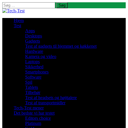
Søg
efter:
Hjem
Test
Apps
Desktops
Gadgets
Test af gadgets til hjemmet og køkkenet
Hardware
Kamera og video
Laptops
Sikkerhed
Smartphones
Software
Spil
Tablets
Tilbehør
Test af headsets og højttalere
Test af transportmidler
Tech-Test mener
Det bedste vi har testet
Editors choice
Platinum