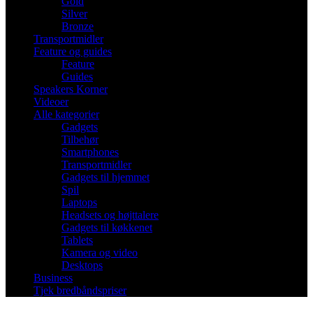
Gold
Silver
Bronze
Transportmidler
Feature og guides
Feature
Guides
Speakers Korner
Videoer
Alle kategorier
Gadgets
Tilbehør
Smartphones
Transportmidler
Gadgets til hjemmet
Spil
Laptops
Headsets og højttalere
Gadgets til køkkenet
Tablets
Kamera og video
Desktops
Business
Tjek bredbåndspriser