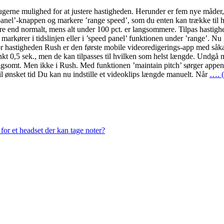
gerne mulighed for at justere hastigheden. Herunder er fem nye måder
 panel’-knappen og markere ’range speed’, som du enten kan trække til h
ere end normalt, mens alt under 100 pct. er langsommere. Tilpas hastigh
markører i tidslinjen eller i ’speed panel’ funktionen under ’range’. Nu
or hastigheden Rush er den første mobile videoredigerings-app med såka
kt 0,5 sek., men de kan tilpasses til hvilken som helst længde. Undgå
ngsomt. Men ikke i Rush. Med funktionen ’maintain pitch’ sørger appen f
til ønsket tid Du kan nu indstille et videoklips længde manuelt. Når
…. (
or et headset der kan tage noter?