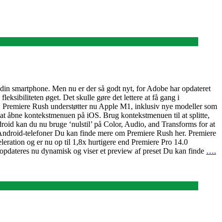
r din smartphone. Men nu er der så godt nyt, for Adobe har opdateret
sibiliteten øget. Det skulle gøre det lettere at få gang i
1: Premiere Rush understøtter nu Apple M1, inklusiv nye modeller som
t åbne kontekstmenuen på iOS. Brug kontekstmenuen til at splitte,
droid kan du nu bruge ‘nulstil’ på Color, Audio, and Transforms for at
20+ Android-telefoner Du kan finde mere om Premiere Rush her. Premiere
ation og er nu op til 1,8x hurtigere end Premiere Pro 14.0
t opdateres nu dynamisk og viser et preview af preset Du kan finde
….