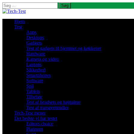
Søg
efter:
Hjem
Test
Apps
Desktops
Gadgets
Test af gadgets til hjemmet og køkkenet
Hardware
Kamera og video
Laptops
Sikkerhed
Smartphones
Software
Spil
Tablets
Tilbehør
Test af headsets og højttalere
Test af transportmidler
Tech-Test mener
Det bedste vi har testet
Editors choice
Platinum