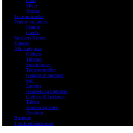
Gold
Silver
Bronze
Transportmidler
Feature og guides
Feature
Guides
Speakers Korner
Videoer
Alle kategorier
Gadgets
Tilbehør
Smartphones
Transportmidler
Gadgets til hjemmet
Spil
Laptops
Headsets og højttalere
Gadgets til køkkenet
Tablets
Kamera og video
Desktops
Business
Tjek bredbåndspriser