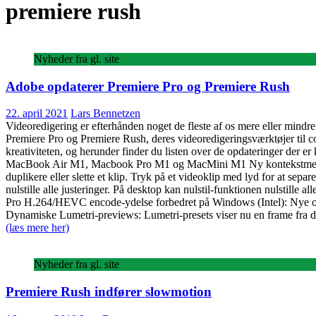
premiere rush
Nyheder fra gl. site
Adobe opdaterer Premiere Pro og Premiere Rush
22. april 2021
Lars Bennetzen
Videoredigering er efterhånden noget de fleste af os mere eller mindr
Premiere Pro og Premiere Rush, deres videoredigeringsværktøjer til com
kreativiteten, og herunder finder du listen over de opdateringer de
MacBook Air M1, Macbook Pro M1 og MacMini M1 Ny kontekstmenu i tids
duplikere eller slette et klip. Tryk på et videoklip med lyd for at se
nulstille alle justeringer. På desktop kan nulstil-funktionen nulstil
Pro H.264/HEVC encode-ydelse forbedret på Windows (Intel): Nye opti
Dynamiske Lumetri-previews: Lumetri-presets viser nu en frame fra de
(læs mere her)
Nyheder fra gl. site
Premiere Rush indfører slowmotion