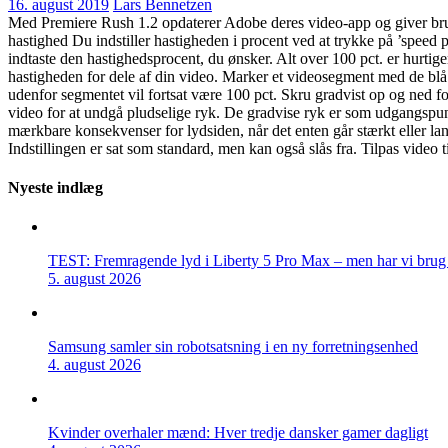
16. august 2019
Lars Bennetzen
Med Premiere Rush 1.2 opdaterer Adobe deres video-app og giver bru
hastighed Du indstiller hastigheden i procent ved at trykke på ’speed
indtaste den hastighedsprocent, du ønsker. Alt over 100 pct. er hurtig
hastigheden for dele af din video. Marker et videosegment med de blå 
udenfor segmentet vil fortsat være 100 pct. Skru gradvist op og ned f
video for at undgå pludselige ryk. De gradvise ryk er som udgangspun
mærkbare konsekvenser for lydsiden, når det enten går stærkt eller la
Indstillingen er sat som standard, men kan også slås fra. Tilpas video 
Nyeste indlæg
TEST: Fremragende lyd i Liberty 5 Pro Max – men har vi brug f
5. august 2026
Samsung samler sin robotsatsning i en ny forretningsenhed
4. august 2026
Kvinder overhaler mænd: Hver tredje dansker gamer dagligt