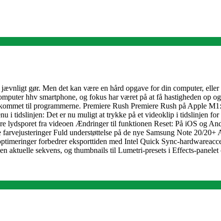
e jævnligt gør. Men det kan være en hård opgave for din computer, elle
puter hhv smartphone, og fokus har været på at få hastigheden op og flek
r er kommet til programmerne. Premiere Rush Premiere Rush på Apple M
linjen: Det er nu muligt at trykke på et videoklip i tidslinjen for a
parere lydsporet fra videoen Ændringer til funktionen Reset: På iOS og An
le alle farvejusteringer Fuld understøttelse på de nye Samsung Note 20/
meringer forbedrer eksporttiden med Intel Quick Sync-hardwareacceler
n aktuelle sekvens, og thumbnails til Lumetri-presets i Effects-panele