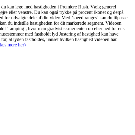
, du kan lege med hastigheden i Premiere Rush. Vælg generel
øjre eller venstre. Du kan også trykke på procent-ikonet og derpå
ed for udvalgte dele af din video Med ’speed ranges’ kan du tilpasse
 kan du indstille hastigheden for dit markerede segment. Videoen
ldt ’ramping’, hvor man gradvist skruer enten op eller ned for ens
 musestemmer med fastholdt lyd Justering af hastighed kan have
or, at lyden fastholdes, uanset hvilken hastighed videoen har.
læs mere her)