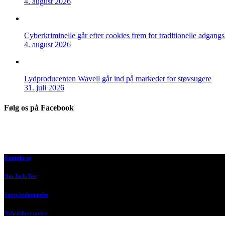
4. august 2026
Cyberkriminelle går efter cookies frem for traditionelle adgang
4. august 2026
Lydproducenten Wavell går ind på markedet for støvsugere
31. juli 2026
Følg os på Facebook
Kontakt os
Om Tech-Test
Vores bedømmelse
Nyhedsbrevsarkiv