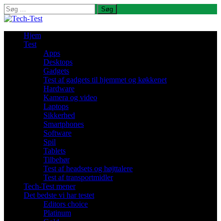
Søg
efter:
Hjem
Test
Apps
Desktops
Gadgets
Test af gadgets til hjemmet og køkkenet
Hardware
Kamera og video
Laptops
Sikkerhed
Smartphones
Software
Spil
Tablets
Tilbehør
Test af headsets og højttalere
Test af transportmidler
Tech-Test mener
Det bedste vi har testet
Editors choice
Platinum