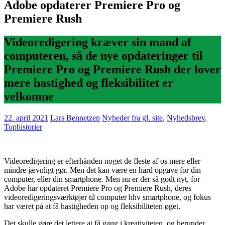
Adobe opdaterer Premiere Pro og
Premiere Rush
Videoredigering kræver sin mand af
computeren, så de nye opdateringer til
Premiere Pro og Premiere Rush der lover
mere hastighed og fleksibilitet er
velkomne
22. april 2021
Lars Bennetzen
Nyheder fra gl. site
,
Nyhedsbrev
,
Tophistorier
Videoredigering er efterhånden noget de fleste af os mere eller
mindre jævnligt gør. Men det kan være en hård opgave for din
computer, eller din smartphone. Men nu er der så godt nyt, for
Adobe har opdateret Premiere Pro og Premiere Rush, deres
videoredigeringsværktøjer til computer hhv smartphone, og fokus
har været på at få hastigheden op og fleksibiliteten øget.
Det skulle gøre det lettere at få gang i kreativiteten, og herunder