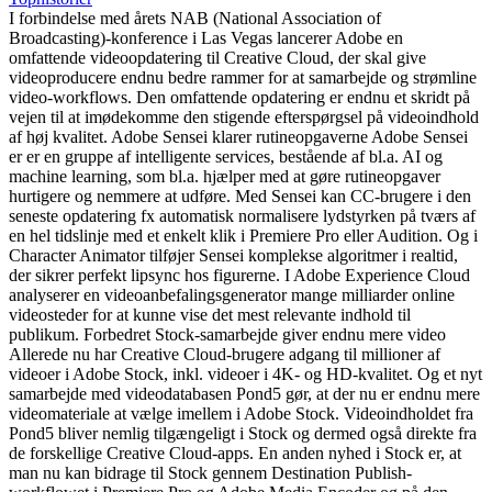
I forbindelse med årets NAB (National Association of
Broadcasting)-konference i Las Vegas lancerer Adobe en
omfattende videoopdatering til Creative Cloud, der skal give
videoproducere endnu bedre rammer for at samarbejde og strømline
video-workflows. Den omfattende opdatering er endnu et skridt på
vejen til at imødekomme den stigende efterspørgsel på videoindhold
af høj kvalitet. Adobe Sensei klarer rutineopgaverne Adobe Sensei
er er en gruppe af intelligente services, bestående af bl.a. AI og
machine learning, som bl.a. hjælper med at gøre rutineopgaver
hurtigere og nemmere at udføre. Med Sensei kan CC-brugere i den
seneste opdatering fx automatisk normalisere lydstyrken på tværs af
en hel tidslinje med et enkelt klik i Premiere Pro eller Audition. Og i
Character Animator tilføjer Sensei komplekse algoritmer i realtid,
der sikrer perfekt lipsync hos figurerne. I Adobe Experience Cloud
analyserer en videoanbefalingsgenerator mange milliarder online
videosteder for at kunne vise det mest relevante indhold til
publikum. Forbedret Stock-samarbejde giver endnu mere video
Allerede nu har Creative Cloud-brugere adgang til millioner af
videoer i Adobe Stock, inkl. videoer i 4K- og HD-kvalitet. Og et nyt
samarbejde med videodatabasen Pond5 gør, at der nu er endnu mere
videomateriale at vælge imellem i Adobe Stock. Videoindholdet fra
Pond5 bliver nemlig tilgængeligt i Stock og dermed også direkte fra
de forskellige Creative Cloud-apps. En anden nyhed i Stock er, at
man nu kan bidrage til Stock gennem Destination Publish-