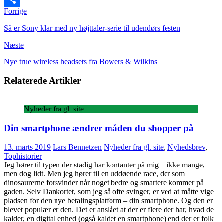
Forrige
Share
Så er Sony klar med ny højttaler-serie til udendørs festen
Næste
Nye true wireless headsets fra Bowers & Wilkins
Relaterede Artikler
Nyheder fra gl. site
Din smartphone ændrer måden du shopper på
13. marts 2019
Lars Bennetzen
Nyheder fra gl. site
,
Nyhedsbrev
,
Tophistorier
Jeg hører til typen der stadig har kontanter på mig – ikke mange,
men dog lidt. Men jeg hører til en uddøende race, der som
dinosaurerne forsvinder når noget bedre og smartere kommer på
gaden. Selv Dankortet, som jeg så ofte svinger, er ved at måtte vige
pladsen for den nye betalingsplatform – din smartphone. Og den er
blevet populær er den. Det er anslået at der er flere der har, hvad de
kalder, en digital enhed (også kaldet en smartphone) end der er folk