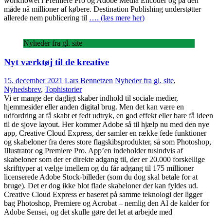
workflowet i Premiere Pro og Adobe Media Encoder og på den
måde nå millioner af købere. Destination Publishing understøtter
allerede nem publicering til
…. (læs mere her)
Nyheder fra gl. site
Nyt værktøj til de kreative
15. december 2021
Lars Bennetzen
Nyheder fra gl. site
,
Nyhedsbrev
,
Tophistorier
Vi er mange der dagligt skaber indhold til sociale medier,
hjemmesider eller anden digital brug. Men det kan være en
udfordring at få skabt et fedt udtryk, en god effekt eller bare få ideen
til de sjove layout. Her kommer Adobe så til hjælp nu med den nye
app, Creative Cloud Express, der samler en række fede funktioner
og skabeloner fra deres store flagskibsprodukter, så som Photoshop,
Illustrator og Premiere Pro. App’en indeholder tusindvis af
skabeloner som der er direkte adgang til, der er 20.000 forskellige
skrifttyper at vælge imellem og du får adgang til 175 millioner
licenserede Adobe Stock-billeder (som du dog skal betale for at
bruge). Det er dog ikke blot flade skabeloner der kan fyldes ud.
Creative Cloud Express er baseret på samme teknologi der ligger
bag Photoshop, Premiere og Acrobat – nemlig den AI de kalder for
Adobe Sensei, og det skulle gøre det let at arbejde med