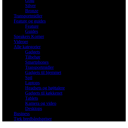
Gold
Silver
Bronze
Transportmidler
Feature og guides
Feature
Guides
Speakers Korner
Videoer
Alle kategorier
Gadgets
Tilbehør
Smartphones
Transportmidler
Gadgets til hjemmet
Spil
Laptops
Headsets og højttalere
Gadgets til køkkenet
Tablets
Kamera og video
Desktops
Business
Tjek bredbåndspriser