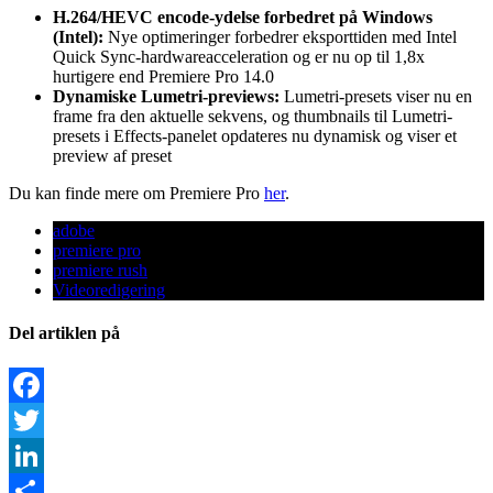
H.264/HEVC encode-ydelse forbedret på Windows
(Intel):
Nye optimeringer forbedrer eksporttiden med Intel
Quick Sync-hardwareacceleration og er nu op til 1,8x
hurtigere end Premiere Pro 14.0
Dynamiske Lumetri-previews:
Lumetri-presets viser nu en
frame fra den aktuelle sekvens, og thumbnails til Lumetri-
presets i Effects-panelet opdateres nu dynamisk og viser et
preview af preset
Du kan finde mere om Premiere Pro
her
.
adobe
premiere pro
premiere rush
Videoredigering
Del artiklen på
Facebook
Twitter
LinkedIn