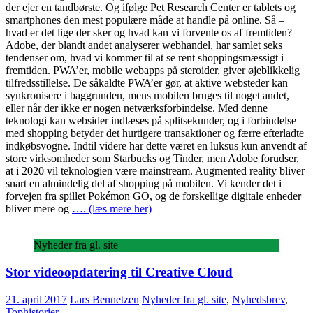
der ejer en tandbørste. Og ifølge Pet Research Center er tablets og
smartphones den mest populære måde at handle på online. Så –
hvad er det lige der sker og hvad kan vi forvente os af fremtiden?
Adobe, der blandt andet analyserer webhandel, har samlet seks
tendenser om, hvad vi kommer til at se rent shoppingsmæssigt i
fremtiden. PWA’er, mobile webapps på steroider, giver øjeblikkelig
tilfredsstillelse. De såkaldte PWA’er gør, at aktive websteder kan
synkronisere i baggrunden, mens mobilen bruges til noget andet,
eller når der ikke er nogen netværksforbindelse. Med denne
teknologi kan websider indlæses på splitsekunder, og i forbindelse
med shopping betyder det hurtigere transaktioner og færre efterladte
indkøbsvogne. Indtil videre har dette været en luksus kun anvendt af
store virksomheder som Starbucks og Tinder, men Adobe forudser,
at i 2020 vil teknologien være mainstream. Augmented reality bliver
snart en almindelig del af shopping på mobilen. Vi kender det i
forvejen fra spillet Pokémon GO, og de forskellige digitale enheder
bliver mere og
…. (læs mere her)
Nyheder fra gl. site
Stor videoopdatering til Creative Cloud
21. april 2017
Lars Bennetzen
Nyheder fra gl. site
,
Nyhedsbrev
,
Tophistorier