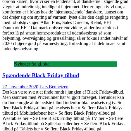
corona-krisen, hvor vi ser en tendens til, at danskerne i stigende grad
vægter at indrette sig intelligent i hjemmet. Der er ingen tvivl om, at
komforten er i fokus hos de ’hjemmegående’ danskere, uanset om
det drejer sig om styring af varmen, lyset eller den daglige rengøring
med robotstøvsuger. Allan Friis, Sales Director, Retail, EET
Danmark EET Danmark oplyser endvidere, at der hvor fokus i
foråret lå på smart home-produkter til udendørsbrug så som
belysning, overvågning og græsslåning, så er fokus i andet halvår af
2020 i højere grad på varmestyring, forbedring af indeklimaet samt
indendørsbelysning.
Nyheder fra gl. site
Spændende Black Friday tilbud
27. november 2020
Lars Bennetzen
Det kan være svært at finde rundt i junglen af Black Friday-tilbud.
Men sammen med Pricerunner har vi gjort forsøget. Herunder kan
du finde nogle af de bedste tilbud indenfor bla. headsets og tv. Se
flere Black Friday-tilbud på headsets her » Se flere Black Friday-
tilbud på Mobiltelefoner her » Se flere Black Friday-tilbud på
Wearables her » Se flere Black Friday-tilbud på TV her » Se flere
Black Friday-tilbud på Spillekonsoller her » Se flere Black Friday-
tilbud på Tablets her » Se flere Black Friday-tilbud på