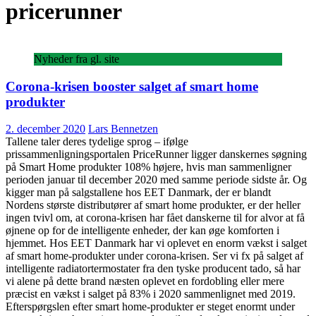
pricerunner
Nyheder fra gl. site
Corona-krisen booster salget af smart home
produkter
2. december 2020
Lars Bennetzen
Tallene taler deres tydelige sprog – ifølge
prissammenligningsportalen PriceRunner ligger danskernes søgning
på Smart Home produkter 108% højere, hvis man sammenligner
perioden januar til december 2020 med samme periode sidste år. Og
kigger man på salgstallene hos EET Danmark, der er blandt
Nordens største distributører af smart home produkter, er der heller
ingen tvivl om, at corona-krisen har fået danskerne til for alvor at få
øjnene op for de intelligente enheder, der kan øge komforten i
hjemmet. Hos EET Danmark har vi oplevet en enorm vækst i salget
af smart home-produkter under corona-krisen. Ser vi fx på salget af
intelligente radiatortermostater fra den tyske producent tado, så har
vi alene på dette brand næsten oplevet en fordobling eller mere
præcist en vækst i salget på 83% i 2020 sammenlignet med 2019.
Efterspørgslen efter smart home-produkter er steget enormt under