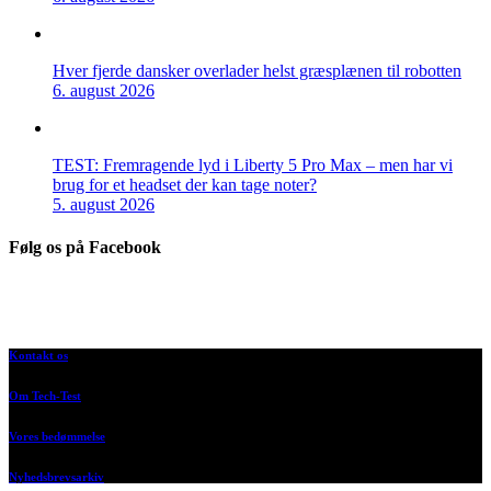
Hver fjerde dansker overlader helst græsplænen til robotten
6. august 2026
TEST: Fremragende lyd i Liberty 5 Pro Max – men har vi
brug for et headset der kan tage noter?
5. august 2026
Følg os på Facebook
Kontakt os
Om Tech-Test
Vores bedømmelse
Nyhedsbrevsarkiv