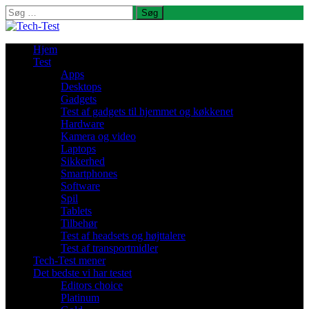
Søg
efter:
Hjem
Test
Apps
Desktops
Gadgets
Test af gadgets til hjemmet og køkkenet
Hardware
Kamera og video
Laptops
Sikkerhed
Smartphones
Software
Spil
Tablets
Tilbehør
Test af headsets og højttalere
Test af transportmidler
Tech-Test mener
Det bedste vi har testet
Editors choice
Platinum