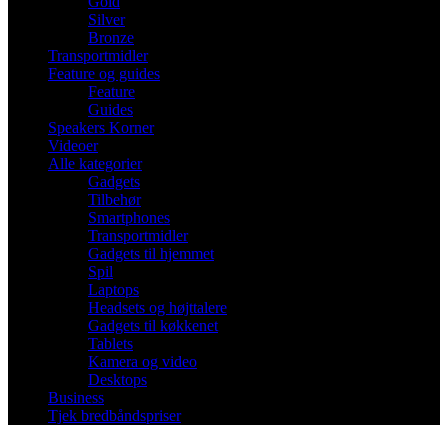
Gold
Silver
Bronze
Transportmidler
Feature og guides
Feature
Guides
Speakers Korner
Videoer
Alle kategorier
Gadgets
Tilbehør
Smartphones
Transportmidler
Gadgets til hjemmet
Spil
Laptops
Headsets og højttalere
Gadgets til køkkenet
Tablets
Kamera og video
Desktops
Business
Tjek bredbåndspriser