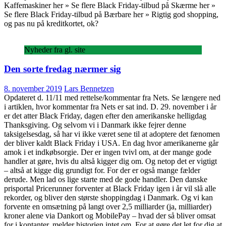
Kaffemaskiner her » Se flere Black Friday-tilbud på Skærme her »
Se flere Black Friday-tilbud på Bærbare her » Rigtig god shopping,
og pas nu på kreditkortet, ok?
Nyheder fra gl. site
Den sorte fredag nærmer sig
8. november 2019
Lars Bennetzen
Opdateret d. 11/11 med rettelse/kommentar fra Nets. Se længere ned
i artiklen, hvor kommentar fra Nets er sat ind. D. 29. november i år
er det atter Black Friday, dagen efter den amerikanske helligdag
Thanksgiving. Og selvom vi i Danmark ikke fejrer denne
taksigelsesdag, så har vi ikke været sene til at adoptere det fænomen
der bliver kaldt Black Friday i USA. En dag hvor amerikanerne går
amok i et indkøbsorgie. Der er ingen tvivl om, at der mange gode
handler at gøre, hvis du altså kigger dig om. Og netop det er vigtigt
– altså at kigge dig grundigt for. For der er også mange fælder
derude. Men lad os lige starte med de gode handler. Den danske
prisportal Pricerunner forventer at Black Friday igen i år vil slå alle
rekorder, og bliver den største shoppingdag i Danmark. Og vi kan
forvente en omsætning på langt over 2,5 milliarder (ja, milliarder)
kroner alene via Dankort og MobilePay – hvad der så bliver omsat
for i kontanter, melder historien intet om. For at gøre det let for dig at