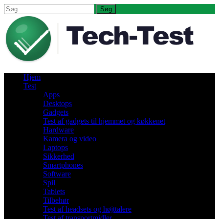
Søg
efter:
Hjem
Test
Apps
Desktops
Gadgets
Test af gadgets til hjemmet og køkkenet
Hardware
Kamera og video
Laptops
Sikkerhed
Smartphones
Software
Spil
Tablets
Tilbehør
Test af headsets og højttalere
Test af transportmidler