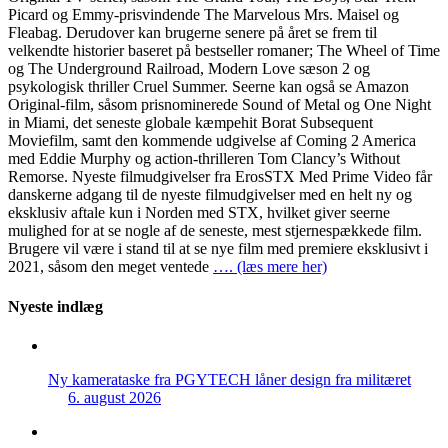
Picard og Emmy-prisvindende The Marvelous Mrs. Maisel og
Fleabag. Derudover kan brugerne senere på året se frem til
velkendte historier baseret på bestseller romaner; The Wheel of Time
og The Underground Railroad, Modern Love sæson 2 og
psykologisk thriller Cruel Summer. Seerne kan også se Amazon
Original-film, såsom prisnominerede Sound of Metal og One Night
in Miami, det seneste globale kæmpehit Borat Subsequent
Moviefilm, samt den kommende udgivelse af Coming 2 America
med Eddie Murphy og action-thrilleren Tom Clancy’s Without
Remorse. Nyeste filmudgivelser fra ErosSTX Med Prime Video får
danskerne adgang til de nyeste filmudgivelser med en helt ny og
eksklusiv aftale kun i Norden med STX, hvilket giver seerne
mulighed for at se nogle af de seneste, mest stjernespækkede film.
Brugere vil være i stand til at se nye film med premiere eksklusivt i
2021, såsom den meget ventede
…. (læs mere her)
Nyeste indlæg
Ny kamerataske fra PGYTECH låner design fra militæret
6. august 2026