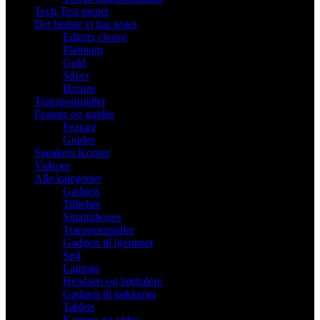
Tech-Test mener
Det bedste vi har testet
Editors choice
Platinum
Gold
Silver
Bronze
Transportmidler
Feature og guides
Feature
Guides
Speakers Korner
Videoer
Alle kategorier
Gadgets
Tilbehør
Smartphones
Transportmidler
Gadgets til hjemmet
Spil
Laptops
Headsets og højttalere
Gadgets til køkkenet
Tablets
Kamera og video