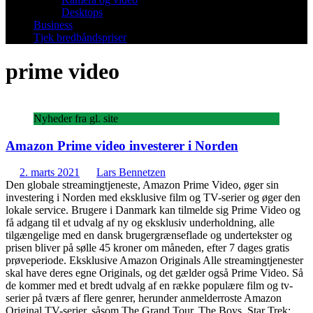
Desktops
Business
Tjek bredbåndspriser
prime video
Nyheder fra gl. site
Amazon Prime video investerer i Norden
2. marts 2021
Lars Bennetzen
Den globale streamingtjeneste, Amazon Prime Video, øger sin
investering i Norden med eksklusive film og TV-serier og øger den
lokale service. Brugere i Danmark kan tilmelde sig Prime Video og
få adgang til et udvalg af ny og eksklusiv underholdning, alle
tilgængelige med en dansk brugergrænseflade og undertekster og
prisen bliver på sølle 45 kroner om måneden, efter 7 dages gratis
prøveperiode. Eksklusive Amazon Originals Alle streamingtjenester
skal have deres egne Originals, og det gælder også Prime Video. Så
de kommer med et bredt udvalg af en række populære film og tv-
serier på tværs af flere genrer, herunder anmelderroste Amazon
Original TV-serier, såsom The Grand Tour, The Boys, Star Trek: