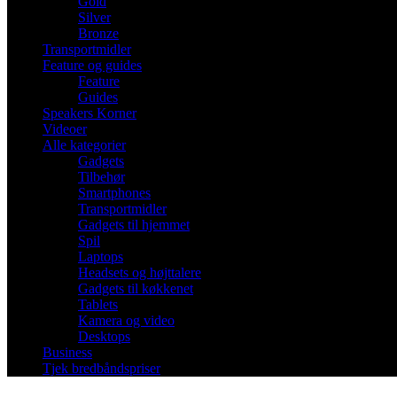
Gold
Silver
Bronze
Transportmidler
Feature og guides
Feature
Guides
Speakers Korner
Videoer
Alle kategorier
Gadgets
Tilbehør
Smartphones
Transportmidler
Gadgets til hjemmet
Spil
Laptops
Headsets og højttalere
Gadgets til køkkenet
Tablets
Kamera og video
Desktops
Business
Tjek bredbåndspriser