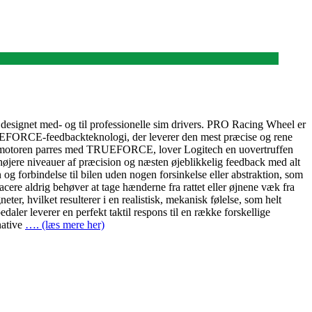
designet med- og til professionelle sim drivers. PRO Racing Wheel er
RUEFORCE-feedbackteknologi, der leverer den mest præcise og rene
ive-motoren parres med TRUEFORCE, lover Logitech en uovertruffen
højere niveauer af præcision og næsten øjeblikkelig feedback med alt
og forbindelse til bilen uden nogen forsinkelse eller abstraktion, som
cere aldrig behøver at tage hænderne fra rattet eller øjnene væk fra
er, hvilket resulterer i en realistisk, mekanisk følelse, som helt
aler leverer en perfekt taktil respons til en række forskellige
native
…. (læs mere her)