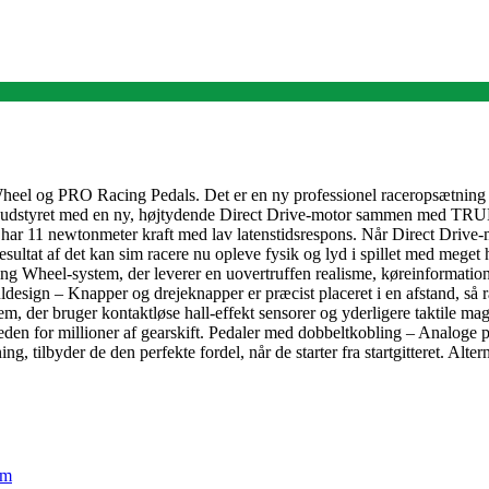
Wheel og PRO Racing Pedals. Det er en ny professionel raceropsætning 
 og er udstyret med en ny, højtydende Direct Drive-motor sammen med T
r har 11 newtonmeter kraft med lav latenstidsrespons. Når Direct Dr
ultat af det kan sim racere nu opleve fysik og lyd i spillet med meget 
ing Wheel-system, der leverer en uovertruffen realisme, køreinformation 
design – Knapper og drejeknapper er præcist placeret i en afstand, så ra
der bruger kontaktløse hall-effekt sensorer og yderligere taktile magnet
den for millioner af gearskift. Pedaler med dobbeltkobling – Analoge ped
, tilbyder de den perfekte fordel, når de starter fra startgitteret. Alter
em