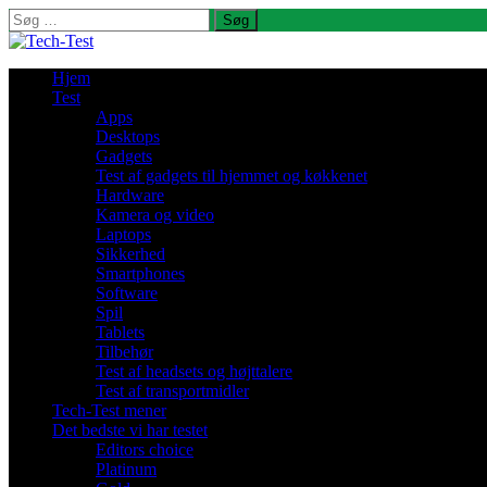
Søg
efter:
Hjem
Test
Apps
Desktops
Gadgets
Test af gadgets til hjemmet og køkkenet
Hardware
Kamera og video
Laptops
Sikkerhed
Smartphones
Software
Spil
Tablets
Tilbehør
Test af headsets og højttalere
Test af transportmidler
Tech-Test mener
Det bedste vi har testet
Editors choice
Platinum