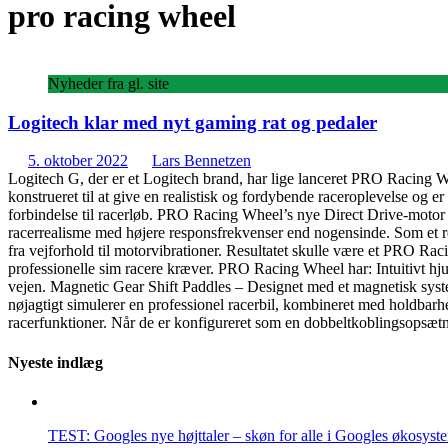
pro racing wheel
Nyheder fra gl. site
Logitech klar med nyt gaming rat og pedaler
5. oktober 2022
Lars Bennetzen
Logitech G, der er et Logitech brand, har lige lanceret PRO Racing 
konstrueret til at give en realistisk og fordybende raceroplevelse
forbindelse til racerløb. PRO Racing Wheel’s nye Direct Drive-moto
racerrealisme med højere responsfrekvenser end nogensinde. Som et res
fra vejforhold til motorvibrationer. Resultatet skulle være et PRO Rac
professionelle sim racere kræver. PRO Racing Wheel har: Intuitivt hjul
vejen. Magnetic Gear Shift Paddles – Designet med et magnetisk system, 
nøjagtigt simulerer en professionel racerbil, kombineret med holdbarhe
racerfunktioner. Når de er konfigureret som en dobbeltkoblingsopsætning
Nyeste indlæg
TEST: Googles nye højttaler – skøn for alle i Googles økosyst