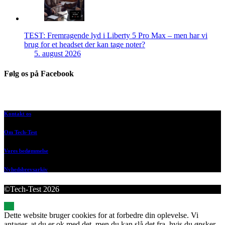
TEST: Fremragende lyd i Liberty 5 Pro Max – men har vi
brug for et headset der kan tage noter?
5. august 2026
Følg os på Facebook
Kontakt os
Om Tech-Test
Vores bedømmelse
Nyhedsbrevsarkiv
©Tech-Test 2026
Dette website bruger cookies for at forbedre din oplevelse. Vi
antager, at du er ok med det, men du kan slå det fra, hvis du ønsker