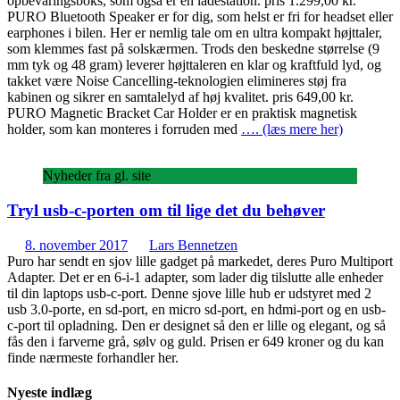
opbevaringsboks, som også er en ladestation. pris 1.299,00 kr.
PURO Bluetooth Speaker er for dig, som helst er fri for headset eller
earphones i bilen. Her er nemlig tale om en ultra kompakt højttaler,
som klemmes fast på solskærmen. Trods den beskedne størrelse (9
mm tyk og 48 gram) leverer højttaleren en klar og kraftfuld lyd, og
takket være Noise Cancelling-teknologien elimineres støj fra
kabinen og sikrer en samtalelyd af høj kvalitet. pris 649,00 kr.
PURO Magnetic Bracket Car Holder er en praktisk magnetisk
holder, som kan monteres i forruden med
…. (læs mere her)
Nyheder fra gl. site
Tryl usb-c-porten om til lige det du behøver
8. november 2017
Lars Bennetzen
Puro har sendt en sjov lille gadget på markedet, deres Puro Multiport
Adapter. Det er en 6-i-1 adapter, som lader dig tilslutte alle enheder
til din laptops usb-c-port. Denne sjove lille hub er udstyret med 2
usb 3.0-porte, en sd-port, en micro sd-port, en hdmi-port og en usb-
c-port til opladning. Den er designet så den er lille og elegant, og så
fås den i farverne grå, sølv og guld. Prisen er 649 kroner og du kan
finde nærmeste forhandler her.
Nyeste indlæg