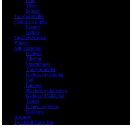
Gold
Silver
Bronze
Transportmidler
Feature og guides
Feature
Guides
Speakers Korner
Videoer
Alle kategorier
Gadgets
Tilbehør
Smartphones
Transportmidler
Gadgets til hjemmet
Spil
Laptops
Headsets og højttalere
Gadgets til køkkenet
Tablets
Kamera og video
Desktops
Business
Tjek bredbåndspriser