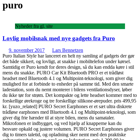
puro
Nyheder fra gl. site
Lovlig mobilsnak med nye gadgets fra Puro
9. november 2017
Lars Bennetzen
Puro Italian Style har lanceret en helt ny samling af gadgets der gør
det både sikkert, og lovligt, at snakke i mobiltelefon under kørsel.
Samtidig er Puro kendt for deres design, så du kan endda køre i stil
mens du snakke. PURO Car Kit Bluetooth PRO er et trådløst
headset med Bluetooth 4.1 og Multipoint-teknologi, som giver dig
mulighed for at forbinde to enheder på samme tid. Med den smarte
ladestation, som du nemt monterer i bilens ventilationsdyser, løber
du ikke tør for strøm. Det kompakte og lette headset kommer med to
forskellige ørekroge og tre forskellige silikone-ørepuder. pris 499,95
kr. [yuzo_related] PURO Secret Earphones er et sæt ultra diskrete
trådløse earphones med Bluetooth 4.1 og Multipoint-teknologi, som
giver dig frie hænder til at styre bilen, mens du samataler.
Mikrofonen er indbygget, og ved hjælp af knapperne kan du
besvare opkald og justere volumen. PURO Secret Earphones giver
dig to timers taletid, og opladning sker nemt med den praktiske