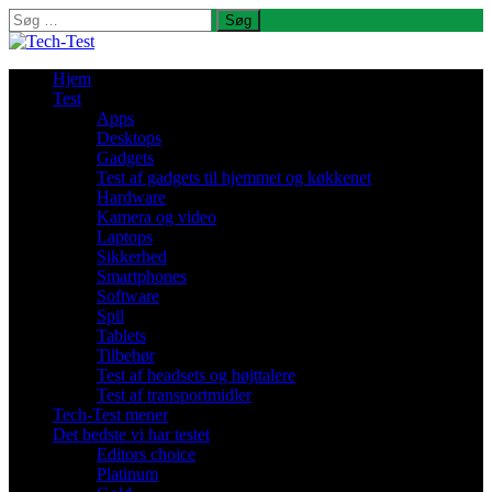
Søg
efter:
Hjem
Test
Apps
Desktops
Gadgets
Test af gadgets til hjemmet og køkkenet
Hardware
Kamera og video
Laptops
Sikkerhed
Smartphones
Software
Spil
Tablets
Tilbehør
Test af headsets og højttalere
Test af transportmidler
Tech-Test mener
Det bedste vi har testet
Editors choice
Platinum