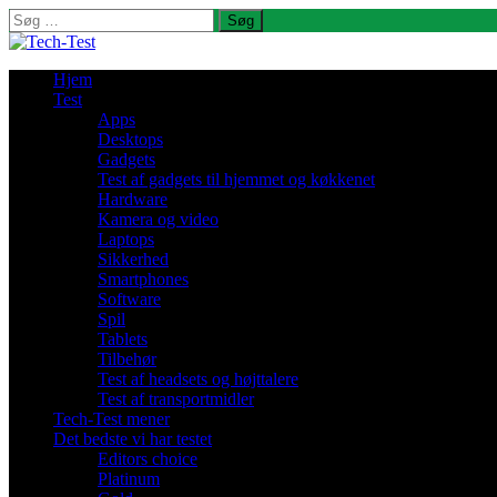
Søg
efter:
Hjem
Test
Apps
Desktops
Gadgets
Test af gadgets til hjemmet og køkkenet
Hardware
Kamera og video
Laptops
Sikkerhed
Smartphones
Software
Spil
Tablets
Tilbehør
Test af headsets og højttalere
Test af transportmidler
Tech-Test mener
Det bedste vi har testet
Editors choice
Platinum