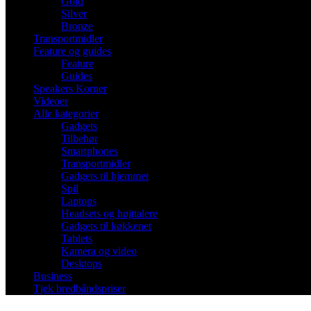
Gold
Silver
Bronze
Transportmidler
Feature og guides
Feature
Guides
Speakers Korner
Videoer
Alle kategorier
Gadgets
Tilbehør
Smartphones
Transportmidler
Gadgets til hjemmet
Spil
Laptops
Headsets og højttalere
Gadgets til køkkenet
Tablets
Kamera og video
Desktops
Business
Tjek bredbåndspriser