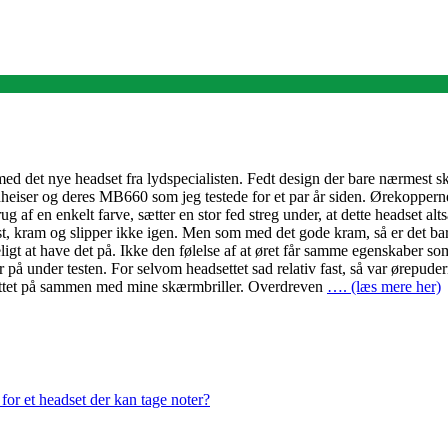
 det nye headset fra lydspecialisten. Fedt design der bare nærmest skr
heiser og deres MB660 som jeg testede for et par år siden. Ørekopperne
 af en enkelt farve, sætter en stor fed streg under, at dette headset alts
ast, kram og slipper ikke igen. Men som med det gode kram, så er det ba
ligt at have det på. Ikke den følelse af at øret får samme egenskaber s
 på under testen. For selvom headsettet sad relativ fast, så var ørepude
adsettet på sammen med mine skærmbriller. Overdreven
…. (læs mere her)
or et headset der kan tage noter?