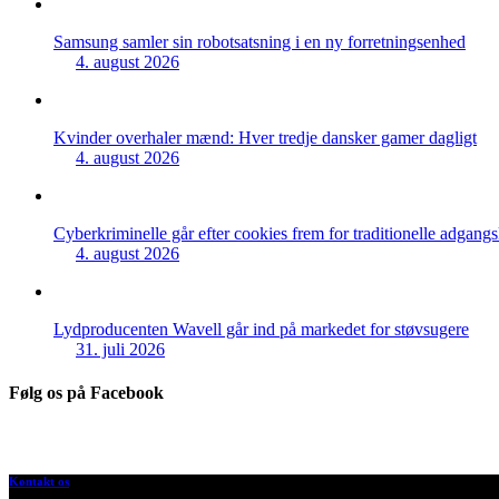
Samsung samler sin robotsatsning i en ny forretningsenhed
4. august 2026
Kvinder overhaler mænd: Hver tredje dansker gamer dagligt
4. august 2026
Cyberkriminelle går efter cookies frem for traditionelle adgang
4. august 2026
Lydproducenten Wavell går ind på markedet for støvsugere
31. juli 2026
Følg os på Facebook
Kontakt os