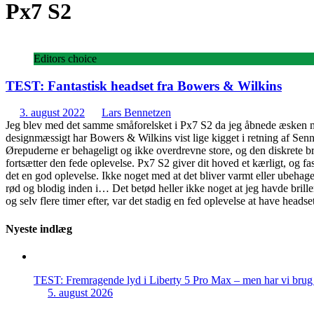
Px7 S2
Editors choice
TEST: Fantastisk headset fra Bowers & Wilkins
3. august 2022
Lars Bennetzen
Jeg blev med det samme småforelsket i Px7 S2 da jeg åbnede æsken med
designmæssigt har Bowers & Wilkins vist lige kigget i retning af Senn
Ørepuderne er behageligt og ikke overdrevne store, og den diskrete brug
fortsætter den fede oplevelse. Px7 S2 giver dit hoved et kærligt, og f
det en god oplevelse. Ikke noget med at det bliver varmt eller ubehage
rød og blodig inden i… Det betød heller ikke noget at jeg havde briller
og selv flere timer efter, var det stadig en fed oplevelse at have he
Nyeste indlæg
TEST: Fremragende lyd i Liberty 5 Pro Max – men har vi brug f
5. august 2026