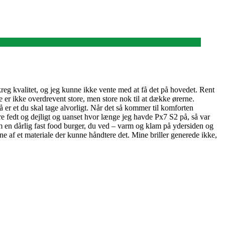
eg kvalitet, og jeg kunne ikke vente med at få det på hovedet. Rent
 er ikke overdrevent store, men store nok til at dække ørerne.
å er et du skal tage alvorligt. Når det så kommer til komforten
re fedt og dejligt og uanset hvor længe jeg havde Px7 S2 på, så var
om en dårlig fast food burger, du ved – varm og klam på ydersiden og
rne af et materiale der kunne håndtere det. Mine briller generede ikke,