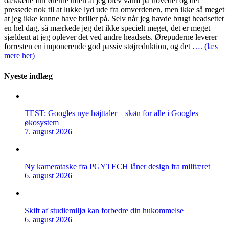
dækkede fint ørerne uden at jeg blev varm på hovedet og det
pressede nok til at lukke lyd ude fra omverdenen, men ikke så meget
at jeg ikke kunne have briller på. Selv når jeg havde brugt headsettet
en hel dag, så mærkede jeg det ikke specielt meget, det er meget
sjældent at jeg oplever det ved andre headsets. Ørepuderne leverer
forresten en imponerende god passiv støjreduktion, og det
…. (læs
mere her)
Nyeste indlæg
TEST: Googles nye højttaler – skøn for alle i Googles
økosystem
7. august 2026
Ny kamerataske fra PGYTECH låner design fra militæret
6. august 2026
Skift af studiemiljø kan forbedre din hukommelse
6. august 2026