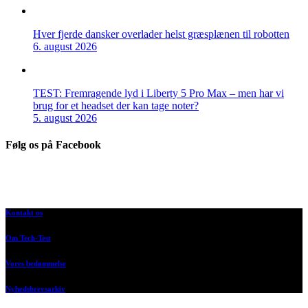
Hver fjerde dansker overlader helst græsplænen til robotten
6. august 2026
TEST: Fremragende lyd i Liberty 5 Pro Max – men har vi
brug for et headset der kan tage noter?
5. august 2026
Følg os på Facebook
Kontakt os
Om Tech-Test
Vores bedømmelse
Nyhedsbrevsarkiv