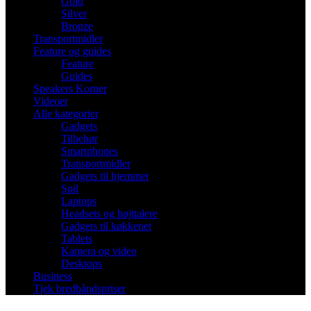
Gold
Silver
Bronze
Transportmidler
Feature og guides
Feature
Guides
Speakers Korner
Videoer
Alle kategorier
Gadgets
Tilbehør
Smartphones
Transportmidler
Gadgets til hjemmet
Spil
Laptops
Headsets og højttalere
Gadgets til køkkenet
Tablets
Kamera og video
Desktops
Business
Tjek bredbåndspriser