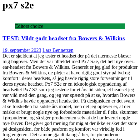
px7 s2e
Editors choice
TEST: Vildt godt headset fra Bowers & Wilkins
19. september 2023
Lars Bennetzen
Det er sjældent at jeg tester et headset der på det nærmeste blæser
mig bagover. Men det var tilfældet med Px7 S2e, det helt nye over-
ear-headset fra Bowers & Wilkins. Generelt er jeg glad for produkter
fra Bowers & Wilkins, de plejer at have rigtig godt styr på lyd og
komfort i deres headsets, så jeg havde rigtig store forventninger til
deres nyeste headset. Px7 S2e er en teknologisk opgradering af
headsettet Px7 S2 som jeg testede for et års tid siden, et headset jeg
var vild med den gang, og jeg var spændt på at se, hvordan Bowers
& Wiklins havde opgraderet headsettet. På designsiden er det svært
at se forskellen fra sidste års model, men det jeg oplever er, at der
måske er brugt nogle nye og forbedrede materialer til f.eks. skummet
i ørepuderne, og så siger producenten selv at de har leveret nogle
nye farver. Det giver god mening for mig at der ikke er sket det store
på designsiden, for både pasform og komfort var virkelig fed i
forgængeren. Det samme gjaldt da også her, for ørepuderne