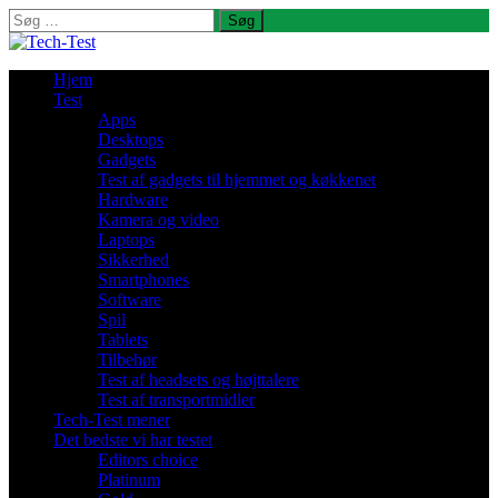
Søg
efter:
Hjem
Test
Apps
Desktops
Gadgets
Test af gadgets til hjemmet og køkkenet
Hardware
Kamera og video
Laptops
Sikkerhed
Smartphones
Software
Spil
Tablets
Tilbehør
Test af headsets og højttalere
Test af transportmidler
Tech-Test mener
Det bedste vi har testet
Editors choice
Platinum