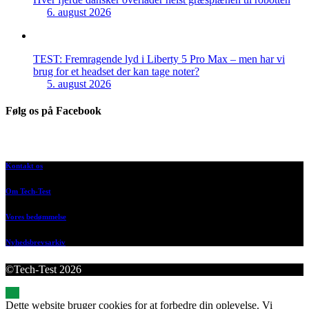
6. august 2026
TEST: Fremragende lyd i Liberty 5 Pro Max – men har vi
brug for et headset der kan tage noter?
5. august 2026
Følg os på Facebook
Kontakt os
Om Tech-Test
Vores bedømmelse
Nyhedsbrevsarkiv
©Tech-Test 2026
Dette website bruger cookies for at forbedre din oplevelse. Vi