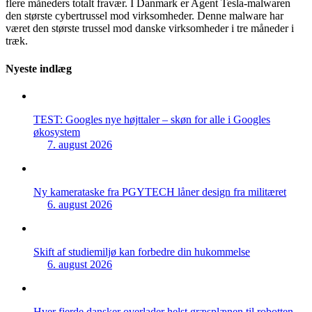
flere måneders totalt fravær. I Danmark er Agent Tesla-malwaren
den største cybertrussel mod virksomheder. Denne malware har
været den største trussel mod danske virksomheder i tre måneder i
træk.
Nyeste indlæg
TEST: Googles nye højttaler – skøn for alle i Googles
økosystem
7. august 2026
Ny kamerataske fra PGYTECH låner design fra militæret
6. august 2026
Skift af studiemiljø kan forbedre din hukommelse
6. august 2026
Hver fjerde dansker overlader helst græsplænen til robotten