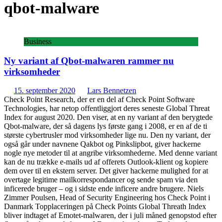
qbot-malware
Business
Ny variant af Qbot-malwaren rammer nu
virksomheder
15. september 2020
Lars Bennetzen
Check Point Research, der er en del af Check Point Software
Technologies, har netop offentliggjort deres seneste Global Threat
Index for august 2020. Den viser, at en ny variant af den berygtede
Qbot-malware, der så dagens lys første gang i 2008, er en af de ti
største cybertrusler mod virksomheder lige nu. Den ny variant, der
også går under navnene Qakbot og Pinkslipbot, giver hackerne
nogle nye metoder til at angribe virksomhederne. Med denne variant
kan de nu trække e-mails ud af offerets Outlook-klient og kopiere
dem over til en ekstern server. Det giver hackerne mulighed for at
overtage legitime mailkorrespondancer og sende spam via den
inficerede bruger – og i sidste ende inficere andre brugere. Niels
Zimmer Poulsen, Head of Security Engineering hos Check Point i
Danmark Topplaceringen på Check Points Global Threath Index
bliver indtaget af Emotet-malwaren, der i juli måned genopstod efter