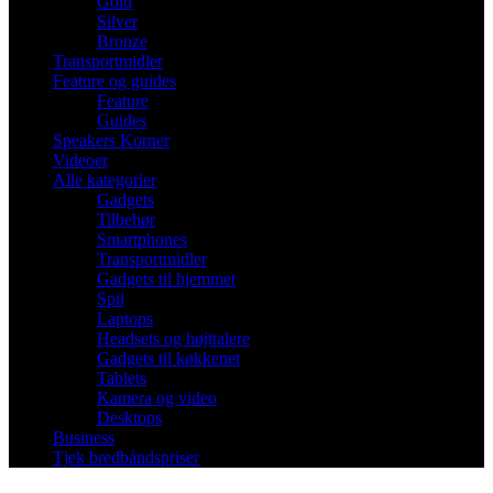
Gold
Silver
Bronze
Transportmidler
Feature og guides
Feature
Guides
Speakers Korner
Videoer
Alle kategorier
Gadgets
Tilbehør
Smartphones
Transportmidler
Gadgets til hjemmet
Spil
Laptops
Headsets og højttalere
Gadgets til køkkenet
Tablets
Kamera og video
Desktops
Business
Tjek bredbåndspriser