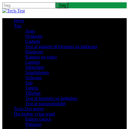
Søg
efter:
Hjem
Test
Apps
Desktops
Gadgets
Test af gadgets til hjemmet og køkkenet
Hardware
Kamera og video
Laptops
Sikkerhed
Smartphones
Software
Spil
Tablets
Tilbehør
Test af headsets og højttalere
Test af transportmidler
Tech-Test mener
Det bedste vi har testet
Editors choice
Platinum