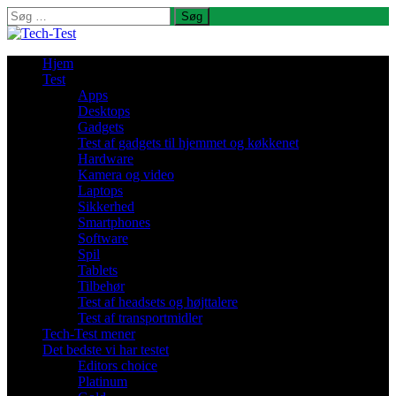
Søg
efter:
Hjem
Test
Apps
Desktops
Gadgets
Test af gadgets til hjemmet og køkkenet
Hardware
Kamera og video
Laptops
Sikkerhed
Smartphones
Software
Spil
Tablets
Tilbehør
Test af headsets og højttalere
Test af transportmidler
Tech-Test mener
Det bedste vi har testet
Editors choice
Platinum