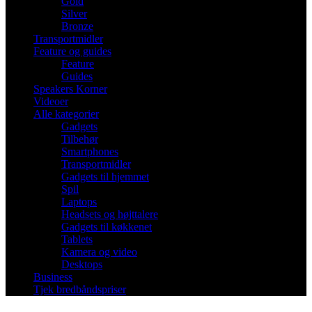
Gold
Silver
Bronze
Transportmidler
Feature og guides
Feature
Guides
Speakers Korner
Videoer
Alle kategorier
Gadgets
Tilbehør
Smartphones
Transportmidler
Gadgets til hjemmet
Spil
Laptops
Headsets og højttalere
Gadgets til køkkenet
Tablets
Kamera og video
Desktops
Business
Tjek bredbåndspriser