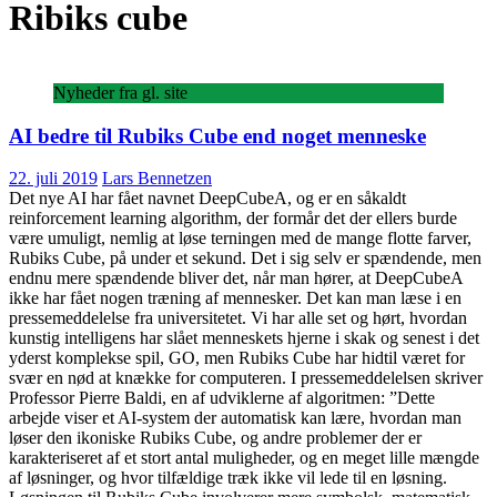
Ribiks cube
Nyheder fra gl. site
AI bedre til Rubiks Cube end noget menneske
22. juli 2019
Lars Bennetzen
Det nye AI har fået navnet DeepCubeA, og er en såkaldt
reinforcement learning algorithm, der formår det der ellers burde
være umuligt, nemlig at løse terningen med de mange flotte farver,
Rubiks Cube, på under et sekund. Det i sig selv er spændende, men
endnu mere spændende bliver det, når man hører, at DeepCubeA
ikke har fået nogen træning af mennesker. Det kan man læse i en
pressemeddelelse fra universitetet. Vi har alle set og hørt, hvordan
kunstig intelligens har slået menneskets hjerne i skak og senest i det
yderst komplekse spil, GO, men Rubiks Cube har hidtil været for
svær en nød at knække for computeren. I pressemeddelelsen skriver
Professor Pierre Baldi, en af udviklerne af algoritmen: ”Dette
arbejde viser et AI-system der automatisk kan lære, hvordan man
løser den ikoniske Rubiks Cube, og andre problemer der er
karakteriseret af et stort antal muligheder, og en meget lille mængde
af løsninger, og hvor tilfældige træk ikke vil lede til en løsning.