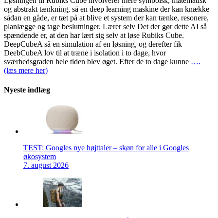
Løsningen til Rubiks Cube involverer mere symbolsk, matematisk
og abstrakt tænkning, så en deep learning maskine der kan knække
sådan en gåde, er tæt på at blive et system der kan tænke, resonere,
planlægge og tage beslutninger. Lærer selv Det der gør dette AI så
spændende er, at den har lært sig selv at løse Rubiks Cube.
DeepCubeA så en simulation af en løsning, og derefter fik
DeebCubeA lov til at træne i isolation i to dage, hvor
sværhedsgraden hele tiden blev øget. Efter de to dage kunne
….
(læs mere her)
Nyeste indlæg
TEST: Googles nye højttaler – skøn for alle i Googles
økosystem
7. august 2026