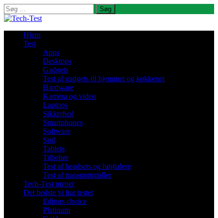
Søg
efter:
Hjem
Test
Apps
Desktops
Gadgets
Test af gadgets til hjemmet og køkkenet
Hardware
Kamera og video
Laptops
Sikkerhed
Smartphones
Software
Spil
Tablets
Tilbehør
Test af headsets og højttalere
Test af transportmidler
Tech-Test mener
Det bedste vi har testet
Editors choice
Platinum