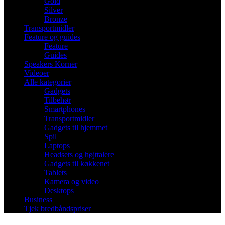
Gold
Silver
Bronze
Transportmidler
Feature og guides
Feature
Guides
Speakers Korner
Videoer
Alle kategorier
Gadgets
Tilbehør
Smartphones
Transportmidler
Gadgets til hjemmet
Spil
Laptops
Headsets og højttalere
Gadgets til køkkenet
Tablets
Kamera og video
Desktops
Business
Tjek bredbåndspriser