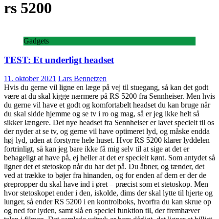
rs 5200
Gadgets
TEST: Et underligt headset
11. oktober 2021
Lars Bennetzen
Hvis du gerne vil ligne en læge på vej til stuegang, så kan det godt
være at du skal kigge nærmere på RS 5200 fra Sennheiser. Men hvis
du gerne vil have et godt og komfortabelt headset du kan bruge når
du skal sidde hjemme og se tv i ro og mag, så er jeg ikke helt så
sikker længere. Det nye headset fra Sennheiser er lavet specielt til os
der nyder at se tv, og gerne vil have optimeret lyd, og måske endda
høj lyd, uden at forstyrre hele huset. Hvor RS 5200 klarer lyddelen
fortrinligt, så kan jeg bare ikke få mig selv til at sige at det er
behageligt at have på, ej heller at det er specielt kønt. Som antydet så
ligner det et stetoskop når du har det på. Du åbner, og tænder, det
ved at trække to bøjer fra hinanden, og for enden af dem er der de
ørepropper du skal have ind i øret – præcist som et stetoskop. Men
hvor stetoskopet ender i den, iskolde, dims der skal lytte til hjerte og
lunger, så ender RS 5200 i en kontrolboks, hvorfra du kan skrue op
og ned for lyden, samt slå en speciel funktion til, der fremhæver