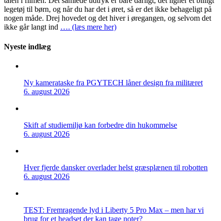
talen i filmen. Det samlede udtryk er bare dårligt, det ligner et billigt
legetøj til børn, og når du har det i øret, så er det ikke behageligt på
nogen måde. Drej hovedet og det hiver i øregangen, og selvom det
ikke går langt ind
…. (læs mere her)
Nyeste indlæg
Ny kamerataske fra PGYTECH låner design fra militæret
6. august 2026
Skift af studiemiljø kan forbedre din hukommelse
6. august 2026
Hver fjerde dansker overlader helst græsplænen til robotten
6. august 2026
TEST: Fremragende lyd i Liberty 5 Pro Max – men har vi
brug for et headset der kan tage noter?