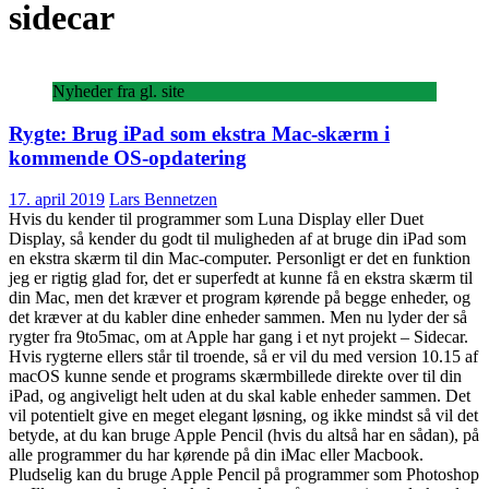
sidecar
Nyheder fra gl. site
Rygte: Brug iPad som ekstra Mac-skærm i
kommende OS-opdatering
17. april 2019
Lars Bennetzen
Hvis du kender til programmer som Luna Display eller Duet
Display, så kender du godt til muligheden af at bruge din iPad som
en ekstra skærm til din Mac-computer. Personligt er det en funktion
jeg er rigtig glad for, det er superfedt at kunne få en ekstra skærm til
din Mac, men det kræver et program kørende på begge enheder, og
det kræver at du kabler dine enheder sammen. Men nu lyder der så
rygter fra 9to5mac, om at Apple har gang i et nyt projekt – Sidecar.
Hvis rygterne ellers står til troende, så er vil du med version 10.15 af
macOS kunne sende et programs skærmbillede direkte over til din
iPad, og angiveligt helt uden at du skal kable enheder sammen. Det
vil potentielt give en meget elegant løsning, og ikke mindst så vil det
betyde, at du kan bruge Apple Pencil (hvis du altså har en sådan), på
alle programmer du har kørende på din iMac eller Macbook.
Pludselig kan du bruge Apple Pencil på programmer som Photoshop