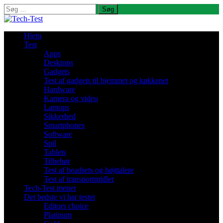
Søg
efter:
Hjem
Test
Apps
Desktops
Gadgets
Test af gadgets til hjemmet og køkkenet
Hardware
Kamera og video
Laptops
Sikkerhed
Smartphones
Software
Spil
Tablets
Tilbehør
Test af headsets og højttalere
Test af transportmidler
Tech-Test mener
Det bedste vi har testet
Editors choice
Platinum