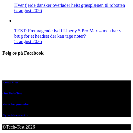
Hver fjerde dansker overlader helst græsplænen til robotten
6. august 2026
TEST: Fremragende lyd i Liberty 5 Pro Max – men har vi
brug for et headset der kan tage noter?
5. august 2026
Følg os på Facebook
Kontakt os
Om Tech-Test
Vores bedømmelse
Nyhedsbrevsarkiv
©Tech-Test 2026