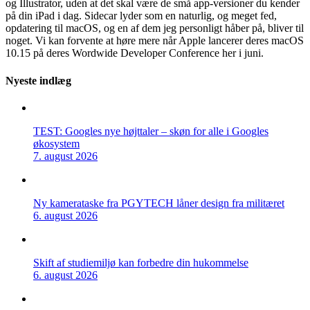
og Illustrator, uden at det skal være de små app-versioner du kender
på din iPad i dag. Sidecar lyder som en naturlig, og meget fed,
opdatering til macOS, og en af dem jeg personligt håber på, bliver til
noget. Vi kan forvente at høre mere når Apple lancerer deres macOS
10.15 på deres Wordwide Developer Conference her i juni.
Nyeste indlæg
TEST: Googles nye højttaler – skøn for alle i Googles
økosystem
7. august 2026
Ny kamerataske fra PGYTECH låner design fra militæret
6. august 2026
Skift af studiemiljø kan forbedre din hukommelse
6. august 2026