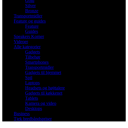
Gold
Silver
Bronze
Transportmidler
Feature og guides
Feature
Guides
Speakers Korner
Videoer
Alle kategorier
Gadgets
Tilbehør
Smartphones
Transportmidler
Gadgets til hjemmet
Spil
Laptops
Headsets og højttalere
Gadgets til køkkenet
Tablets
Kamera og video
Desktops
Business
Tjek bredbåndspriser