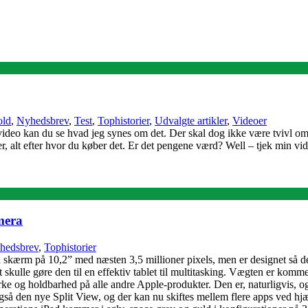
ld
,
Nyhedsbrev
,
Test
,
Tophistorier
,
Udvalgte artikler
,
Videoer
video kan du se hvad jeg synes om det. Der skal dog ikke være tvivl om,
er, alt efter hvor du køber det. Er det pengene værd? Well – tjek min v
mera
hedsbrev
,
Tophistorier
n skærm på 10,2” med næsten 3,5 millioner pixels, men er designet så d
 skulle gøre den til en effektiv tablet til multitasking. Vægten er komme
 og holdbarhed på alle andre Apple-produkter. Den er, naturligvis, og
så den nye Split View, og der kan nu skiftes mellem flere apps ved hjæ