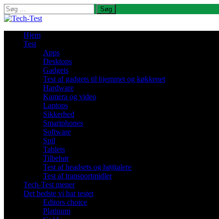
Søg
efter:
Hjem
Test
Apps
Desktops
Gadgets
Test af gadgets til hjemmet og køkkenet
Hardware
Kamera og video
Laptops
Sikkerhed
Smartphones
Software
Spil
Tablets
Tilbehør
Test af headsets og højttalere
Test af transportmidler
Tech-Test mener
Det bedste vi har testet
Editors choice
Platinum