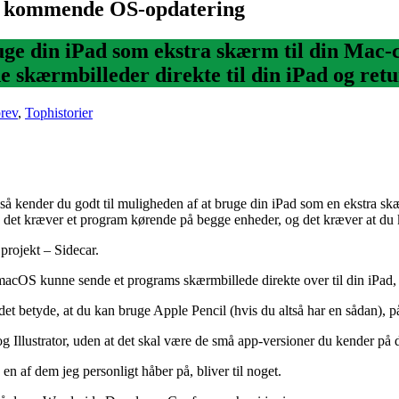
i kommende OS-opdatering
bruge din iPad som ekstra skærm til din Ma
e skærmbilleder direkte til din iPad og retu
rev
,
Tophistorier
 kender du godt til muligheden af at bruge din iPad som en ekstra skærm
men det kræver et program kørende på begge enheder, og det kræver at d
 projekt – Sidecar.
af macOS kunne sende et programs skærmbillede direkte over til din iPad
l det betyde, at du kan bruge Apple Pencil (hvis du altså har en sådan)
llustrator, uden at det skal være de små app-versioner du kender på d
n af dem jeg personligt håber på, bliver til noget.