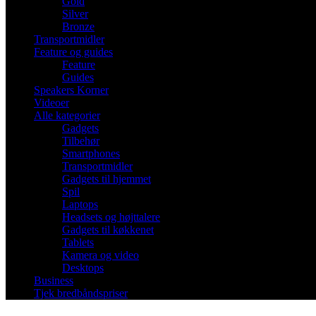
Gold
Silver
Bronze
Transportmidler
Feature og guides
Feature
Guides
Speakers Korner
Videoer
Alle kategorier
Gadgets
Tilbehør
Smartphones
Transportmidler
Gadgets til hjemmet
Spil
Laptops
Headsets og højttalere
Gadgets til køkkenet
Tablets
Kamera og video
Desktops
Business
Tjek bredbåndspriser