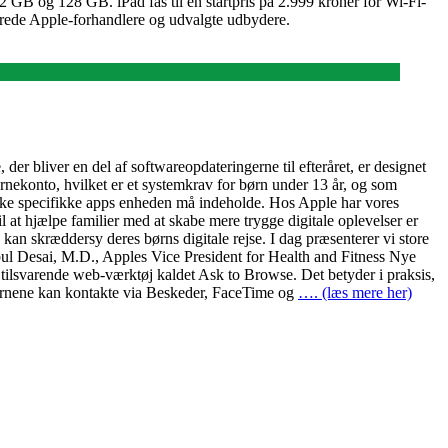
32 GB og 128 GB. iPad fås til en startpris på 2.999 kroner for Wi-Fi-
erede Apple-forhandlere og udvalgte udbydere.
 der bliver en del af softwareopdateringerne til efteråret, er designet
børnekonto, hvilket er et systemkrav for børn under 13 år, og som
ilke specifikke apps enheden må indeholde. Hos Apple har vores
il at hjælpe familier med at skabe mere trygge digitale oplevelser er
v kan skræddersy deres børns digitale rejse. I dag præsenterer vi store
bul Desai, M.D., Apples Vice President for Health and Fitness Nye
lsvarende web-værktøj kaldet Ask to Browse. Det betyder i praksis,
børnene kan kontakte via Beskeder, FaceTime og
…. (læs mere her)