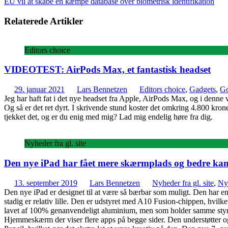
EU vil at skabe en kæmpe database over biometrisk identifikation
Relaterede Artikler
Editors choice
VIDEOTEST: AirPods Max, et fantastisk headset
29. januar 2021
Lars Bennetzen
Editors choice
,
Gadgets
,
Go
Jeg har haft fat i det nye headset fra Apple, AirPods Max, og i denne 
Og så er det ret dyrt. I skrivende stund koster det omkring 4.800 kron
tjekket det, og er du enig med mig? Lad mig endelig høre fra dig.
Nyheder fra gl. site
Den nye iPad har fået mere skærmplads og bedre ka
13. september 2019
Lars Bennetzen
Nyheder fra gl. site
,
Ny
Den nye iPad er designet til at være så bærbar som muligt. Den har e
stadig er relativ lille. Den er udstyret med A10 Fusion-chippen, hvilket
lavet af 100% genanvendeligt aluminium, men som holder samme styrke
Hjemmeskærm der viser flere apps på begge sider. Den understøtter og