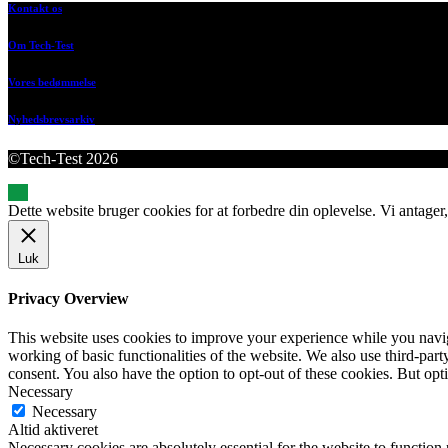
Kontakt os
Om Tech-Test
Vores bedømmelse
Nyhedsbrevsarkiv
©Tech-Test 2026
Dette website bruger cookies for at forbedre din oplevelse. Vi antager,
Luk
Privacy Overview
This website uses cookies to improve your experience while you navigat
working of basic functionalities of the website. We also use third-pa
consent. You also have the option to opt-out of these cookies. But op
Necessary
Necessary
Altid aktiveret
Necessary cookies are absolutely essential for the website to function 