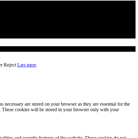
er
Reject
Læs mere
s necessary are stored on your browser as they are essential for the
e. These cookies will be stored in your browser only with your
nalities and security features of the website. These cookies do not