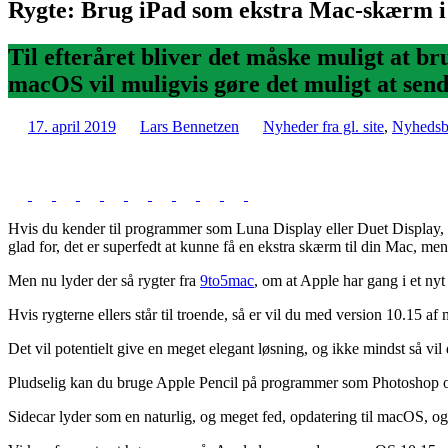
Rygte: Brug iPad som ekstra Mac-skærm 
Til efteråret bliver det måske muligt at 
macOS vil muligvis gøre det muligt at send
17. april 2019
Lars Bennetzen
Nyheder fra gl. site
,
Nyhedsb
Hvis du kender til programmer som Luna Display eller Duet Display, så
glad for, det er superfedt at kunne få en ekstra skærm til din Mac, 
Men nu lyder der så rygter fra
9to5mac
, om at Apple har gang i et nyt
Hvis rygterne ellers står til troende, så er vil du med version 10.15 
Det vil potentielt give en meget elegant løsning, og ikke mindst så vi
Pludselig kan du bruge Apple Pencil på programmer som Photoshop og I
Sidecar lyder som en naturlig, og meget fed, opdatering til macOS, og e