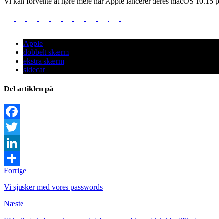
Vi kan forvente at høre mere når Apple lancerer deres macOS 10.15 
Apple
dobbelt skærm
ekstra skærm
sidecar
Del artiklen på
Facebook
Twitter
LinkedIn
Forrige
Share
Vi sjusker med vores passwords
Næste