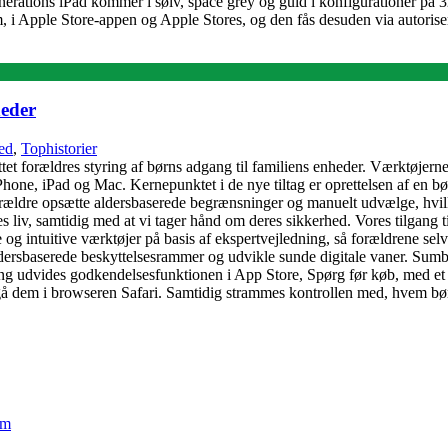
generations iPad kommer i sølv, space grey og guld i konfigurationer på 
, i Apple Store-appen og Apple Stores, og den fås desuden via autoris
heder
ed
,
Tophistorier
tet forældres styring af børns adgang til familiens enheder. Værktøjerne,
f iPhone, iPad og Mac. Kernepunktet i de nye tiltag er oprettelsen af en 
 forældre opsætte aldersbaserede begrænsninger og manuelt udvælge, hv
es liv, samtidig med at vi tager hånd om deres sikkerhed. Vores tilgang t
le og intuitive værktøjer på basis af ekspertvejledning, så forældrene sel
ldersbaserede beskyttelsesrammer og udvikle sunde digitale vaner. Sum
udvides godkendelsesfunktionen i App Store, Spørg før køb, med et ti
ilgå dem i browseren Safari. Samtidig strammes kontrollen med, hvem 
em