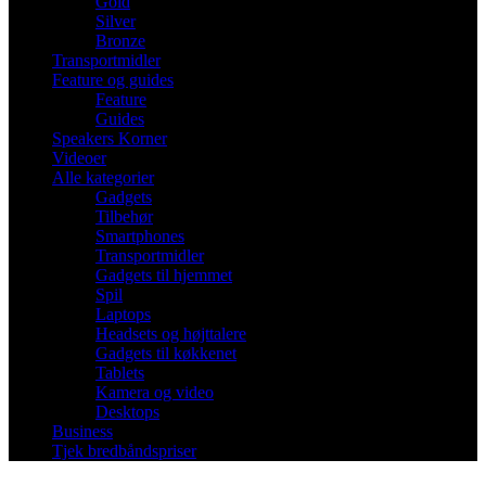
Gold
Silver
Bronze
Transportmidler
Feature og guides
Feature
Guides
Speakers Korner
Videoer
Alle kategorier
Gadgets
Tilbehør
Smartphones
Transportmidler
Gadgets til hjemmet
Spil
Laptops
Headsets og højttalere
Gadgets til køkkenet
Tablets
Kamera og video
Desktops
Business
Tjek bredbåndspriser