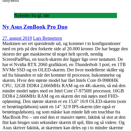
filsystem
Nyheder fra gl. site
Ny Asus ZenBook Pro Duo
27. august 2019
Lars Bennetzen
Maskinen ser ret spændende ud, og kommer i to konfigurationer
med en pris på den forkerte side af 20.000 kroner. De har begge den
skræm der gør maskinerne til noget helt spceilt, nemlig
ScreenPadPlus, en touch-skærm der ligger lige over tastaturet. De
har et Nvidia RTX 2060 grafikkort, en Thunderbolt 3 port, en 1TB
NVMe SSD og en OLED-skærm. Der hvor modellerne skiller sig
ud fra hinanden er når det kommer til processor, hukommelse og
skærm. Hvor den største model har fået Intels Core i9-9980HK
CPU, 32GB DDR4 2,666MHz RAM og en 4K-skærm, så må den
mindre model nøjes med en Intel Core i7-9750H processor, 16GB
DDR4 2,666MHz RAM og en skærm der må nøjes med FHD-
opløsning. Den største skærm er en 15,6” 16:9 OLED-skærm (som
er berøringsfølsom) samt en 14” 32:9 IPS-skærm (der også er
berøringsfølsom), og som måske kan minde lidt om touchbar fra
MacBook Pro – om end den er massivt større, faktisk så stor at den
fint kan bruges som sekundær skærm til spil, film og så videre. Og
Asus skriver faktisk, at skærmen kan deles op i to mindre skærme