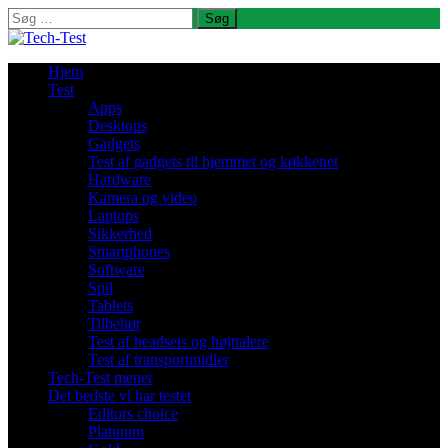
Søg
efter:
Hjem
Test
Apps
Desktops
Gadgets
Test af gadgets til hjemmet og køkkenet
Hardware
Kamera og video
Laptops
Sikkerhed
Smartphones
Software
Spil
Tablets
Tilbehør
Test af headsets og højttalere
Test af transportmidler
Tech-Test mener
Det bedste vi har testet
Editors choice
Platinum