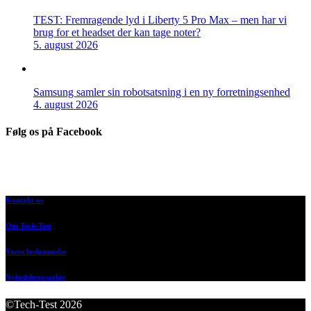
TEST: Fremragende lyd i Liberty 5 Pro Max – men har vi
brug for et headset der kan tage noter?
5. august 2026
Samsung samler sin robotsatsning i en ny forretningsenhed
4. august 2026
Følg os på Facebook
Kontakt os
Om Tech-Test
Vores bedømmelse
Nyhedsbrevsarkiv
©Tech-Test 2026