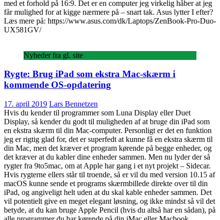
med et forhold på 16:9. Det er en computer jeg virkelig håber at jeg
får mulighed for at kigge nærmere på – snart tak. Asus lytter I efter?
Læs mere på: https://www.asus.com/dk/Laptops/ZenBook-Pro-Duo-
UX581GV/
Nyheder fra gl. site
Rygte: Brug iPad som ekstra Mac-skærm i
kommende OS-opdatering
17. april 2019
Lars Bennetzen
Hvis du kender til programmer som Luna Display eller Duet
Display, så kender du godt til muligheden af at bruge din iPad som
en ekstra skærm til din Mac-computer. Personligt er det en funktion
jeg er rigtig glad for, det er superfedt at kunne få en ekstra skærm til
din Mac, men det kræver et program kørende på begge enheder, og
det kræver at du kabler dine enheder sammen. Men nu lyder der så
rygter fra 9to5mac, om at Apple har gang i et nyt projekt – Sidecar.
Hvis rygterne ellers står til troende, så er vil du med version 10.15 af
macOS kunne sende et programs skærmbillede direkte over til din
iPad, og angiveligt helt uden at du skal kable enheder sammen. Det
vil potentielt give en meget elegant løsning, og ikke mindst så vil det
betyde, at du kan bruge Apple Pencil (hvis du altså har en sådan), på
alle programmer du har kørende på din iMac eller Macbook.