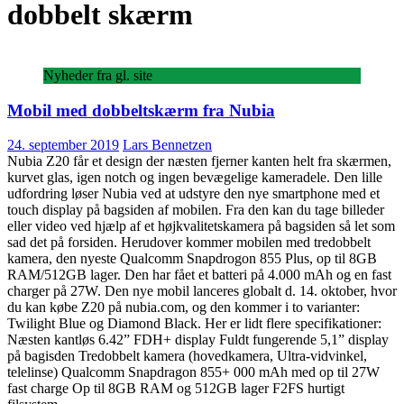
dobbelt skærm
Nyheder fra gl. site
Mobil med dobbeltskærm fra Nubia
24. september 2019
Lars Bennetzen
Nubia Z20 får et design der næsten fjerner kanten helt fra skærmen,
kurvet glas, igen notch og ingen bevægelige kameradele. Den lille
udfordring løser Nubia ved at udstyre den nye smartphone med et
touch display på bagsiden af mobilen. Fra den kan du tage billeder
eller video ved hjælp af et højkvalitetskamera på bagsiden så let som
sad det på forsiden. Herudover kommer mobilen med tredobbelt
kamera, den nyeste Qualcomm Snapdrogon 855 Plus, op til 8GB
RAM/512GB lager. Den har fået et batteri på 4.000 mAh og en fast
charger på 27W. Den nye mobil lanceres globalt d. 14. oktober, hvor
du kan købe Z20 på nubia.com, og den kommer i to varianter:
Twilight Blue og Diamond Black. Her er lidt flere specifikationer:
Næsten kantløs 6.42” FDH+ display Fuldt fungerende 5,1” display
på bagisden Tredobbelt kamera (hovedkamera, Ultra-vidvinkel,
telelinse) Qualcomm Snapdragon 855+ 000 mAh med op til 27W
fast charge Op til 8GB RAM og 512GB lager F2FS hurtigt