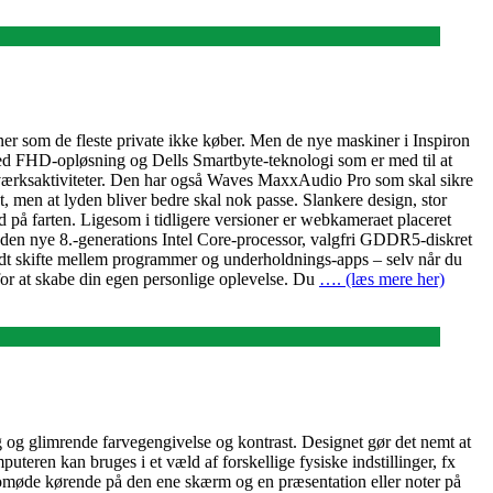
iner som de fleste private ikke køber. Men de nye maskiner i Inspiron
t med FHD-opløsning og Dells Smartbyte-teknologi som er med til at
etværksaktiviteter. Den har også Waves MaxxAudio Pro som skal sikre
, men at lyden bliver bedre skal nok passe. Slankere design, stor
 på farten. Ligesom i tidligere versioner er webkameraet placeret
den nye 8.-generations Intel Core-processor, valgfri GDDR5-diskret
dt skifte mellem programmer og underholdnings-apps – selv når du
for at skabe din egen personlige oplevelse. Du
…. (læs mere her)
og glimrende farvegengivelse og kontrast. Designet gør det nemt at
eren kan bruges i et væld af forskellige fysiske indstillinger, fx
deomøde kørende på den ene skærm og en præsentation eller noter på