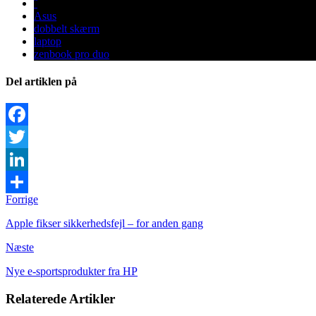
¨
Asus
dobbelt skærm
laptop
zenbook pro duo
Del artiklen på
Facebook
Twitter
LinkedIn
Forrige
Share
Apple fikser sikkerhedsfejl – for anden gang
Næste
Nye e-sportsprodukter fra HP
Relaterede Artikler