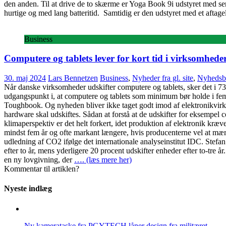
den anden. Til at drive de to skærme er Yoga Book 9i udstyret med sen
hurtige og med lang batteritid. Samtidig er den udstyret med et aftag
Business
Computere og tablets lever for kort tid i virksomhede
30. maj 2024
Lars Bennetzen
Business
,
Nyheder fra gl. site
,
Nyhedsb
Når danske virksomheder udskifter computere og tablets, sker det i 7
udgangspunkt i, at computere og tablets som minimum bør holde i fe
Toughbook. Og nyheden bliver ikke taget godt imod af elektronikvirk
hardware skal udskiftes. Sådan at forstå at de udskifter for eksempel co
klimaperspektiv er det helt forkert, idet produktion af elektronik kræ
mindst fem år og ofte markant længere, hvis producenterne vel at mærke
udledning af CO2 ifølge det internationale analyseinstitut IDC. Stef
efter to år, mens yderligere 20 procent udskifter enheder efter to-tre
en ny lovgivning, der
…. (læs mere her)
Kommentar til artiklen?
Nyeste indlæg
Ny kamerataske fra PGYTECH låner design fra militæret