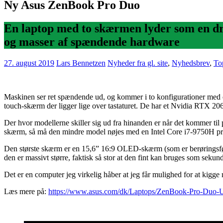
Ny Asus ZenBook Pro Duo
En laptop med to skærmen lyder som en 
og masser af spændende hardware
27. august 2019
Lars Bennetzen
Nyheder fra gl. site
,
Nyhedsbrev
,
Top
Maskinen ser ret spændende ud, og kommer i to konfigurationer med en
touch-skærm der ligger lige over tastaturet. De har et Nvidia RTX
Der hvor modellerne skiller sig ud fra hinanden er når det komme
skærm, så må den mindre model nøjes med en Intel Core i7-9750
Den største skærm er en 15,6” 16:9 OLED-skærm (som er berøringsfø
den er massivt større, faktisk så stor at den fint kan bruges som seku
Det er en computer jeg virkelig håber at jeg får mulighed for at kigge 
Læs mere på:
https://www.asus.com/dk/Laptops/ZenBook-Pro-Du