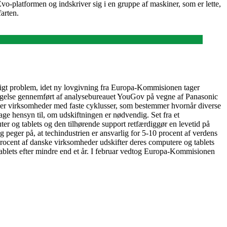
o-platformen og indskriver sig i en gruppe af maskiner, som er lette,
arten.
ssigt problem, idet ny lovgivning fra Europa-Kommisionen tager
øgelse gennemført af analysebureauet YouGov på vegne af Panasonic
jder virksomheder med faste cyklusser, som bestemmer hvornår diverse
 tage hensyn til, om udskiftningen er nødvendig. Set fra et
ter og tablets og den tilhørende support retfærdiggør en levetid på
 peger på, at techindustrien er ansvarlig for 5-10 procent af verdens
rocent af danske virksomheder udskifter deres computere og tablets
 tablets efter mindre end et år. I februar vedtog Europa-Kommisionen