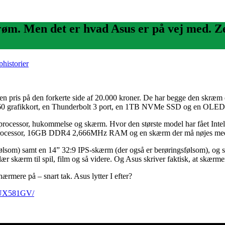
drøm. Men det er hvad Asus er på vej med
historier
 pris på den forkerte side af 20.000 kroner. De har begge den skræm de
 2060 grafikkort, en Thunderbolt 3 port, en 1TB NVMe SSD og en OLE
r til processor, hukommelse og skærm. Hvor den største model har f
H processor, 16GB DDR4 2,666MHz RAM og en skærm der må nøjes me
lsom) samt en 14” 32:9 IPS-skærm (der også er berøringsfølsom), og
ndær skærm til spil, film og så videre. Og Asus skriver faktisk, at skær
nærmere på – snart tak. Asus lytter I efter?
o-UX581GV/