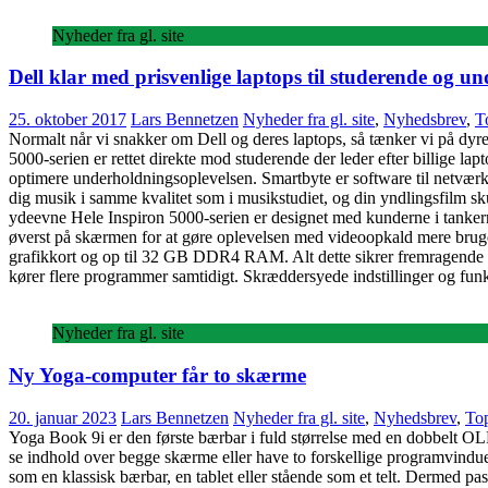
Nyheder fra gl. site
Dell klar med prisvenlige laptops til studerende og 
25. oktober 2017
Lars Bennetzen
Nyheder fra gl. site
,
Nyhedsbrev
,
T
Normalt når vi snakker om Dell og deres laptops, så tænker vi på dyre 
5000-serien er rettet direkte mod studerende der leder efter billige l
optimere underholdningsoplevelsen. Smartbyte er software til netvær
dig musik i samme kvalitet som i musikstudiet, og din yndlingsfilm sku
ydeevne Hele Inspiron 5000-serien er designet med kunderne i tankerne
øverst på skærmen for at gøre oplevelsen med videoopkald mere bruge
grafikkort og op til 32 GB DDR4 RAM. Alt dette sikrer fremragende 
kører flere programmer samtidigt. Skræddersyede indstillinger og fun
Nyheder fra gl. site
Ny Yoga-computer får to skærme
20. januar 2023
Lars Bennetzen
Nyheder fra gl. site
,
Nyhedsbrev
,
Top
Yoga Book 9i er den første bærbar i fuld størrelse med en dobbelt 
se indhold over begge skærme eller have to forskellige programvinduer
som en klassisk bærbar, en tablet eller stående som et telt. Dermed p