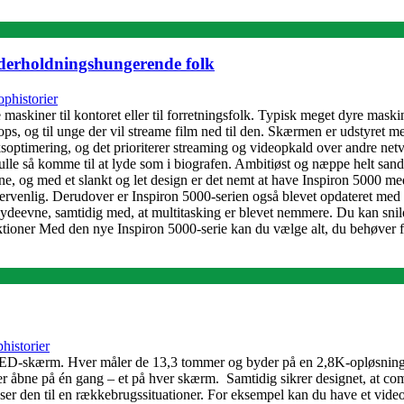
underholdningshungerende folk
ophistorier
maskiner til kontoret eller til forretningsfolk. Typisk meget dyre mask
aptops, og til unge der vil streame film ned til den. Skærmen er udstyre
ksoptimering, og det prioriterer streaming og videopkald over andre n
lle så komme til at lyde som i biografen. Ambitiøst og næppe helt sandt
, og med et slankt og let design er det nemt at have Inspiron 5000 med
rvenlig. Derudover er Inspiron 5000-serien også blevet opdateret med 
ydeevne, samtidig med, at multitasking er blevet nemmere. Du kan snil
ktioner Med den nye Inspiron 5000-serie kan du vælge alt, du behøver 
historier
OLED-skærm. Hver måler de 13,3 tommer og byder på en 2,8K-opløsning 
 åbne på én gang – et på hver skærm. Samtidig sikrer designet, at comput
asser den til en rækkebrugssituationer. For eksempel kan du have et vi