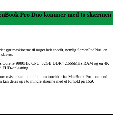
. ZenBook Pro Duo kommer med to skærmen
r gør maskinerne til noget helt spceilt, nemlig ScreenPadPlus, en
D-skærm.
ået Intels Core i9-9980HK CPU, 32GB DDR4 2,666MHz RAM og en 4K-
d FHD-opløsning.
 som måske kan minde lidt om touchbar fra MacBook Pro – om end
men kan deles op i to mindre skærme med et forhold på 16:9.