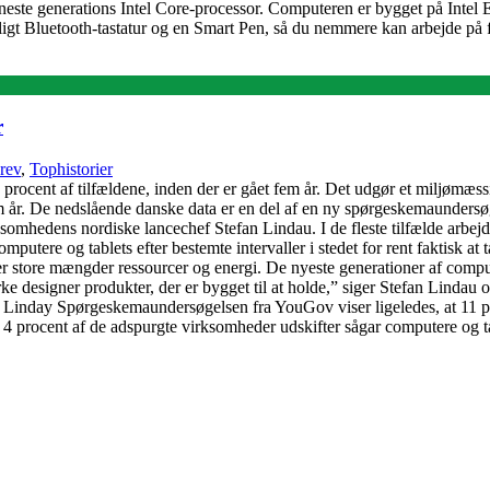
este generations Intel Core-processor. Computeren er bygget på Intel Ev
eligt Bluetooth-tastatur og en Smart Pen, så du nemmere kan arbejde på f
r
rev
,
Tophistorier
3 procent af tilfældene, inden der er gået fem år. Det udgør et miljømæ
m år. De nedslående danske data er en del af en ny spørgeskemaunders
somhedens nordiske lancechef Stefan Lindau. I de fleste tilfælde arbe
mputere og tablets efter bestemte intervaller i stedet for rent faktisk at
ver store mængder ressourcer og energi. De nyeste generationer af compu
 designer produkter, der er bygget til at holde,” siger Stefan Lindau og
an Linday Spørgeskemaundersøgelsen fra YouGov viser ligeledes, at 11 p
 år. 4 procent af de adspurgte virksomheder udskifter sågar computere og