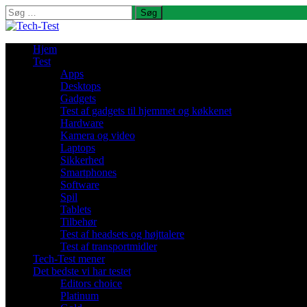
Søg
efter:
Hjem
Test
Apps
Desktops
Gadgets
Test af gadgets til hjemmet og køkkenet
Hardware
Kamera og video
Laptops
Sikkerhed
Smartphones
Software
Spil
Tablets
Tilbehør
Test af headsets og højttalere
Test af transportmidler
Tech-Test mener
Det bedste vi har testet
Editors choice
Platinum