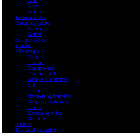
Gold
Silver
Bronze
Transportmidler
Feature og guides
Feature
Guides
Speakers Korner
Videoer
Alle kategorier
Gadgets
Tilbehør
Smartphones
Transportmidler
Gadgets til hjemmet
Spil
Laptops
Headsets og højttalere
Gadgets til køkkenet
Tablets
Kamera og video
Desktops
Business
Tjek bredbåndspriser