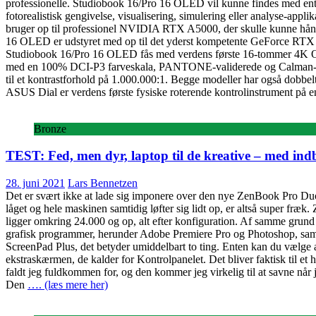
professionelle. Studiobook 16/Pro 16 OLED vil kunne findes med ente
fotorealistisk gengivelse, visualisering, simulering eller analyse-a
bruger op til professionel NVIDIA RTX A5000, der skulle kunne hånd
16 OLED er udstyret med op til det yderst kompetente GeForce RTX 30
Studiobook 16/Pro 16 OLED fås med verdens første 16-tommer 4K OLE
med en 100% DCI-P3 farveskala, PANTONE-validerede og Calman-veri
til et kontrastforhold på 1.000.000:1. Begge modeller har også d
ASUS Dial er verdens første fysiske roterende kontrolinstrument på en
Bronze
TEST: Fed, men dyr, laptop til de kreative – med in
28. juni 2021
Lars Bennetzen
Det er svært ikke at lade sig imponere over den nye ZenBook Pro Duo 
låget og hele maskinen samtidig løfter sig lidt op, er altså super fræ
ligger omkring 24.000 og op, alt efter konfiguration. Af samme grund
grafisk programmer, herunder Adobe Premiere Pro og Photoshop, samt
ScreenPad Plus, det betyder umiddelbart to ting. Enten kan du vælge 
ekstraskærmen, de kalder for Kontrolpanelet. Det bliver faktisk til et 
faldt jeg fuldkommen for, og den kommer jeg virkelig til at savne når j
Den
…. (læs mere her)