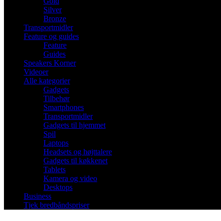
Gold
Silver
Bronze
Transportmidler
Feature og guides
Feature
Guides
Speakers Korner
Videoer
Alle kategorier
Gadgets
Tilbehør
Smartphones
Transportmidler
Gadgets til hjemmet
Spil
Laptops
Headsets og højttalere
Gadgets til køkkenet
Tablets
Kamera og video
Desktops
Business
Tjek bredbåndspriser