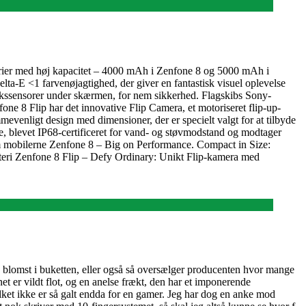
erier med høj kapacitet – 4000 mAh i Zenfone 8 og 5000 mAh i
a-E <1 farvenøjagtighed, der giver en fantastisk visuel oplevelse
ykssensorer under skærmen, for nem sikkerhed. Flagskibs Sony-
ne 8 Flip har det innovative Flip Camera, et motoriseret flip-up-
venligt design med dimensioner, der er specielt valgt for at tilbyde
e, blevet IP68-certificeret for vand- og støvmodstand og modtager
m mobilerne Zenfone 8 – Big on Performance. Compact in Size:
ri Zenfone 8 Flip – Defy Ordinary: Unikt Flip-kamera med
ste blomst i buketten, eller også så oversælger producenten hvor mange
et er vildt flot, og en anelse frækt, den har et imponerende
ket ikke er så galt endda for en gamer. Jeg har dog en anke mod