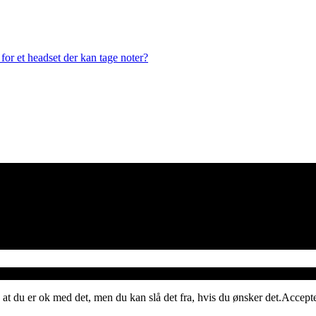
or et headset der kan tage noter?
 at du er ok med det, men du kan slå det fra, hvis du ønsker det.
Accept