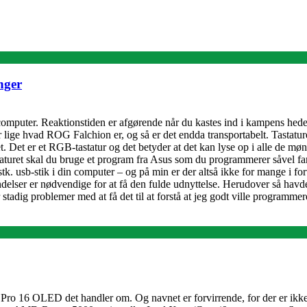
nger
 computer. Reaktionstiden er afgørende når du kastes ind i kampens hede, 
r lige hvad ROG Falchion er, og så er det endda transportabelt. Tastatur
let. Det er et RGB-tastatur og det betyder at det kan lyse op i alle de mø
aturet skal du bruge et program fra Asus som du programmerer såvel far
stk. usb-stik i din computer – og på min er der altså ikke for mange i f
ndelser er nødvendige for at få den fulde udnyttelse. Herudover så hav
r stadig problemer med at få det til at forstå at jeg godt ville programme
 16 OLED det handler om. Og navnet er forvirrende, for der er ikke me