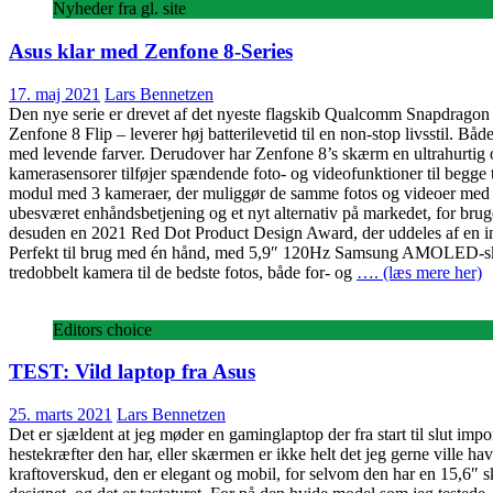
Nyheder fra gl. site
Asus klar med Zenfone 8-Series
17. maj 2021
Lars Bennetzen
Den nye serie er drevet af det nyeste flagskib Qualcomm Snapdragon
Zenfone 8 Flip – leverer høj batterilevetid til en non-stop livsstil
med levende farver. Derudover har Zenfone 8’s skærm en ultrahurtig
kamerasensorer tilføjer spændende foto- og videofunktioner til begge 
modul med 3 kameraer, der muliggør de samme fotos og videoer med høj
ubesværet enhåndsbetjening og et nyt alternativ på markedet, for brug
desuden en 2021 Red Dot Product Design Award, der uddeles af en in
Perfekt til brug med én hånd, med 5,9″ 120Hz Samsung AMOLED-skær
tredobbelt kamera til de bedste fotos, både for- og
…. (læs mere her)
Editors choice
TEST: Vild laptop fra Asus
25. marts 2021
Lars Bennetzen
Det er sjældent at jeg møder en gaminglaptop der fra start til slut im
hestekræfter den har, eller skærmen er ikke helt det jeg gerne ville ha
kraftoverskud, den er elegant og mobil, for selvom den har en 15,6″ 