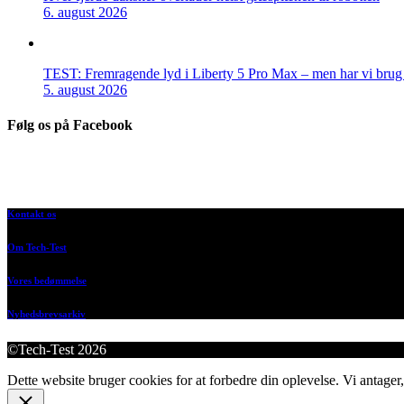
6. august 2026
TEST: Fremragende lyd i Liberty 5 Pro Max – men har vi brug f
5. august 2026
Følg os på Facebook
Kontakt os
Om Tech-Test
Vores bedømmelse
Nyhedsbrevsarkiv
©Tech-Test 2026
Dette website bruger cookies for at forbedre din oplevelse. Vi antager,