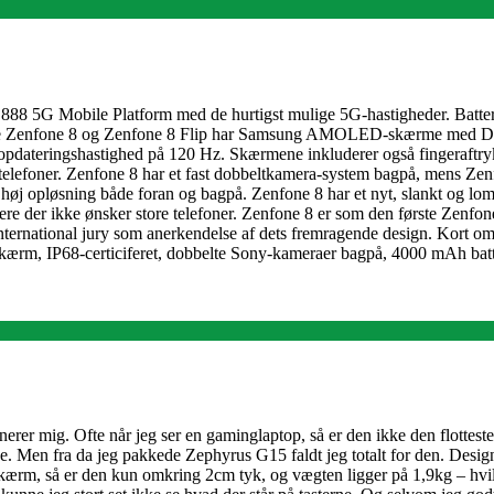
 888 5G Mobile Platform med de hurtigst mulige 5G-hastigheder. Batt
. Både Zenfone 8 og Zenfone 8 Flip har Samsung AMOLED-skærme med Delt
 opdateringshastighed på 120 Hz. Skærmene inkluderer også fingeraftr
telefoner. Zenfone 8 har et fast dobbeltkamera-system bagpå, mens Zenfo
 opløsning både foran og bagpå. Zenfone 8 har et nyt, slankt og lomme
ere der ikke ønsker store telefoner. Zenfone 8 er som den første Zenfon
ternational jury som anerkendelse af dets fremragende design. Kort o
m, IP68-certiciferet, dobbelte Sony-kameraer bagpå, 4000 mAh batte
ponerer mig. Ofte når jeg ser en gaminglaptop, så er den ikke den flotte
ve. Men fra da jeg pakkede Zephyrus G15 faldt jeg totalt for den. Design
skærm, så er den kun omkring 2cm tyk, og vægten ligger på 1,9kg – hvil