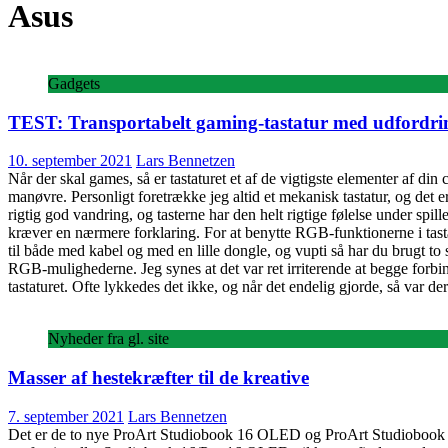
Asus
Gadgets
TEST: Transportabelt gaming-tastatur med udfordri
10. september 2021
Lars Bennetzen
Når der skal games, så er tastaturet et af de vigtigste elementer af din
manøvre. Personligt foretrække jeg altid et mekanisk tastatur, og det e
rigtig god vandring, og tasterne har den helt rigtige følelse under spil
kræver en nærmere forklaring. For at benytte RGB-funktionerne i tast
til både med kabel og med en lille dongle, og vupti så har du brugt to 
RGB-mulighederne. Jeg synes at det var ret irriterende at begge forbi
tastaturet. Ofte lykkedes det ikke, og når det endelig gjorde, så var de
Nyheder fra gl. site
Masser af hestekræfter til de kreative
7. september 2021
Lars Bennetzen
Det er de to nye ProArt Studiobook 16 OLED og ProArt Studiobook Pro