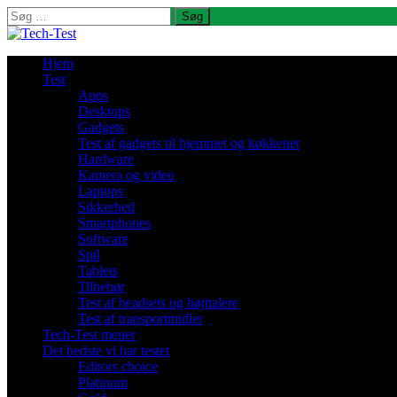
Søg
efter:
Hjem
Test
Apps
Desktops
Gadgets
Test af gadgets til hjemmet og køkkenet
Hardware
Kamera og video
Laptops
Sikkerhed
Smartphones
Software
Spil
Tablets
Tilbehør
Test af headsets og højttalere
Test af transportmidler
Tech-Test mener
Det bedste vi har testet
Editors choice
Platinum