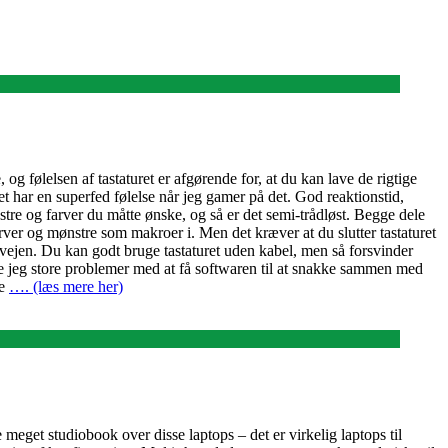
og følelsen af tastaturet er afgørende for, at du kan lave de rigtige
et har en superfed følelse når jeg gamer på det. God reaktionstid,
nstre og farver du måtte ønske, og så er det semi-trådløst. Begge dele
ver og mønstre som makroer i. Men det kræver at du slutter tastaturet
orvejen. Du kan godt bruge tastaturet uden kabel, men så forsvinder
de jeg store problemer med at få softwaren til at snakke sammen med
re
…. (læs mere her)
get studiobook over disse laptops – det er virkelig laptops til