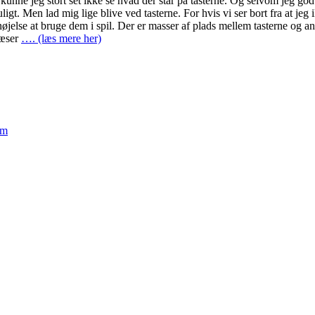
 kunne jeg stort set ikke se hvad der står på tasterne. Og selvom jeg god
igt. Men lad mig lige blive ved tasterne. For hvis vi ser bort fra at jeg i
jelse at bruge dem i spil. Der er masser af plads mellem tasterne og ans
slæser
…. (læs mere her)
em