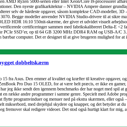
n AMD Ryzen 5000-serien eller Intel Xeon/Core i9-processorer afhængig
pplikationer. Den nyeste grafikarkitektur – NVIDIA Ampere danner grun
terer selv de hårdeste opgaver, såsom komplekse CAD-modeller, 3D -pr
70. Begge modeller anvender NVIDIA Studio-drivere til at sikre maksi
D HDR 16:10 550nit-skærme, der giver et udvidet visuelt arbejdsomr
ficerede certificeringer sammen med fabrikskalibreret Delta-E <2 
obbelte PCIe SSD’er, op til 64 GB 3200 MHz DDR4 RAM og USB-A/C 3.
 bærbar computer. Det er designet til at give brugeren mulighed for at
dbygget dobbeltskærm
15 fra Asus. Den emmer af kvalitet og kræfter til kreative opgaver, o
k. ZenBook Pro Duo 15 OLED, for at være helt præcis, er ikke en gamer, e
 har jeg ikke sendt den igennem benchmarks der har noget med spil at 
 en række andre programmer i samme genre. Specielt med Adobe program
at flytte programvinduer og menuer ned på ekstra skærmen, eller også –
helt mikserbord, med drejehjul skydere og knapper, og det betyder at du 
eg fremover skal redigere videoer. Det stod også hurtigt klart for mig, 