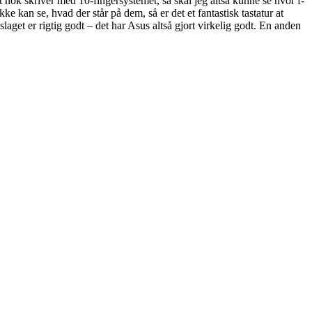
t nok skriver med 10-fingersystemet, så skal jeg altså kunne se hvor f-
kke kan se, hvad der står på dem, så er det et fantastisk tastatur at
laget er rigtig godt – det har Asus altså gjort virkelig godt. En anden