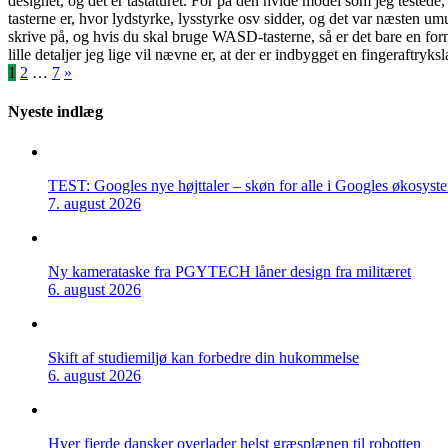
designet, og det er tastaturet. For på den hvide model som jeg testede,
tasterne er, hvor lydstyrke, lysstyrke osv sidder, og det var næsten umul
skrive på, og hvis du skal bruge WASD-tasterne, så er det bare en fornø
lille detaljer jeg lige vil nævne er, at der er indbygget en fingeraftryk
Indlægsinddeling
1
2
…
7
»
Nyeste indlæg
TEST: Googles nye højttaler – skøn for alle i Googles økosyst
7. august 2026
Ny kamerataske fra PGYTECH låner design fra militæret
6. august 2026
Skift af studiemiljø kan forbedre din hukommelse
6. august 2026
Hver fjerde dansker overlader helst græsplænen til robotten