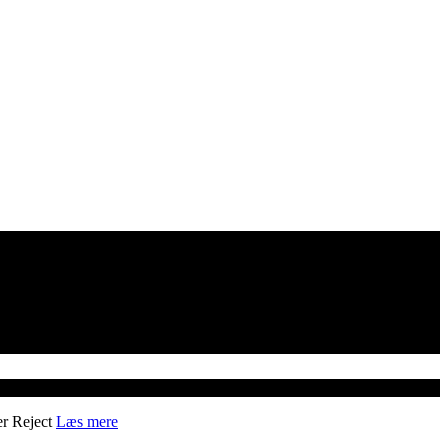
er
Reject
Læs mere