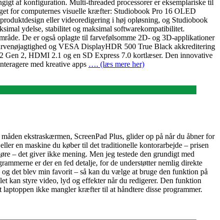
t af konfiguration. Multi-threaded processorer er eksemplariske til
dlaget for computernes visuelle kræfter: Studiobook Pro 16 OLED
oduktdesign eller videoredigering i høj opløsning, og Studiobook
mal ydelse, stabilitet og maksimal softwarekompatibilitet.
åde. De er også oplagte til farvefølsomme 2D- og 3D-applikationer
farvenøjagtighed og VESA DisplayHDR 500 True Black akkreditering
2 Gen 2, HDMI 2.1 og en SD Express 7.0 kortlæser. Den innovative
 interagere med kreative apps
…. (læs mere her)
g måden ekstraskærmen, ScreenPad Plus, glider op på når du åbner for
ller en maskine du køber til det traditionelle kontorarbejde – prisen
gøre – det giver ikke mening. Men jeg testede den grundigt med
merne er der en fed detalje, for de understøtter nemlig direkte
 og det blev min favorit – så kan du vælge at bruge den funktion på
let kan styre video, lyd og effekter når du redigerer. Den funktion
at laptoppen ikke mangler kræfter til at håndtere disse programmer.