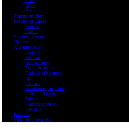
Gold
Silver
Bronze
Transportmidler
Feature og guides
Feature
Guides
Speakers Korner
Videoer
Alle kategorier
Gadgets
Tilbehør
Smartphones
Transportmidler
Gadgets til hjemmet
Spil
Laptops
Headsets og højttalere
Gadgets til køkkenet
Tablets
Kamera og video
Desktops
Business
Tjek bredbåndspriser