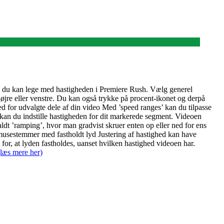
, du kan lege med hastigheden i Premiere Rush. Vælg generel
øjre eller venstre. Du kan også trykke på procent-ikonet og derpå
ed for udvalgte dele af din video Med ’speed ranges’ kan du tilpasse
 kan du indstille hastigheden for dit markerede segment. Videoen
ldt ’ramping’, hvor man gradvist skruer enten op eller ned for ens
 musestemmer med fastholdt lyd Justering af hastighed kan have
or, at lyden fastholdes, uanset hvilken hastighed videoen har.
læs mere her)