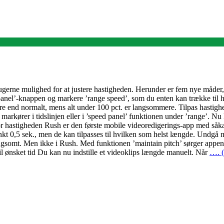
gerne mulighed for at justere hastigheden. Herunder er fem nye måder
 panel’-knappen og markere ’range speed’, som du enten kan trække til h
ere end normalt, mens alt under 100 pct. er langsommere. Tilpas hastigh
markører i tidslinjen eller i ’speed panel’ funktionen under ’range’. Nu
or hastigheden Rush er den første mobile videoredigerings-app med såka
kt 0,5 sek., men de kan tilpasses til hvilken som helst længde. Undgå
ngsomt. Men ikke i Rush. Med funktionen ’maintain pitch’ sørger appen f
til ønsket tid Du kan nu indstille et videoklips længde manuelt. Når
…. (