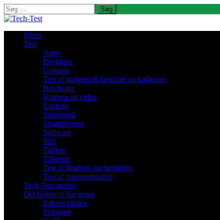
Søg
efter:
Hjem
Test
Apps
Desktops
Gadgets
Test af gadgets til hjemmet og køkkenet
Hardware
Kamera og video
Laptops
Sikkerhed
Smartphones
Software
Spil
Tablets
Tilbehør
Test af headsets og højttalere
Test af transportmidler
Tech-Test mener
Det bedste vi har testet
Editors choice
Platinum