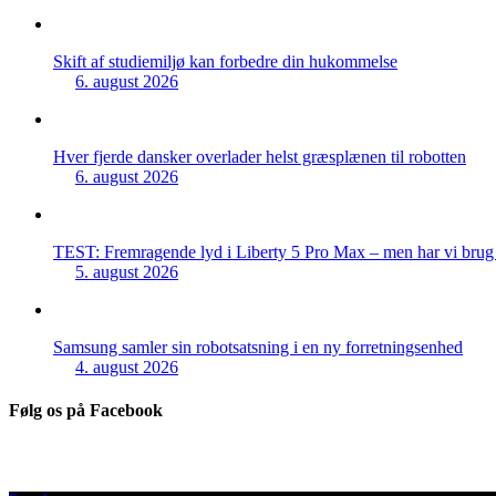
Skift af studiemiljø kan forbedre din hukommelse
6. august 2026
Hver fjerde dansker overlader helst græsplænen til robotten
6. august 2026
TEST: Fremragende lyd i Liberty 5 Pro Max – men har vi brug f
5. august 2026
Samsung samler sin robotsatsning i en ny forretningsenhed
4. august 2026
Følg os på Facebook