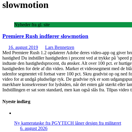
slowmotion
Nyheder fra gl. site
Premiere Rush indfører slowmotion
16. august 2019
Lars Bennetzen
Med Premiere Rush 1.2 opdaterer Adobe deres video-app og giver bru
hastighed Du indstiller hastigheden i procent ved at trykke på ’speed
indtaste den hastighedsprocent, du ønsker. Alt over 100 pct. er hurtig
hastigheden for dele af din video. Marker et videosegment med de blå 
udenfor segmentet vil fortsat være 100 pct. Skru gradvist op og ned f
video for at undgå pludselige ryk. De gradvise ryk er som udgangspun
mærkbare konsekvenser for lydsiden, når det enten går stærkt eller la
Indstillingen er sat som standard, men kan også slås fra. Tilpas video 
Nyeste indlæg
Ny kamerataske fra PGYTECH låner design fra militæret
6. august 2026